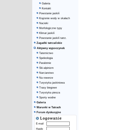
Galeria
Kontakt
Powstanie jaskiń
Krążenie wody w skałach
Nacieki
Morfologiczne typy
Klimat jaskiń
Powstanie jaskiń tatrz.
Zagadki tatrzańskie
Aktywny wypoczynek
Taternictwo
Speleologia
Paralotnie
Ski-alpinizm
Narciarstwo
Na rowerze
Turystyka jaskiniowa
Trasy biegowe
Turystyka piesza
Sporty wodne
Galeria
Warunki w Tatrach
Forum dyskusyjne
E-mail
Hasło