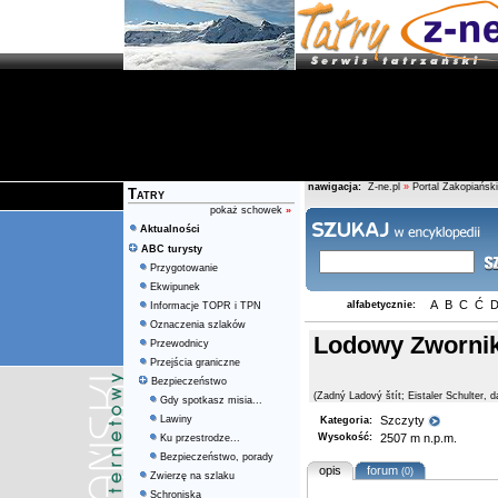
nawigacja:
Z-ne.pl
»
Portal Zakopiański
Tatry
pokaż schowek
»
Aktualności
ABC turysty
Przygotowanie
Ekwipunek
A
B
C
Ć
alfabetycznie:
Informacje TOPR i TPN
Oznaczenia szlaków
Lodowy Zworni
Przewodnicy
Przejścia graniczne
Bezpieczeństwo
(Zadný Ladový štít; Eistaler Schulter, da
Gdy spotkasz misia...
Lawiny
Szczyty
Kategoria:
Wysokość:
2507 m n.p.m.
Ku przestrodze...
Bezpieczeństwo, porady
opis
forum
(0)
Zwierzę na szlaku
Schroniska