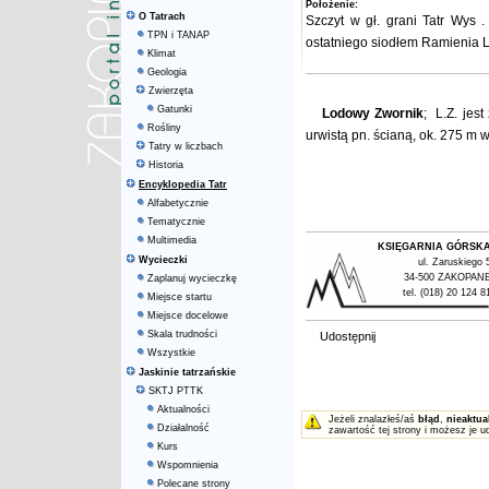
Położenie:
O Tatrach
Szczyt w gł.
grani Tatr Wys
.
TPN i TANAP
ostatniego siodłem
Ramienia 
Klimat
Geologia
Zwierzęta
Gatunki
Lodowy Zwornik
; L.Z. jes
Rośliny
urwistą pn. ścianą, ok. 275 m 
Tatry w liczbach
Historia
Encyklopedia Tatr
Alfabetycznie
Tematycznie
Multimedia
KSIĘGARNIA GÓRSK
Wycieczki
ul. Zaruskiego 
34-500 ZAKOPAN
Zaplanuj wycieczkę
tel. (018) 20 124 8
Miejsce startu
Miejsce docelowe
Skala trudności
Udostępnij
Wszystkie
Jaskinie tatrzańskie
SKTJ PTTK
Aktualności
Jeżeli znalazłeś/aś
błąd
,
nieaktua
Działalność
zawartość tej strony i możesz je u
Kurs
Wspomnienia
Polecane strony