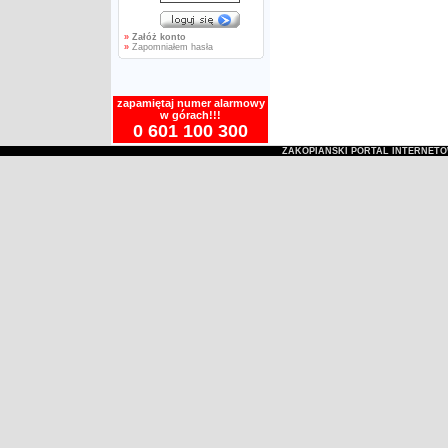
»
Załóż konto
»
Zapomniałem hasła
zapamiętaj numer alarmowy
w górach!!!
0 601 100 300
ZAKOPIAŃSKI PORTAL INTERNET