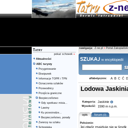
nawigacja:
Z-ne.pl
»
Portal Zakopiański
Tatry
pokaż schowek
»
Aktualności
ABC turysty
Przygotowanie
Ekwipunek
A
B
C
Ć
alfabetycznie:
Informacje TOPR i TPN
Oznaczenia szlaków
Lodowa Jaskinia
Przewodnicy
Przejścia graniczne
Bezpieczeństwo
Jaskinie
Kategoria:
Gdy spotkasz misia...
Wysokość:
1590 m n.p.m.
Lawiny
Ku przestrodze...
opis
forum
(0)
Bezpieczeństwo, porady
Zwierzę na szlaku
Położenie:
Jej otwór znajduje się w środk
Schroniska