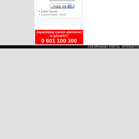
»
Załóż konto
»
Zapomniałem hasła
zapamiętaj numer alarmowy
w górach!!!
0 601 100 300
ZAKOPIAŃSKI PORTAL INTERNET