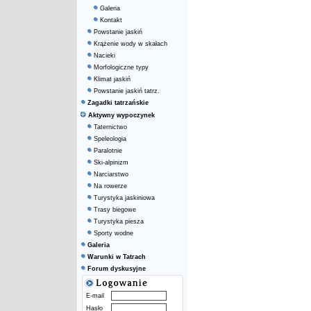
Galeria
Kontakt
Powstanie jaskiń
Krążenie wody w skałach
Nacieki
Morfologiczne typy
Klimat jaskiń
Powstanie jaskiń tatrz.
Zagadki tatrzańskie
Aktywny wypoczynek
Taternictwo
Speleologia
Paralotnie
Ski-alpinizm
Narciarstwo
Na rowerze
Turystyka jaskiniowa
Trasy biegowe
Turystyka piesza
Sporty wodne
Galeria
Warunki w Tatrach
Forum dyskusyjne
E-mail
Hasło