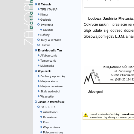
O Tatrach
TPN i TANAP
Klimat
Lodowa Jaskinia Miętusia
Geologia
Odkrycie jaskini i przejście j
Zwierzęta
Gatunki
głąb udało się dotrzeć dopi
Rośliny
głosową pomiędzy L.J.M. a naj
Tatry w liczbach
Historia
Encyklopedia Tatr
Alfabetycznie
Tematycznie
Multimedia
KSIĘGARNIA GÓRSK
Wycieczki
ul. Zaruskiego 
34-500 ZAKOPAN
Zaplanuj wycieczkę
tel. (018) 20 124 8
Miejsce startu
Miejsce docelowe
Udostępnij
Skala trudności
Wszystkie
Jaskinie tatrzańskie
SKTJ PTTK
Aktualności
Jeżeli znalazłeś/aś
błąd
,
nieaktua
Działalność
zawartość tej strony i możesz je u
Kurs
Wspomnienia
Polecane strony