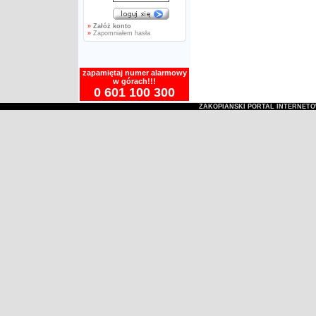
»
Załóż konto
»
Zapomniałem hasła
zapamiętaj numer alarmowy
w górach!!!
0 601 100 300
ZAKOPIAŃSKI PORTAL INTERNET