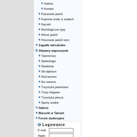
Galeria
Kontakt
Powstanie jaskiń
Krążenie wody w skałach
Nacieki
Morfologiczne typy
Klimat jaskiń
Powstanie jaskiń tatrz.
Zagadki tatrzańskie
Aktywny wypoczynek
Taternictwo
Speleologia
Paralotnie
Ski-alpinizm
Narciarstwo
Na rowerze
Turystyka jaskiniowa
Trasy biegowe
Turystyka piesza
Sporty wodne
Galeria
Warunki w Tatrach
Forum dyskusyjne
E-mail
Hasło