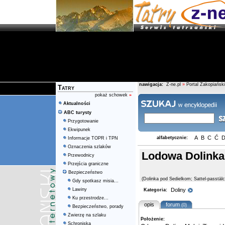
nawigacja:
Z-ne.pl
»
Portal Zakopiański
Tatry
pokaż schowek
»
Aktualności
ABC turysty
Przygotowanie
Ekwipunek
A
B
C
Ć
alfabetycznie:
Informacje TOPR i TPN
Oznaczenia szlaków
Lodowa Dolinka
Przewodnicy
Przejścia graniczne
Bezpieczeństwo
(Dolinka pod Sedielkom; Sattel-passtäl
Gdy spotkasz misia...
Lawiny
Doliny
Kategoria:
Ku przestrodze...
opis
forum
(0)
Bezpieczeństwo, porady
Zwierzę na szlaku
Położenie:
Schroniska