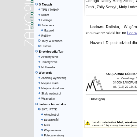
Odnoga
Doliny Małej Zimne
O Tatrach
Grań
,
Żółty Szczyt
,
Mały Lodo
TPN i TANAP
Klimat
Geologia
Zwierzęta
Lodowa Dolinka
; W górne
Gatunki
znakowane szlaki tur. na
Lodo
Rośliny
Tatry w liczbach
Nazwa L.D. pochodzi od dług
Historia
Encyklopedia Tatr
Alfabetycznie
Tematycznie
Multimedia
Wycieczki
KSIĘGARNIA GÓRSK
Zaplanuj wycieczkę
ul. Zaruskiego 
34-500 ZAKOPAN
Miejsce startu
tel. (018) 20 124 8
Miejsce docelowe
Skala trudności
Wszystkie
Udostępnij
Jaskinie tatrzańskie
SKTJ PTTK
Aktualności
Działalność
Jeżeli znalazłeś/aś
błąd
,
nieaktua
Kurs
zawartość tej strony i możesz je u
Wspomnienia
Polecane strony