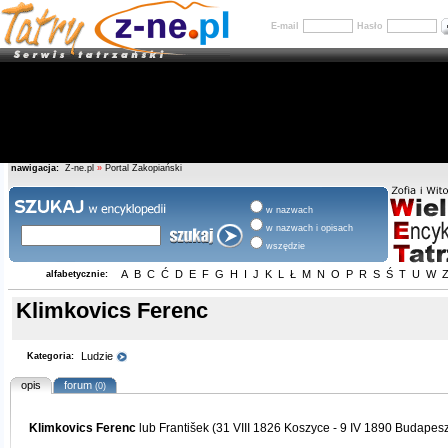
E-mail
Hasło
nawigacja:
Z-ne.pl
»
Portal Zakopiański
w nazwach
w nazwach i opisach
wszędzie
A
B
C
Ć
D
E
F
G
H
I
J
K
L
Ł
M
N
O
P
R
S
Ś
T
U
W
alfabetycznie:
Klimkovics Ferenc
Ludzie
Kategoria:
opis
forum
(0)
Klimkovics Ferenc
lub František (31 VIII 1826 Koszyce - 9 IV 1890 Budapesz