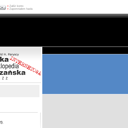
»
Załóż konto
»
Zapomniałem hasła
Z
Ź
Ż
t).