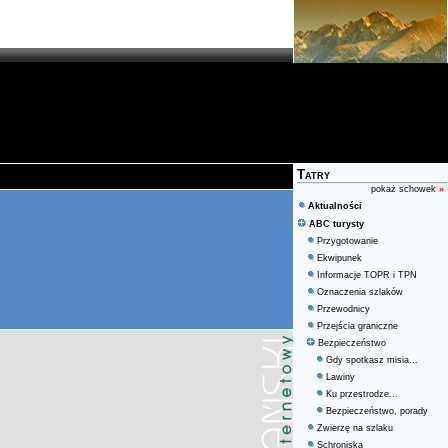
Tatry
pokaż schowek
»
Aktualności
ABC turysty
Przygotowanie
Ekwipunek
Informacje TOPR i TPN
Oznaczenia szlaków
Przewodnicy
Przejścia graniczne
Bezpieczeństwo
Gdy spotkasz misia...
Lawiny
Ku przestrodze...
Bezpieczeństwo, porady
Zwierzę na szlaku
Schroniska