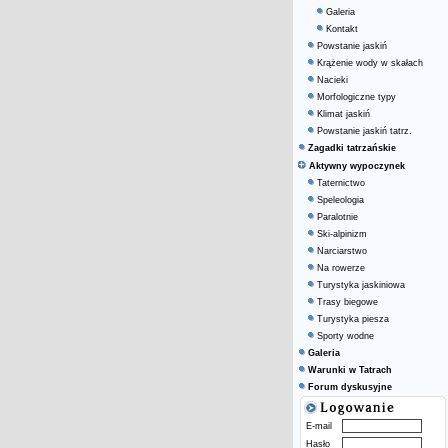
Galeria
Kontakt
Powstanie jaskiń
Krążenie wody w skałach
Nacieki
Morfologiczne typy
Klimat jaskiń
Powstanie jaskiń tatrz.
Zagadki tatrzańskie
Aktywny wypoczynek
Taternictwo
Speleologia
Paralotnie
Ski-alpinizm
Narciarstwo
Na rowerze
Turystyka jaskiniowa
Trasy biegowe
Turystyka piesza
Sporty wodne
Galeria
Warunki w Tatrach
Forum dyskusyjne
E-mail
Hasło