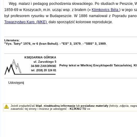
Węg. malarz i pedagog pochodzenia słowackiego. Po studiach w Peszcie, Wi
1859-69 w Koszycach, m.in. ucząc wsp. z bratem (»
Klimkovics Béla
) w jego s
był profesorem rysunku w Budapeszcie. W 1886 namalował z Popradu pan
Towarzystwo Karp. (MKE)
dało sporządzić kolorowe reprodukcje.
Literatura:
"Vys. Tatry" 1976, nr 6 (Ivan Bohuš). - "ES" 3, 1979. - "SBS" 3, 1989.
KSIĘGARNIA GÓRSKA
ul. Zaruskiego 5
Pełny tekst w
Wielkiej Encyklopedii Tatrzańskiej
. K
34-500 ZAKOPANE
tel. (018) 20 124 81
Udostępnij
Jeżeli znalazłeś/aś
błąd
,
nieaktualną informację
lub
posiadasz materiały
(teksty, zdjęcia, nagra
zawartość tej strony i możesz je udostępnić -
KLIKNIJ TU »»