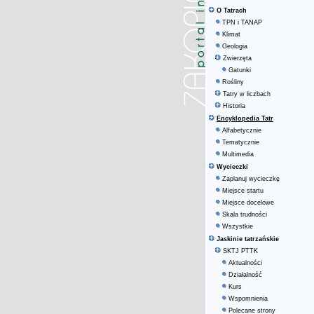
O Tatrach
TPN i TANAP
Klimat
Geologia
Zwierzęta
Gatunki
Rośliny
Tatry w liczbach
Historia
Encyklopedia Tatr
Alfabetycznie
Tematycznie
Multimedia
Wycieczki
Zaplanuj wycieczkę
Miejsce startu
Miejsce docelowe
Skala trudności
Wszystkie
Jaskinie tatrzańskie
SKTJ PTTK
Aktualności
Działalność
Kurs
Wspomnienia
Polecane strony