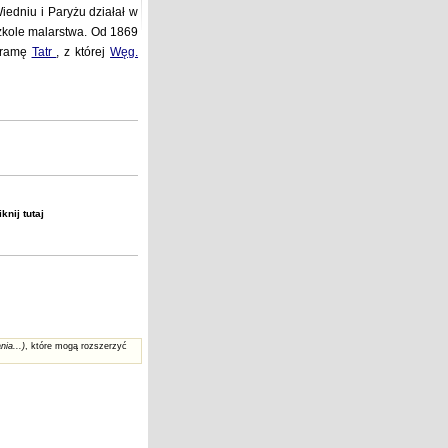
edniu i Paryżu działał w
zkole malarstwa. Od 1869
oramę
Tatr
, z której
Węg.
liknij
tutaj
nia...)
, które mogą rozszerzyć