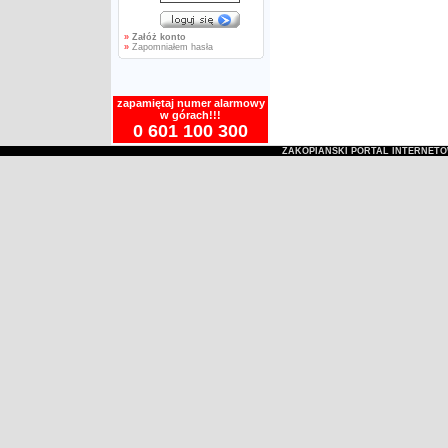
»
Załóż konto
»
Zapomniałem hasła
zapamiętaj numer alarmowy
w górach!!!
0 601 100 300
ZAKOPIAŃSKI PORTAL INTERNET