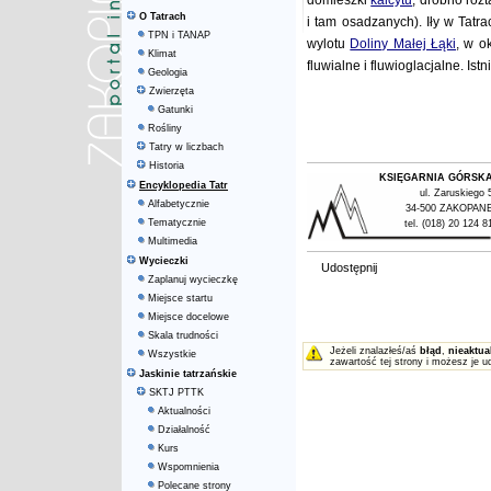
domieszki
kalcytu
, drobno rozt
O Tatrach
i tam osadzanych). Iły w Tatr
TPN i TANAP
wylotu
Doliny Małej Łąki
, w o
Klimat
fluwialne i fluwioglacjalne. Is
Geologia
Zwierzęta
Gatunki
Rośliny
Tatry w liczbach
Historia
KSIĘGARNIA GÓRSK
Encyklopedia Tatr
ul. Zaruskiego 
Alfabetycznie
34-500 ZAKOPAN
Tematycznie
tel. (018) 20 124 8
Multimedia
Wycieczki
Udostępnij
Zaplanuj wycieczkę
Miejsce startu
Miejsce docelowe
Skala trudności
Jeżeli znalazłeś/aś
błąd
,
nieaktua
Wszystkie
zawartość tej strony i możesz je u
Jaskinie tatrzańskie
SKTJ PTTK
Aktualności
Działalność
Kurs
Wspomnienia
Polecane strony