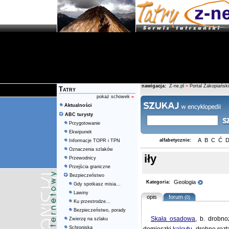
nawigacja:
Z-ne.pl
»
Portal Zakopiański
Tatry
pokaż schowek
»
Aktualności
ABC turysty
Przygotowanie
Ekwipunek
A
B
C
Ć
alfabetycznie:
Informacje TOPR i TPN
Oznaczenia szlaków
iły
Przewodnicy
Przejścia graniczne
Bezpieczeństwo
Geologia
Kategoria:
Gdy spotkasz misia...
Lawiny
opis
forum
(0)
Ku przestrodze...
Bezpieczeństwo, porady
Skała osadowa
, b. drobno
Zwierzę na szlaku
Schroniska