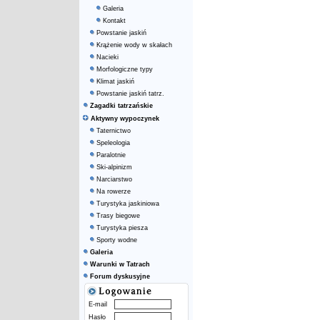
Galeria
Kontakt
Powstanie jaskiń
Krążenie wody w skałach
Nacieki
Morfologiczne typy
Klimat jaskiń
Powstanie jaskiń tatrz.
Zagadki tatrzańskie
Aktywny wypoczynek
Taternictwo
Speleologia
Paralotnie
Ski-alpinizm
Narciarstwo
Na rowerze
Turystyka jaskiniowa
Trasy biegowe
Turystyka piesza
Sporty wodne
Galeria
Warunki w Tatrach
Forum dyskusyjne
E-mail
Hasło