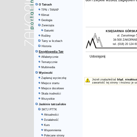
dół i zwykle wzdłuż zagłębień 
O Tatrach
TPN i TANAP
Klimat
Geologia
Zwierzęta
Gatunki
KSIĘGARNIA GÓRSK
ul. Zaruskiego 
Rośliny
34-500 ZAKOPAN
Tatry w liczbach
tel. (018) 20 124 8
Historia
Encyklopedia Tatr
Udostępnij
Alfabetycznie
Tematycznie
Multimedia
Wycieczki
Zaplanuj wycieczkę
Jeżeli znalazłeś/aś
błąd
,
nieaktua
zawartość tej strony i możesz je u
Miejsce startu
Miejsce docelowe
Skala trudności
Wszystkie
Jaskinie tatrzańskie
SKTJ PTTK
Aktualności
Działalność
Kurs
Wspomnienia
Polecane strony