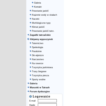
Galeria
Kontakt
Powstanie jaskiń
Krążenie wody w skałach
Nacieki
Morfologiczne typy
Klimat jaskiń
Powstanie jaskiń tatrz.
Zagadki tatrzańskie
Aktywny wypoczynek
Taternictwo
Speleologia
Paralotnie
Ski-alpinizm
Narciarstwo
Na rowerze
Turystyka jaskiniowa
Trasy biegowe
Turystyka piesza
Sporty wodne
Galeria
Warunki w Tatrach
Forum dyskusyjne
E-mail
Hasło