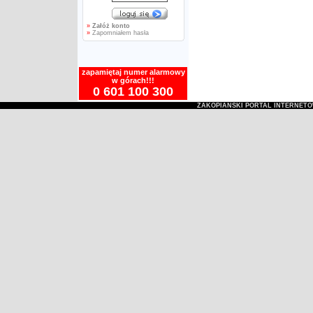
»
Załóż konto
»
Zapomniałem hasła
zapamiętaj numer alarmowy
w górach!!!
0 601 100 300
ZAKOPIAŃSKI PORTAL INTERNET