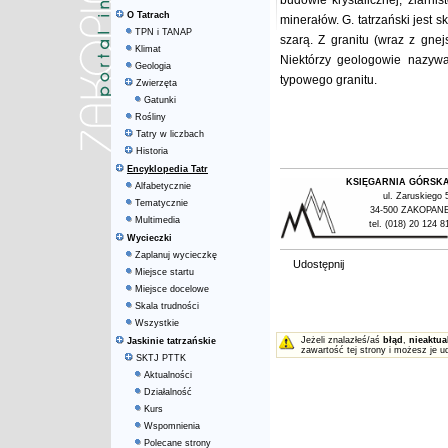
budowie krystalicznej, ziarni
O Tatrach
minerałów. G. tatrzański jest
TPN i TANAP
szarą. Z granitu (wraz z gnejs
Klimat
Niektórzy geologowie nazywaj
Geologia
typowego granitu.
Zwierzęta
Gatunki
Rośliny
Tatry w liczbach
Historia
Encyklopedia Tatr
KSIĘGARNIA GÓRSK
Alfabetycznie
ul. Zaruskiego 
Tematycznie
34-500 ZAKOPAN
Multimedia
tel. (018) 20 124 8
Wycieczki
Zaplanuj wycieczkę
Udostępnij
Miejsce startu
Miejsce docelowe
Skala trudności
Wszystkie
Jeżeli znalazłeś/aś
błąd
,
nieaktua
Jaskinie tatrzańskie
zawartość tej strony i możesz je u
SKTJ PTTK
Aktualności
Działalność
Kurs
Wspomnienia
Polecane strony