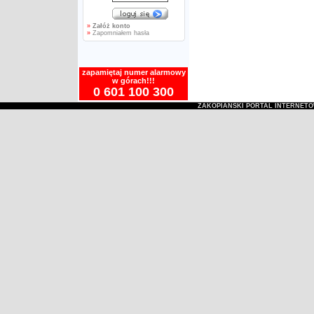
»
Załóż konto
»
Zapomniałem hasła
zapamiętaj numer alarmowy
w górach!!!
0 601 100 300
ZAKOPIAŃSKI PORTAL INTERNET