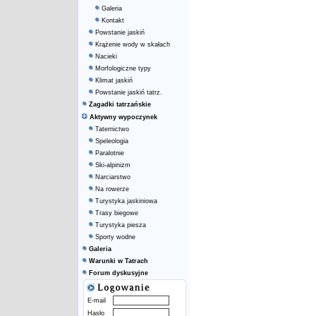
Galeria
Kontakt
Powstanie jaskiń
Krążenie wody w skałach
Nacieki
Morfologiczne typy
Klimat jaskiń
Powstanie jaskiń tatrz.
Zagadki tatrzańskie
Aktywny wypoczynek
Taternictwo
Speleologia
Paralotnie
Ski-alpinizm
Narciarstwo
Na rowerze
Turystyka jaskiniowa
Trasy biegowe
Turystyka piesza
Sporty wodne
Galeria
Warunki w Tatrach
Forum dyskusyjne
E-mail
Hasło