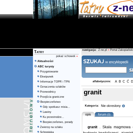
nawigacja:
Z-ne.pl
»
Portal Zakopiański
Tatry
pokaż schowek
»
Aktualności
ABC turysty
Przygotowanie
Ekwipunek
A
B
C
Ć
alfabetycznie:
Informacje TOPR i TPN
Oznaczenia szlaków
granit
Przewodnicy
Przejścia graniczne
Bezpieczeństwo
Nie okreslony
Kategoria:
Gdy spotkasz misia...
Lawiny
opis
forum
(0)
Ku przestrodze...
Bezpieczeństwo, porady
granit
. Skała magmowa gł
Zwierzę na szlaku
Schroniska