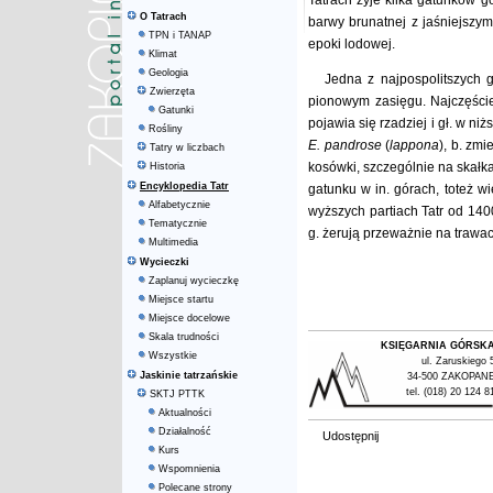
Tatrach żyje kilka gatunków g
O Tatrach
barwy brunatnej z jaśniejszym
TPN i TANAP
epoki lodowej.
Klimat
Geologia
Jedna z najpospolitszych 
Zwierzęta
pionowym zasięgu. Najczęście
Gatunki
pojawia się rzadziej i gł. w 
Rośliny
E. pandrose
(
lappona
), b. zm
Tatry w liczbach
kosówki, szczególnie na skałka
Historia
Encyklopedia Tatr
gatunku w in. górach, toteż w
Alfabetycznie
wyższych partiach Tatr od 14
Tematycznie
g. żerują przeważnie na trawac
Multimedia
Wycieczki
Zaplanuj wycieczkę
Miejsce startu
Miejsce docelowe
Skala trudności
KSIĘGARNIA GÓRSK
Wszystkie
ul. Zaruskiego 
Jaskinie tatrzańskie
34-500 ZAKOPAN
tel. (018) 20 124 8
SKTJ PTTK
Aktualności
Działalność
Udostępnij
Kurs
Wspomnienia
Polecane strony