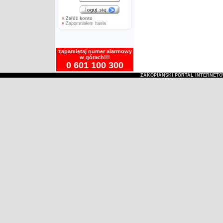
»
Załóż konto
»
Zapomniałem hasła
zapamiętaj numer alarmowy
w górach!!!
0 601 100 300
ZAKOPIAŃSKI PORTAL INTERNET