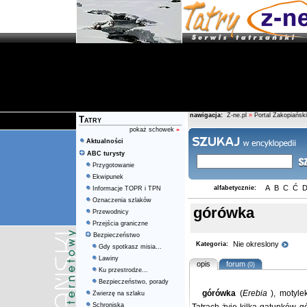
nawigacja:
Z-ne.pl
»
Portal Zakopiański
Tatry
pokaż schowek
»
Aktualności
ABC turysty
Przygotowanie
Ekwipunek
A
B
C
Ć
alfabetycznie:
Informacje TOPR i TPN
Oznaczenia szlaków
górówka
Przewodnicy
Przejścia graniczne
Bezpieczeństwo
Nie okreslony
Kategoria:
Gdy spotkasz misia...
Lawiny
opis
forum
(0)
Ku przestrodze...
Bezpieczeństwo, porady
górówka
(
Erebia
), motyl
Zwierzę na szlaku
Schroniska