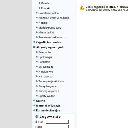
Galeria
Jeżeli znalazłeś/aś
błąd
,
nieaktua
Kontakt
zawartość tej strony i możesz je u
Powstanie jaskiń
Krążenie wody w skałach
Nacieki
Morfologiczne typy
Klimat jaskiń
Powstanie jaskiń tatrz.
Zagadki tatrzańskie
Aktywny wypoczynek
Taternictwo
Speleologia
Paralotnie
Ski-alpinizm
Narciarstwo
Na rowerze
Turystyka jaskiniowa
Trasy biegowe
Turystyka piesza
Sporty wodne
Galeria
Warunki w Tatrach
Forum dyskusyjne
E-mail
Hasło