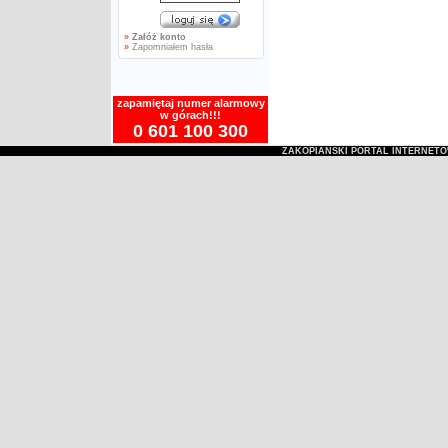
»
Załóż konto
»
Zapomniałem hasła
zapamiętaj numer alarmowy
w górach!!!
0 601 100 300
ZAKOPIAŃSKI PORTAL INTERNET