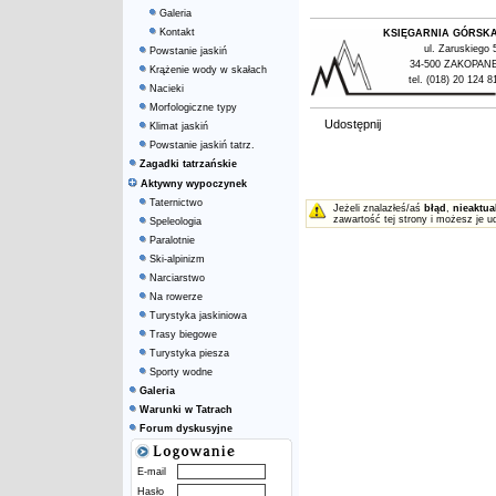
Galeria
Kontakt
KSIĘGARNIA GÓRSK
ul. Zaruskiego 
Powstanie jaskiń
34-500 ZAKOPAN
Krążenie wody w skałach
tel. (018) 20 124 8
Nacieki
Morfologiczne typy
Udostępnij
Klimat jaskiń
Powstanie jaskiń tatrz.
Zagadki tatrzańskie
Aktywny wypoczynek
Taternictwo
Jeżeli znalazłeś/aś
błąd
,
nieaktua
zawartość tej strony i możesz je u
Speleologia
Paralotnie
Ski-alpinizm
Narciarstwo
Na rowerze
Turystyka jaskiniowa
Trasy biegowe
Turystyka piesza
Sporty wodne
Galeria
Warunki w Tatrach
Forum dyskusyjne
E-mail
Hasło