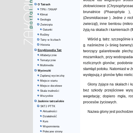
wodzie lub wilgotnym środow
O Tatrach
złotowiciowce (
Chrysophycea
TPN i TANAP
brunatnice (
Phaeophyta
),
Klimat
(
Desmidiaceae
). Jedne z nic
Geologia
zwierząt), inne bentosu (mikro
Zwierzęta
żyją na skałach i kamieniach (f
Gatunki
Rośliny
Wśród g. tatrz. szczególnie 
Tatry w liczbach
g. naśnieżne (» śnieg barwny)
Historia
Encyklopedia Tatr
tworzący galaretowate plechy
Alfabetycznie
mszarnikach, przy wodospada
Tematycznie
rozlicznych glonów; podobni
Multimedia
stamtąd potoku. Natomiast w źr
Wycieczki
występują z glonów tylko nielic
Zaplanuj wycieczkę
Miejsce startu
Glony żyjące na skałach i ka
Miejsce docelowe
bez szkody przejściowe wysy
Skala trudności
wegetację; dopiero mgła, ro
Wszystkie
Jaskinie tatrzańskie
procesów życiowych.
SKTJ PTTK
Nazwa glony jest pochodzen
Aktualności
Działalność
Kurs
Wspomnienia
Polecane strony