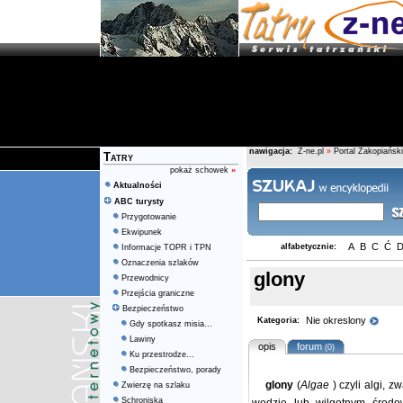
nawigacja:
Z-ne.pl
»
Portal Zakopiański
Tatry
pokaż schowek
»
Aktualności
ABC turysty
Przygotowanie
Ekwipunek
A
B
C
Ć
alfabetycznie:
Informacje TOPR i TPN
Oznaczenia szlaków
glony
Przewodnicy
Przejścia graniczne
Bezpieczeństwo
Nie okreslony
Kategoria:
Gdy spotkasz misia...
Lawiny
opis
forum
(0)
Ku przestrodze...
Bezpieczeństwo, porady
glony
(
Algae
) czyli algi, 
Zwierzę na szlaku
Schroniska