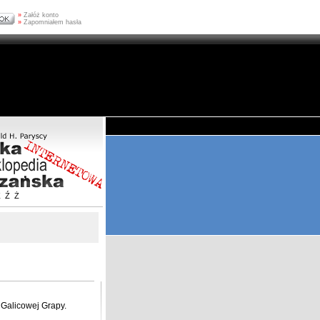
»
Załóż konto
»
Zapomniałem hasła
Z
Ź
Ż
Galicowej Grapy.