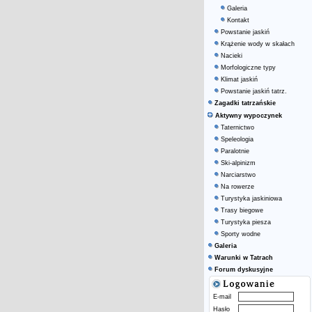
Galeria
Kontakt
Powstanie jaskiń
Krążenie wody w skałach
Nacieki
Morfologiczne typy
Klimat jaskiń
Powstanie jaskiń tatrz.
Zagadki tatrzańskie
Aktywny wypoczynek
Taternictwo
Speleologia
Paralotnie
Ski-alpinizm
Narciarstwo
Na rowerze
Turystyka jaskiniowa
Trasy biegowe
Turystyka piesza
Sporty wodne
Galeria
Warunki w Tatrach
Forum dyskusyjne
E-mail
Hasło