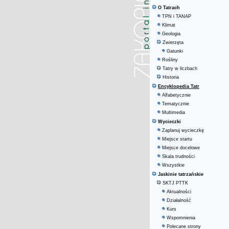
O Tatrach
TPN i TANAP
Klimat
Geologia
Zwierzęta
Gatunki
Rośliny
Tatry w liczbach
Historia
Encyklopedia Tatr
Alfabetycznie
Tematycznie
Multimedia
Wycieczki
Zaplanuj wycieczkę
Miejsce startu
Miejsce docelowe
Skala trudności
Wszystkie
Jaskinie tatrzańskie
SKTJ PTTK
Aktualności
Działalność
Kurs
Wspomnienia
Polecane strony