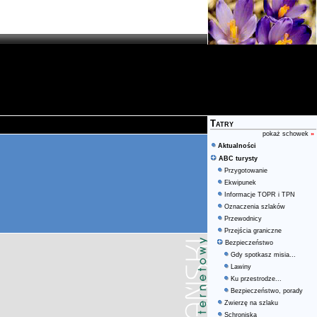
Tatry
pokaż schowek
»
Aktualności
ABC turysty
Przygotowanie
Ekwipunek
Informacje TOPR i TPN
Oznaczenia szlaków
Przewodnicy
Przejścia graniczne
Bezpieczeństwo
Gdy spotkasz misia...
Lawiny
Ku przestrodze...
Bezpieczeństwo, porady
Zwierzę na szlaku
Schroniska