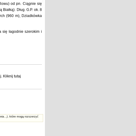
Rowu) od pn. Ciągnie się
ą Białką). Dług. G.P. ok. 8
rch (960 m), Dziadkówka
 się łagodnie szerokim i
j
. Kliknij
tutaj
nia...)
, które mogą rozszerzyć