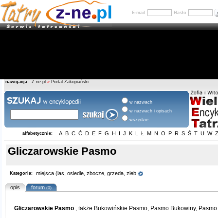
E-mail
Hasło
nawigacja:
Z-ne.pl
»
Portal Zakopiański
w nazwach
w nazwach i opisach
wszędzie
A
B
C
Ć
D
E
F
G
H
I
J
K
L
Ł
M
N
O
P
R
S
Ś
T
U
W
alfabetycznie:
Gliczarowskie Pasmo
miejsca (las, osiedle, zbocze, grzeda, zleb
Kategoria:
opis
forum
(0)
Gliczarowskie Pasmo
, także Bukowińskie Pasmo, Pasmo Bukowiny, Pasmo 