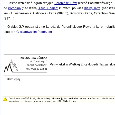
Pasmo wzniesień ograniczające
Poroniński Rów
(część Podtatrzańskiego 
od
Poronina
(nad rzeką
Biały Dunajec
) ku wsch. po wieś
Białkę Tatrz
. (nad rzek
km. Gł. wzniesienia: Galicowa Grapa (982 m), Koślowa Grapa, Grzechów Wie
(997 m).
Grzbiet G.P. opada stromo ku pd., do Poronińskiego Rowu, a ku pn. obniża
długim »
Gliczarowskim Pogórzem
.
KSIĘGARNIA GÓRSKA
ul. Zaruskiego 5
Pełny tekst w
Wielkiej Encyklopedii Tatrzańskie
34-500 ZAKOPANE
tel. (018) 20 124 81
Udostępnij
Jeżeli znalazłeś/aś
błąd
,
nieaktualną informację
lub
posiadasz materiały
(teksty, zdjęcia, nagra
zawartość tej strony i możesz je udostępnić -
KLIKNIJ TU »»