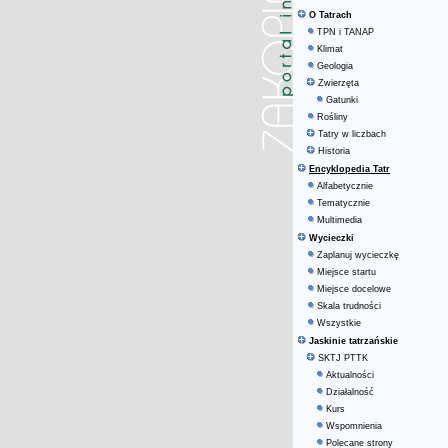
O Tatrach
TPN i TANAP
Klimat
Geologia
Zwierzęta
Gatunki
Rośliny
Tatry w liczbach
Historia
Encyklopedia Tatr
Alfabetycznie
Tematycznie
Multimedia
Wycieczki
Zaplanuj wycieczkę
Miejsce startu
Miejsce docelowe
Skala trudności
Wszystkie
Jaskinie tatrzańskie
SKTJ PTTK
Aktualności
Działalność
Kurs
Wspomnienia
Polecane strony