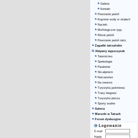
Galeria
Kontakt
Powstanie jaskiń
Krążenie wody w skałach
Nacieki
Morfologiczne typy
Klimat jaskiń
Powstanie jaskiń tatrz.
Zagadki tatrzańskie
Aktywny wypoczynek
Taternictwo
Speleologia
Paralotnie
Ski-alpinizm
Narciarstwo
Na rowerze
Turystyka jaskiniowa
Trasy biegowe
Turystyka piesza
Sporty wodne
Galeria
Warunki w Tatrach
Forum dyskusyjne
E-mail
Hasło