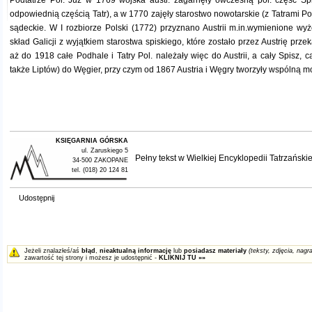
Podtatrze Pol. Już w 1769 wojska austr. zagarnęły ówczesną pol. część Spi
odpowiednią częścią Tatr), a w 1770 zajęły starostwo nowotarskie (z Tatrami Pol.
sądeckie. W I rozbiorze Polski (1772) przyznano Austrii m.in.wymienione wyż
skład Galicji z wyjątkiem starostwa spiskiego, które zostało przez Austrię p
aż do 1918 całe Podhale i Tatry Pol. należały więc do Austrii, a cały Spisz, c
także Liptów) do Węgier, przy czym od 1867 Austria i Węgry tworzyły wspólną m
KSIĘGARNIA GÓRSKA
ul. Zaruskiego 5
Pełny tekst w
Wielkiej Encyklopedii Tatrzańskie
34-500 ZAKOPANE
tel. (018) 20 124 81
Udostępnij
Jeżeli znalazłeś/aś
błąd
,
nieaktualną informację
lub
posiadasz materiały
(teksty, zdjęcia, nagra
zawartość tej strony i możesz je udostępnić -
KLIKNIJ TU »»