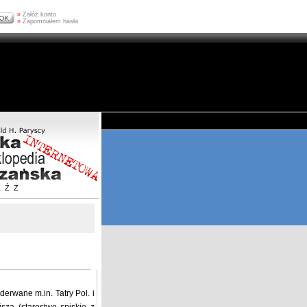
»
Załóż konto
»
Zapomniałem hasła
Z
Ź
Ż
derwane m.in. Tatry Pol. i