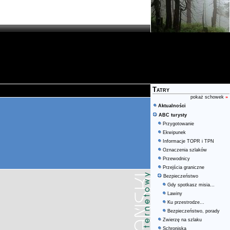
Tatry
pokaż schowek
»
Aktualności
ABC turysty
Przygotowanie
Ekwipunek
Informacje TOPR i TPN
Oznaczenia szlaków
Przewodnicy
Przejścia graniczne
Bezpieczeństwo
Gdy spotkasz misia...
Lawiny
Ku przestrodze...
Bezpieczeństwo, porady
Zwierzę na szlaku
Schroniska