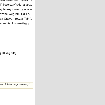
sza (starostwo spiskie z
) i czorsztyńskie, a także
ej tereny i weszły one w
rzekazane Węgrom. Od 1770
ała Orawa i reszta Tatr (a
onarchię: Austro-Węgry.
j
. Kliknij
tutaj
nia...)
, które mogą rozszerzyć