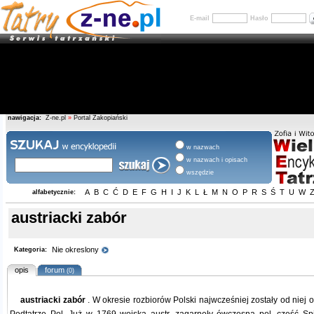
E-mail
Hasło
nawigacja:
Z-ne.pl
»
Portal Zakopiański
w nazwach
w nazwach i opisach
wszędzie
A
B
C
Ć
D
E
F
G
H
I
J
K
L
Ł
M
N
O
P
R
S
Ś
T
U
W
alfabetycznie:
austriacki zabór
Nie okreslony
Kategoria:
opis
forum
(0)
austriacki zabór
. W okresie rozbiorów Polski najwcześniej zostały od niej o