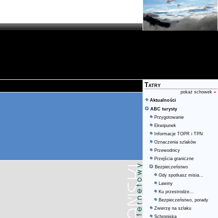
Tatry
pokaż schowek
»
Aktualności
ABC turysty
Przygotowanie
Ekwipunek
Informacje TOPR i TPN
Oznaczenia szlaków
Przewodnicy
Przejścia graniczne
Bezpieczeństwo
Gdy spotkasz misia...
Lawiny
Ku przestrodze...
Bezpieczeństwo, porady
Zwierzę na szlaku
Schroniska