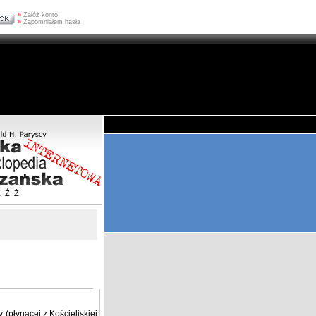
»
Załóż konto
»
Zapomniałem hasła
Z
Ź
Ż
dy
(płynącej z
Kościeliskiej