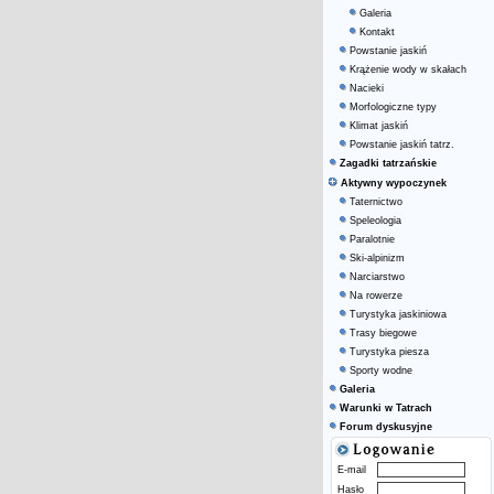
Galeria
Kontakt
Powstanie jaskiń
Krążenie wody w skałach
Nacieki
Morfologiczne typy
Klimat jaskiń
Powstanie jaskiń tatrz.
Zagadki tatrzańskie
Aktywny wypoczynek
Taternictwo
Speleologia
Paralotnie
Ski-alpinizm
Narciarstwo
Na rowerze
Turystyka jaskiniowa
Trasy biegowe
Turystyka piesza
Sporty wodne
Galeria
Warunki w Tatrach
Forum dyskusyjne
E-mail
Hasło