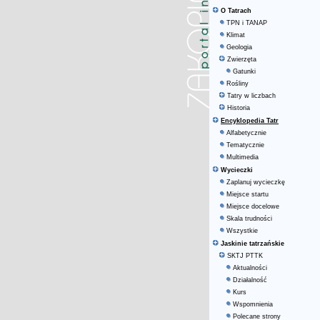
O Tatrach
TPN i TANAP
Klimat
Geologia
Zwierzęta
Gatunki
Rośliny
Tatry w liczbach
Historia
Encyklopedia Tatr
Alfabetycznie
Tematycznie
Multimedia
Wycieczki
Zaplanuj wycieczkę
Miejsce startu
Miejsce docelowe
Skala trudności
Wszystkie
Jaskinie tatrzańskie
SKTJ PTTK
Aktualności
Działalność
Kurs
Wspomnienia
Polecane strony