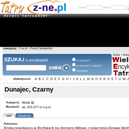
E-mail
Hasło
nawigacja:
Z-ne.pl
»
Portal Zakopiański
w nazwach
w nazwach i opisach
wszędzie
A
B
C
Ć
D
E
F
G
H
I
J
K
L
Ł
M
N
O
P
R
S
Ś
T
U
W
alfabetycznie:
Dunajec, Czarny
Woda
Kategoria:
Wysokość:
ok. 875-577 m n.p.m.
opis
forum
(0)
Położenie:
Rzeka powstająca w
Roztokach
na obszarze
Witowa
z połączenia
Kirowej Wo