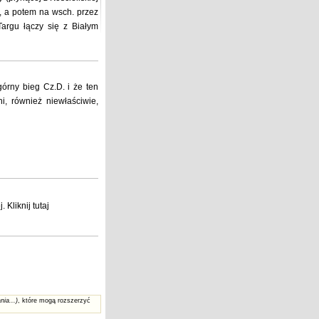
., a potem na wsch. przez
argu łączy się z Białym
górny bieg Cz.D. i że ten
ni, również niewłaściwie,
j
. Kliknij
tutaj
nia...)
, które mogą rozszerzyć