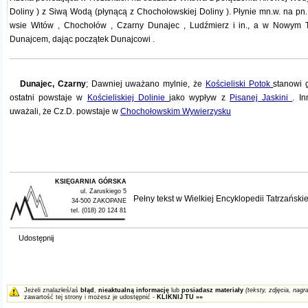
Doliny
) z
Siwą Wodą
(płynącą z
Chochołowskiej Doliny
). Płynie mn.w. na pn
wsie
Witów
,
Chochołów
,
Czarny Dunajec
, Ludźmierz i in., a w Nowym T
Dunajcem, dając początek
Dunajcowi
.
Dunajec, Czarny
; Dawniej uważano mylnie, że
Kościeliski Potok
stanowi 
ostatni powstaje w
Kościeliskiej Dolinie
jako wypływ z
Pisanej Jaskini
. In
uważali, że Cz.D. powstaje w
Chochołowskim Wywierzysku
KSIĘGARNIA GÓRSKA
ul. Zaruskiego 5
Pełny tekst w
Wielkiej Encyklopedii Tatrzańskie
34-500 ZAKOPANE
tel. (018) 20 124 81
Udostępnij
Jeżeli znalazłeś/aś
błąd
,
nieaktualną informację
lub
posiadasz materiały
(teksty, zdjęcia, nagra
zawartość tej strony i możesz je udostępnić -
KLIKNIJ TU »»