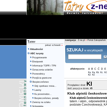
nawigacja:
Z-ne.pl
»
Portal Zakopiański
Tatry
pokaż schowek
»
Aktualności
ABC turysty
Przygotowanie
Ekwipunek
Informacje TOPR i TPN
A
B
C
Ć
D
E
alfabetycznie:
Oznaczenia szlaków
Ka
Ką
Kb
Kc
Kć
Przewodnicy
Kź
Kż
Przejścia graniczne
Kl
Bezpieczeństwo
Przeglądasz dział:
Gdy spotkasz misia...
ilość pozycji w dziale:
45
Lawiny
Klub alpistů českoslov
Ku przestrodze...
Klub alpistů českoslovens
Bezpieczeństwo, porady
tatern. i alpin., odpowiedni
Zwierzę na szlaku
podziale Czechosłowacji, KA
Schroniska