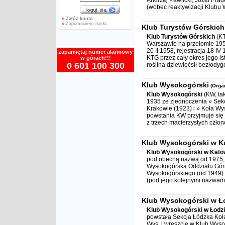
Andrzej Pawlicki, Józef i Ta
(wobec reaktywizacji Klubu W
»
Załóż konto
»
Zapomniałem hasła
Klub Turystów Górskich
Klub Turystów Górskich
(KT
Warszawie na przełomie 1957
20 II 1958, rejestracja 18 I
zapamiętaj numer alarmowy
KTG przez cały okres jego i
w górach!!!
0 601 100 300
roślina dziewięćsił bezłodyg
Klub Wysokogórski
(Orga
Klub Wysokogórski
(KW, tak
1935 ze zjednoczenia » Sekcj
Krakowie (1923) i » Koła W
powstania KW przyjmuje się 
z trzech macierzystych człon
Klub Wysokogórski w K
Klub Wysokogórski w Kato
pod obecną nazwą od 1975, a
Wysokogórska Oddziału Górn
Wysokogórskiego (od 1949) 
(pod jego kolejnymi nazwami)
Klub Wysokogórski w Ł
Klub Wysokogórski w Łodzi
powstała Sekcja Łódzka Koł
Wys. i wreszcie w Klub Wyso