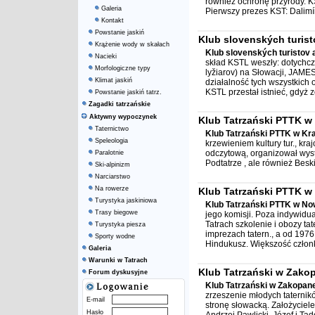
również ochronę przyrody. K
Galeria
Pierwszy prezes KST: Dalimír
Kontakt
Powstanie jaskiń
Klub slovenských turisto
Krążenie wody w skałach
Klub slovenských turistov a
Nacieki
skład KSTL weszły: dotychc
Morfologiczne typy
lyžiarov) na Słowacji, JAMES
Klimat jaskiń
działalność tych wszystkich
KSTL przestał istnieć, gdyż zo
Powstanie jaskiń tatrz.
Zagadki tatrzańskie
Aktywny wypoczynek
Klub Tatrzański PTTK w
Taternictwo
Klub Tatrzański PTTK w Kr
Speleologia
krzewieniem kultury tur., kraj
odczytową, organizował wysta
Paralotnie
Podtatrze , ale również Bes
Ski-alpinizm
Narciarstwo
Na rowerze
Klub Tatrzański PTTK 
Turystyka jaskiniowa
Klub Tatrzański PTTK w N
Trasy biegowe
jego komisji. Poza indywidu
Tatrach szkolenie i obozy ta
Turystyka piesza
imprezach tatern., a od 1976
Sporty wodne
Hindukusz. Większość członk
Galeria
Warunki w Tatrach
Klub Tatrzański w Zak
Forum dyskusyjne
Klub Tatrzański w Zakopa
zrzeszenie młodych taternik
E-mail
stronę słowacką. Założyciele
Hasło