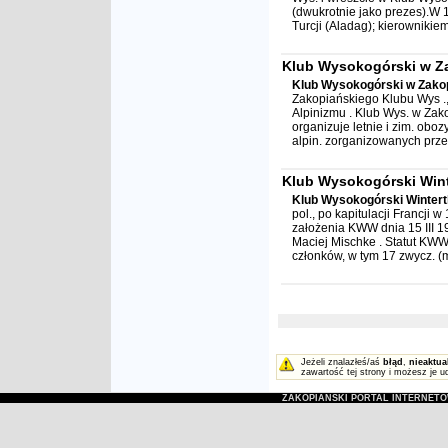
(dwukrotnie jako prezes).W 
Turcji (Aladag); kierownikie
Klub Wysokogórski w 
Klub Wysokogórski w Zak
Zakopiańskiego Klubu Wys .,
Alpinizmu . Klub Wys. w Zak
organizuje letnie i zim. obo
alpin. zorganizowanych przez 
Klub Wysokogórski Wint
Klub Wysokogórski Wintert
pol., po kapitulacji Francji
założenia KWW dnia 15 III 1
Maciej Mischke . Statut KWW
członków, w tym 17 zwycz. (m.
Jeżeli znalazłeś/aś
błąd
,
nieaktua
zawartość tej strony i możesz je u
ZAKOPIAŃSKI PORTAL INTERNET