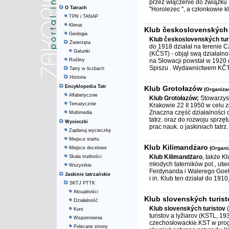
przez włączenie do związku
O Tatrach
"Horolezec ", a członkowie kl
TPN i TANAP
Klimat
Klub československých 
Geologia
Klub československých tur
Zwierzęta
do 1918 działał na terenie 
Gatunki
(KČST) - objął swą działalno
Rośliny
na Słowacji powstał w 1920 (
Spiszu . Wydawnictwem KČT, 
Tatry w liczbach
Historia
Encyklopedia Tatr
Klub Grotołazów
(Organiza
Alfabetycznie
Klub Grotołazów;
Stowarzys
Tematycznie
Krakowie 22 II 1950 w celu z
Znaczna część działalności do
Multimedia
tatrz. oraz do rozwoju sprzęt
Wycieczki
prac nauk. o jaskiniach tatrz. i
Zaplanuj wycieczkę
Miejsce startu
Klub Kilimandżaro
Miejsce docelowe
(Organi
Klub Kilimandżaro
, także K
Skala trudności
młodych taterników pol., u
Wszystkie
Ferdynanda i Walerego Goetló
Jaskinie tatrzańskie
i in. Klub ten działał do 191
SKTJ PTTK
Aktualności
Klub slovenských turist
Działalność
Klub slovenských turistov
(
Kurs
turistov a lyžiarov (KSTL, 
Wspomnienia
czechosłowackie.KST w progr
Polecane strony