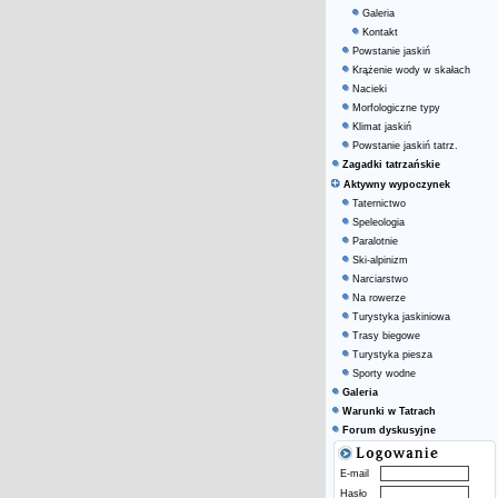
Galeria
Kontakt
Powstanie jaskiń
Krążenie wody w skałach
Nacieki
Morfologiczne typy
Klimat jaskiń
Powstanie jaskiń tatrz.
Zagadki tatrzańskie
Aktywny wypoczynek
Taternictwo
Speleologia
Paralotnie
Ski-alpinizm
Narciarstwo
Na rowerze
Turystyka jaskiniowa
Trasy biegowe
Turystyka piesza
Sporty wodne
Galeria
Warunki w Tatrach
Forum dyskusyjne
E-mail
Hasło