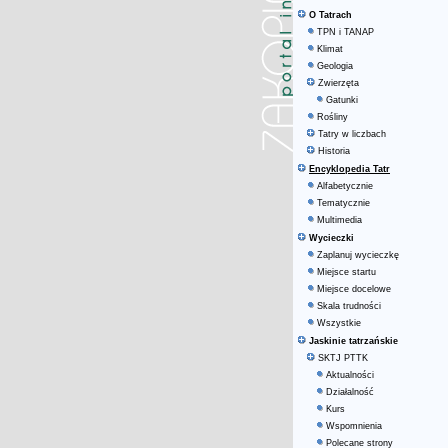
O Tatrach
TPN i TANAP
Klimat
Geologia
Zwierzęta
Gatunki
Rośliny
Tatry w liczbach
Historia
Encyklopedia Tatr
Alfabetycznie
Tematycznie
Multimedia
Wycieczki
Zaplanuj wycieczkę
Miejsce startu
Miejsce docelowe
Skala trudności
Wszystkie
Jaskinie tatrzańskie
SKTJ PTTK
Aktualności
Działalność
Kurs
Wspomnienia
Polecane strony