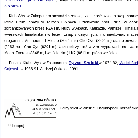
Zakopiańskiego Klubu Wys
., odtąd jako organizacja samodzielna, zrze
Alpinizmu
.
Klub Wys. w Zakopanem prowadzi szeroką działalność szkoleniową i spor
letnie i zim. obozy w Tatrach i Alpach. Członkowie brali udział w obo
zorganizowanych przez PZA i in. kluby w Alpach, Kaukazie, Pamirze, Himalaj
wyprawach himalajskich w lecie i zimą, z osiągnięciami o międzynar. znacz
drogami na Annapurna I Middle (8051 m) i Cho Oyu (8201 m) oraz pierwsze 
(8163 m) i Cho Oyu (8201 m). Uczestniczyli też w zim. wyprawach na dwa n
Mount Everest (8848 m, I wejście zim.) i K2 (8611 m, próba wejścia).
Prezesi Klubu Wys. w Zakopanem:
Ryszard Szafirski
w 1974-82,
Maciej Be
Gajewski
w 1986-91, Andrzej Osika od 1991.
KSIĘGARNIA GÓRSKA
ul. Zaruskiego 5
Pełny tekst w
Wielkiej Encyklopedii Tatrzańskie
34-500 ZAKOPANE
tel. (018) 20 124 81
Udostępnij