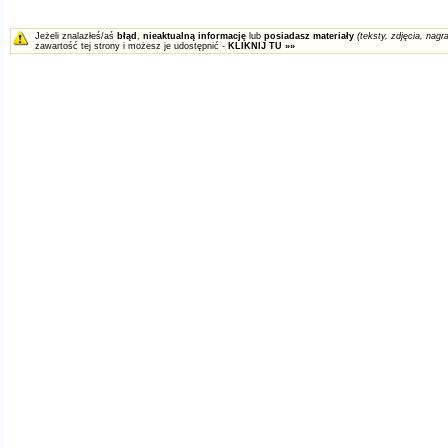
Jeżeli znalazłeś/aś
błąd
,
nieaktualną informację
lub
posiadasz materiały
(teksty, zdjęcia, nagra
zawartość tej strony i możesz je udostępnić -
KLIKNIJ TU »»