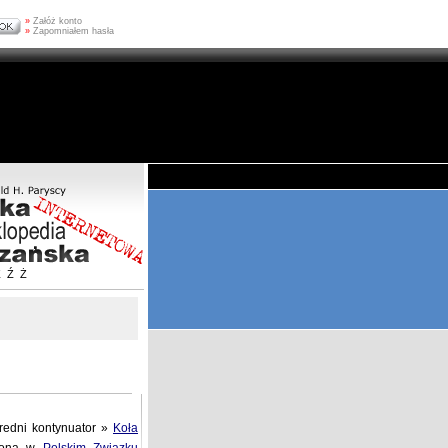
»
Załóż konto
»
Zapomniałem hasła
Z
Ź
Ż
redni kontynuator »
Koła