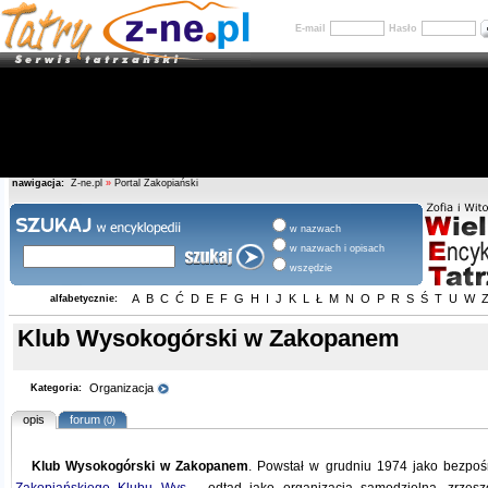
E-mail
Hasło
nawigacja:
Z-ne.pl
»
Portal Zakopiański
w nazwach
w nazwach i opisach
wszędzie
A
B
C
Ć
D
E
F
G
H
I
J
K
L
Ł
M
N
O
P
R
S
Ś
T
U
W
alfabetycznie:
Klub Wysokogórski w Zakopanem
Organizacja
Kategoria:
opis
forum
(0)
Klub Wysokogórski w Zakopanem
. Powstał w grudniu 1974 jako bezpoś