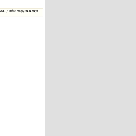
nia...)
, które mogą rozszerzyć