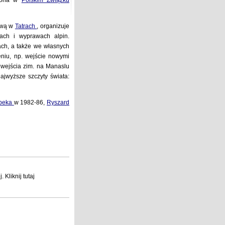
szona w
Polskim Związku
tową w
Tatrach
, organizuje
zach i wyprawach alpin.
ach, a także we własnych
eniu, np. wejście nowymi
wejścia zim. na Manaslu
ajwyższe szczyty świata:
rbeka
w 1982-86,
Ryszard
j
. Kliknij
tutaj