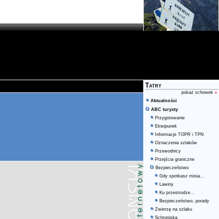
Tatry
pokaż schowek
»
Aktualności
ABC turysty
Przygotowanie
Ekwipunek
Informacje TOPR i TPN
Oznaczenia szlaków
Przewodnicy
Przejścia graniczne
Bezpieczeństwo
Gdy spotkasz misia...
Lawiny
Ku przestrodze...
Bezpieczeństwo, porady
Zwierzę na szlaku
Schroniska