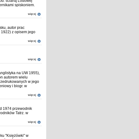
u pd. ścianą Lodowej
ternikami spiskoniem.
więcej
sku, autor prac
, 1922) z opisem jego
więcej
więcej
 anglistyka na UW 1955),
on autorem wielu
 przedrukowanych w jego
iowy i biogr. w
więcej
 od 1974 przewodnik
wodników Tatrz. w
więcej
ku "Księżówki" w