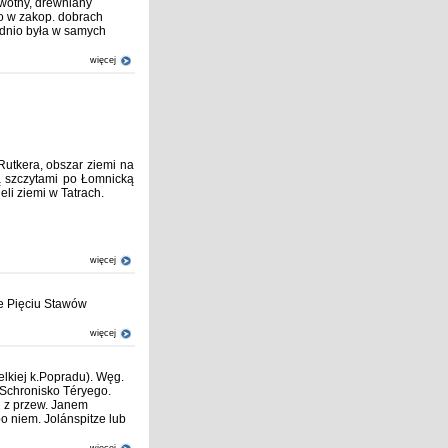
wotny, drewniany
o w zakop. dobrach
ednio była w samych
więcej
 Rutkera, obszar ziemi na
ją szczytami po Łomnicką
eli ziemi w Tatrach.
więcej
ie Pięciu Stawów
więcej
lkiej k.Popradu). Węg.
ł Schronisko Téryego.
2 z przew. Janem
o niem. Jolánspitze lub