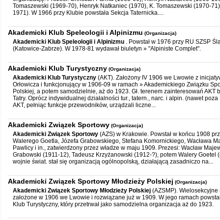
Tomaszewski (1969-70), Henryk Natkaniec (1970), K. Tomaszewski (1970-71)
1971). W 1966 przy Klubie powstała Sekcja Taternicka....
Akademicki Klub Speleologii i Alpinizmu
(Organizacja)
Akademicki Klub Speleologii i Alpinizmu
. Powstał w 1976 przy RU SZSP Ślą
(Katowice-Zabrze). W 1978-81 wydawał biuletyn » "Alpiniste Complet".
Akademicki Klub Turystyczny
(Organizacja)
Akademicki Klub Turystyczny
(AKT). Założony IV 1906 we Lwowie z inicjat
Orłowicza i funkcjonujący w 1906-09 w ramach » Akademickiego Związku Sp
Polskiej, a potem samodzielnie, aż do 1923. Gł. terenem zainteresowań AKT 
Tatry. Oprócz indywidualnej działalności tur., tatern., narc. i alpin. (nawet po
AKT, pełniąc funkcje przewodników, urządzali liczne...
Akademicki Związek Sportowy
(Organizacja)
Akademicki Związek Sportowy
(AZS) w Krakowie. Powstał w końcu 1908 przy
Walerego Goetla, Józefa Grabowskiego, Stefana Komornickiego, Wacława M
Pawlicy i in., zatwierdzony przez władze w maju 1909. Prezesi: Wacław Majew
Grabowski (1911-12), Tadeusz Krzyżanowski (1912-?), potem Walery Goetel (
wojnie świat. stał się organizacją ogólnopolską, działającą zasadniczo na...
Akademicki Związek Sportowy Młodzieży Polskiej
(Organizacja)
Akademicki Związek Sportowy Młodzieży Polskiej
(AZSMP). Wielosekcyjne s
założone w 1906 we Lwowie i rozwiązane już w 1909. W jego ramach powsta
Klub Turystyczny, który przetrwał jako samodzielna organizacja aż do 1923.