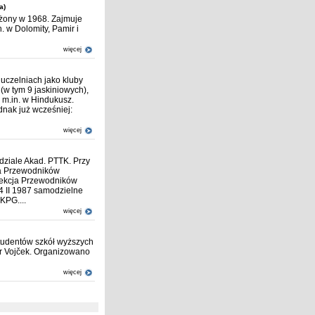
a)
żony w 1968. Zajmuje
. w Dolomity, Pamir i
więcej
 uczelniach jako kluby
 (w tym 9 jaskiniowych),
 m.in. w Hindukusz.
dnak już wcześniej:
więcej
dziale Akad. PTTK. Przy
ja Przewodników
 Sekcja Przewodników
4 II 1987 samodzielne
KPG....
więcej
studentów szkół wyższych
er Vojček. Organizowano
więcej