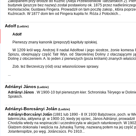
Zakopanem przy drodze do Kuźnic (Aleja Przewodników Tatrzańskich 2). Pier
budynek (jeszcze bez nazwy) został postawiony ok. 1875 przez nadleśniczeg
Homolacsów, Gustawa Fingera. Prowadził on tam pocztę zakop., która poprz
Kuźnicach. W 1877 dom ten od Fingera kupiła hr. Róża z Potockich...
Adolf
(Ludzie)
Adolf
Pierwszy znany kanonik (prepozyt) kapituły spiskiej.
W 1209 król węg. Andrzej II nadał Adolfowi i jego siostrze, żonie komesa
Spiszu, obejmujący część Tatr Wys. od Staroleśnej Doliny z otaczającymi 
Dolinę z otoczeniem. A. to jeden z pierwszych (poza królami) znanych właścici
Zob. też Berzeviczy (ród) oraz własnościowe sprawy.
...
Adriányi János
(Ludzie)
Adriányi János
. W 1900-10 był pierwszym kier. Schroniska Téryego w Dolin
Spiskich.
Adriányi-Borcsányi Jolán
(Ludzie)
Adriányi-Borcsányi Jolán
(1881 lub 1890 - 8 IX 1930 Batyżowce, poch. w Wie
taterniczka, aktywna gł. w 1900-10, kiedy jej ojciec, János Adriányi, prowadzi
Chodziła wtedy na wspinaczki i uczestniczyła w akcjach ratunkowych. W 190
Glatzem dokonała I wejścia na Juhaską Turnię, nazwaną potem na jej część p
Jolantenspitze, po węg. Joláncsúcs. Po 1910...