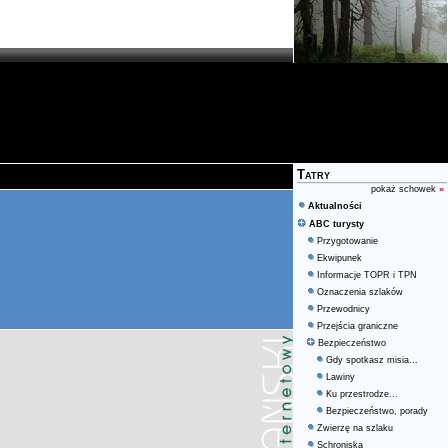
Tatry
pokaż schowek
»
Aktualności
ABC turysty
Przygotowanie
Ekwipunek
Informacje TOPR i TPN
Oznaczenia szlaków
Przewodnicy
Przejścia graniczne
Bezpieczeństwo
Gdy spotkasz misia...
Lawiny
Ku przestrodze...
Bezpieczeństwo, porady
Zwierzę na szlaku
Schroniska