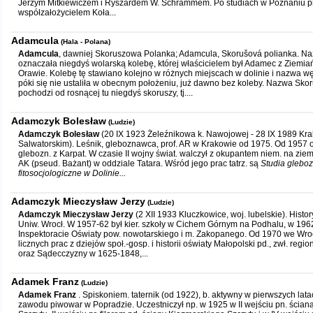
Jerzym Mitkiewiczem i Ryszardem W. Schrammem. Po studiach w Poznaniu pr
współzałożycielem Koła...
Adamcula
(Hala - Polana)
Adamcula
, dawniej Skoruszowa Polanka; Adamcula, Skorušová polianka. 
oznaczała niegdyś wolarską kolebę, której właścicielem był Adamec z Ziemia
Orawie. Kolebę tę stawiano kolejno w różnych miejscach w dolinie i nazwa w
póki się nie ustaliła w obecnym położeniu, już dawno bez koleby. Nazwa Sk
pochodzi od rosnącej tu niegdyś skoruszy, tj....
Adamczyk Bolesław
(Ludzie)
Adamczyk Bolesław
(20 IX 1923 Żeleźnikowa k. Nawojowej - 28 IX 1989 Kra
Salwatorskim). Leśnik, gleboznawca, prof. AR w Krakowie od 1975. Od 1957 o
glebozn. z Karpat. W czasie II wojny świat. walczył z okupantem niem. na ziem
AK (pseud. Bażant) w oddziale Tatara. Wśród jego prac tatrz. są
Studia glebo
fitosocjologiczne w Dolinie...
Adamczyk Mieczysław Jerzy
(Ludzie)
Adamczyk Mieczysław Jerzy
(2 XII 1933 Kluczkowice, woj. lubelskie). Histor
Uniw. Wrocł. W 1957-62 był kier. szkoły w Cichem Górnym na Podhalu, w 19
Inspektoracie Oświaty pow. nowotarskiego i m. Zakopanego. Od 1970 we Wro
licznych prac z dziejów społ.-gosp. i historii oświaty Małopolski pd., zwł. region
oraz Sądecczyzny w 1625-1848,...
Adamek Franz
(Ludzie)
Adamek Franz
. Spiskoniem. taternik (od 1922), b. aktywny w pierwszych latac
zawodu piwowar w Popradzie. Uczestniczył np. w 1925 w II wejściu pn. ścia