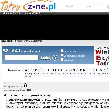
E-mail
Hasło
nawigacja:
Z-ne.pl
»
Portal Zakopiański
w nazwach
w nazwach i opisach
wszędzie
A
B
C
Ć
D
E
F
G
H
I
J
K
L
Ł
M
N
O
P
R
S
Ś
T
U
W
Z
Ź
alfabetycznie:
Aa
Aą
Ab
Ac
Ać
Ad
Ae
Af
Ag
Ah
Ai
Aj
Ak
Al
Ał
Am
An
Ań
Ao
Aó
Ap
Aź
Aż
A
Przeglądasz dział:
ilość pozycji w dziale:
108
Abgarowicz Zbigniew
(Ludzie)
Abgarowicz Zbigniew
(25 VI 1919 Kraków - 5 IV 1950 Tatry, pochowany w Z
(Uniwersytet Poznański)
, planista, taternik Do Zakopanego przyjeżdżał od dz
jednym z najczynniejszych taterników. Najlepsze wyniki osiągał w taternictwi