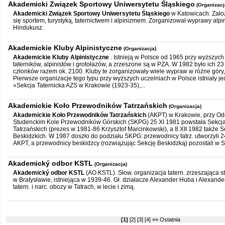
Akademicki Związek Sportowy Uniwersytetu Śląskiego
(Organizacj
Akademicki Związek Sportowy Uniwersytetu Śląskiego
w Katowicach. Zało
się sportem, turystyką, taternictwem i alpinizmem. Zorganizował wyprawy alpin
Hindukusz.
Akademickie Kluby Alpinistyczne
(Organizacja)
Akademickie Kluby Alpinistyczne
. Istnieją w Polsce od 1965 przy wyższych
taterników, alpinistów i grotołazów, a zrzeszone są w PZA. W 1982 było ich 23
członków razem ok. 2100. Kluby te zorganizowały wiele wypraw w różne góry,
Pierwsze organizacje tego typu przy wyższych uczelniach w Polsce istniały je
»Sekcja Taternicka AZS w Krakowie (1923-35),...
Akademickie Koło Przewodników Tatrzańskich
(Organizacja)
Akademickie Koło Przewodników Tatrzańskich
(AKPT) w Krakowie, przy Od
Studenckim Kole Przewodników Górskich (SKPG) 25 XI 1981 powstała Sekc
Tatrzańskich (prezes w 1981-86 Krzysztof Marcinkowski), a 8 XII 1982 także
Beskidzkich. W 1987 doszło do podziału SKPG: przewodnicy tatrz. utworzyli 2
AKPT, a przewodnicy beskidzcy (rozwiązując Sekcję Beskidzką) pozostali w S
Akademický odbor KSTL
(Organizacja)
Akademický odbor KSTL
(AO KSTL). Słow. organizacja tatern. zrzeszająca 
w Bratysławie, istniejąca w 1939-46. Gł. działacze Alexander Huba i Alexand
tatern. i narc. obozy w Tatrach, w lecie i zimą.
[1]
[2]
[3]
[4]
»»
Ostatnia