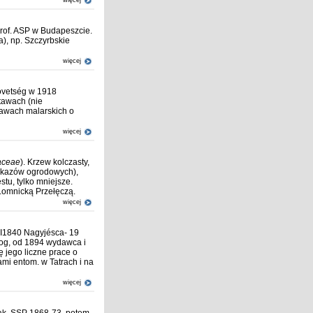
więcej
prof. ASP w Budapeszcie.
), np. Szczyrbskie
więcej
zövetség w 1918
tawach (nie
stawach malarskich o
więcej
aceae
). Krzew kolczasty,
h okazów ogrodowych),
tu, tylko mniejsze.
 Łomnicką Przełęczą.
więcej
 II1840 Nagyj
é
sca- 19
log, od 1894 wydawca i
 jego liczne prace o
ami entom. w Tatrach i na
więcej