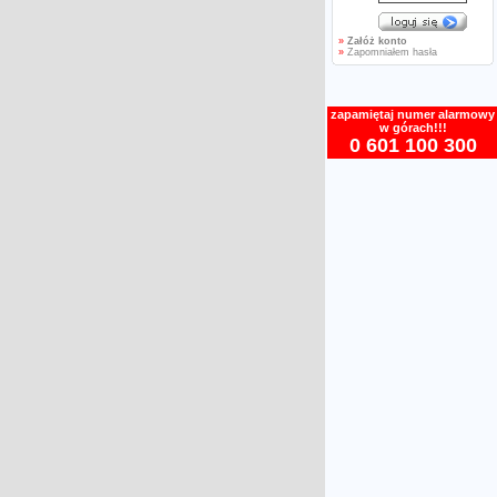
»
Załóż konto
»
Zapomniałem hasła
zapamiętaj numer alarmowy
w górach!!!
0 601 100 300