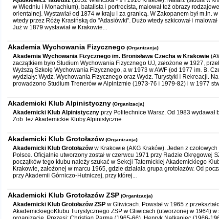
Ajdukiewicz Tadeusz
(1852 Wieliczka - 9 I 1916 Kraków). Malarz (studia w k
w Wiedniu i Monachium), batalista i portrecista, malował też obrazy rodzajowe
orientalnej. Wystawiał od 1874 w kraju i za granicą. W Zakopanem był m.in. w
wtedy przez Różę Krasińską do "Adasiówki". Dużo wtedy szkicował i malował
Już w 1879 wystawiał w Krakowie...
Akademia Wychowania Fizycznego
(Organizacja)
Akademia Wychowania Fizycznego im. Bronisława Czecha w Krakowie
(AW
zaczątkiem było Studium Wychowania Fizycznego UJ, założone w 1927, prze
Wyższą Szkołę Wychowania Fizycznego, a w 1973 w AWF (od 1977 im. B. C
wydziały: Wydz. Wychowania Fizycznego oraz Wydz. Turystyki i Rekreacji. Na
prowadzono Studium Trenerów w Alpinizmie (1973-76 i 1979-82) i w 1977 stw
Akademicki Klub Alpinistyczny
(Organizacja)
Akademicki Klub Alpinistyczny
przy Politechnice Warsz. Od 1983 wydawał b
Zob. też Akademickie Kluby Alpinistyczne.
Akademicki Klub Grotołazów
(Organizacja)
Akademicki Klub Grotołazów
w Krakowie (AKG Kraków). Jeden z czołowych 
Polsce. Oficjalnie utworzony został w czerwcu 1971 przy Radzie Okręgowej 
początków tego klubu należy szukać w Sekcji Taternickiej Akademickiego Kl
Krakowie, założonej w marcu 1965, gdzie działała grupa grotołazów. Od począ
przy Akademii Górniczo-Hutniczej, przy której...
Akademicki Klub Grotołazów ZSP
(Organizacja)
Akademicki Klub Grotołazów ZSP
w Gliwicach. Powstał w 1965 z przekształ
AkademickiegoKlubu Turystycznego ZSP w Gliwicach (utworzonej w 1964) w
organizację. Prezesi: Christian Parma (1965-66), Henryk Natkaniec (1966-196