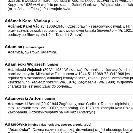
Szczytu, II wejściu pr. filarem pd. ściany Kiezmarskiego Szczytu i w IV wejści
Kopy, a w 1926 w VI wejściu pn. ścianą Galerii Gankowej. Wspinał się z in. ta
(m.in. Johann Friess). Po II wojnie świat....
Adámek Karel Václav
(Ludzie)
Adámek Karel Václav
(1868-1946). Czes. prawnik i pracownik oświat. w Hlin
prawniczych, oświat. i etnogr. oraz dwutomowej książki
Slovenskem
(Pr. 1921
podróży po Słowacji (w t. 2: o Tatrach i Spiszu).
Adamica
(Terminologia)
Adamica,
gwarowo Jadamica.
Adamiecki Wojciech
(Ludzie)
Adamiecki Wojciech
(20 VIII 1934 Warszawa). Dziennikarz, tłumacz (studia:
narciarz i turysta. Mieszkał w Zakopanem w 1944-51 i 1969-72. Od 1968 jest 
reportaży o różnorodnej aktualnej tematyce tatrz., zakop. i podh., częściowo
książkach, np.
Taniec z nożami
(Wa. 1976),
Zagrożenie
(Wa. 1980). Wspomnien
charakterze jest jego
Szkic do portretu...
Adamowski Antoni
(Ludzie)
Adamowski Antoni
(29 X 1944 Zagórzany, pow. Gorlice). Taternik, alpinista,
tatrz., ratownik tatrz., czł. GOPR, meteorolog. Od 1978 czł. zarządu Koła Prze
Zakopanem. Uczestnik wypraw na Kaukaz i Antarktydę.
Adasiówka
(miejsca (las, osiedle, zbocze, grzeda, zleb)
"Adasiówka"
. Dawna nazwa najstarszej, drewnianej części obecnego budyn