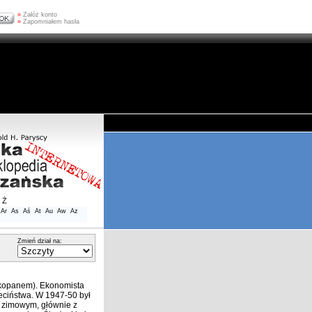
»
Załóż konto
»
Zapomniałem hasła
Ż
Ar
As
Aś
At
Au
Aw
Az
Zmień dział na:
akopanem). Ekonomista
ieciństwa. W 1947-50 był
e zimowym, głównie z