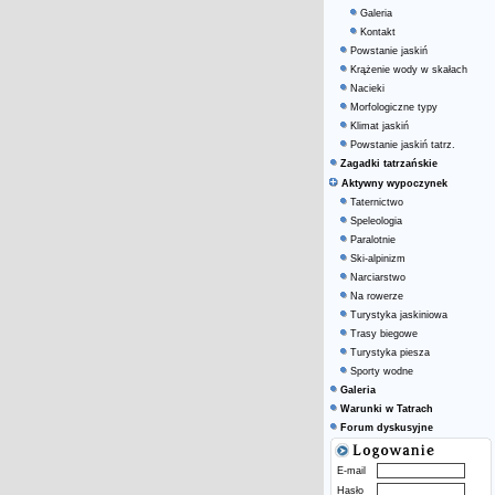
Galeria
Kontakt
Powstanie jaskiń
Krążenie wody w skałach
Nacieki
Morfologiczne typy
Klimat jaskiń
Powstanie jaskiń tatrz.
Zagadki tatrzańskie
Aktywny wypoczynek
Taternictwo
Speleologia
Paralotnie
Ski-alpinizm
Narciarstwo
Na rowerze
Turystyka jaskiniowa
Trasy biegowe
Turystyka piesza
Sporty wodne
Galeria
Warunki w Tatrach
Forum dyskusyjne
E-mail
Hasło