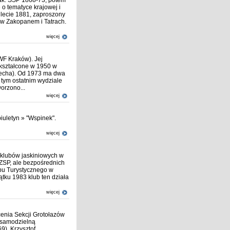
rak. SSP 1868-73, potem
 o tematyce krajowej i
 lecie 1881, zaproszony
 w Zakopanem i Tatrach.
więcej
F Kraków). Jej
kształcone w 1950 w
zecha). Od 1973 ma dwa
 tym ostatnim wydziale
orzono...
więcej
iuletyn » "Wspinek".
więcej
klubów jaskiniowych w
SZSP, ale bezpośrednich
ubu Turystycznego w
tku 1983 klub ten działa
więcej
cenia Sekcji Grotołazów
 samodzielną
9), Krzysztof