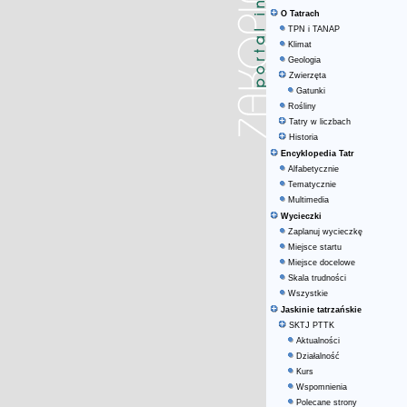
O Tatrach
TPN i TANAP
Klimat
Geologia
Zwierzęta
Gatunki
Rośliny
Tatry w liczbach
Historia
Encyklopedia Tatr
Alfabetycznie
Tematycznie
Multimedia
Wycieczki
Zaplanuj wycieczkę
Miejsce startu
Miejsce docelowe
Skala trudności
Wszystkie
Jaskinie tatrzańskie
SKTJ PTTK
Aktualności
Działalność
Kurs
Wspomnienia
Polecane strony