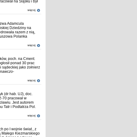
acował na Śląsku i był
więcej
Nazwa Adamcula
ńskiej Dziedziny na
ędrowała razem z nią,
oruszowa Polanka
więcej
ków, poch. na Cment.
głosił ponad 30 prac
i sądeckiej jako żołnierz
znawczo-
więcej
yk (dr hab. UJ), doc.
62-70 pracował w
cławiu. Jest autorem
u Tatr i Podtatrza Pol.
więcej
h po I wojnie świat., z
ną Małego Kiezmarskiego