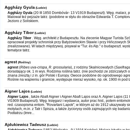
Aggházy Gyula
(Ludzie)
Aggházy Gyula
(20 III 1850 Domb
ó
v
á
r- 13 V1919 Budapeszt). Węg. malarz, 
Malował też pejzaże tatrz. (podobne w stylu do obrazów Edwarda T. Comptona
Jezioro z Soliskiem.
Aggházy Tibor
(Ludzie)
Aggházy Tibor
. Węg. architekt z Budapesztu. Na zlecenie Magyar Turista S
opracował projekty schronisk przy Batyżowieckim Stawie i przy Hińczowych S
zrealizowane). W latach międzywoj. pisywał w "Tur. és Alp." o budapeszt. wy
tematyce tatrz.
agrest
(Rośliny)
agrest
(
Ribes uva-crispa, R. grossularia
), z rodziny Skalnicowatych (
Saxifrag
dorastający ok. 1 m wys. Rodzima roślina tatrz. (nie pochodzi ze zdziczałyc
znana zresztą i z in. gór Polski i Europy. Owoce podobne do ogrodowego agres
Rośnie na wapieniu i granicie, występuje nieraz wysoko, np. ok. 1900 m pod
Aigner Lajos
(Ludzie)
Aigner Lajos
, także Abafi Aigner i Aigner Abafi Lajos oraz A. Aigner Lajos (11
VI1909 Budapeszt). Węg. księgarz i wydawca, autor prac hist., potem entomo
red. czasopisma entom. "Rovartani Lapok", w którym aż do 1912 ukazywały się
motylach, m.in. z Tatr i Spisza, a także życiorysy osób zajmujących się badani
Podtatrzu (Imre...
Ajdukiewicz Tadeusz
(Ludzie)