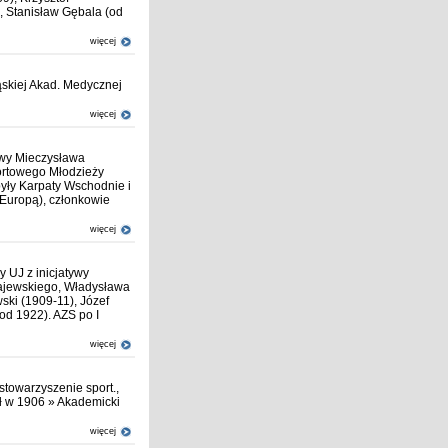
, Stanisław Gębala (od
więcej
skiej Akad. Medycznej
więcej
ywy Mieczysława
ortowego Młodzieży
były Karpaty Wschodnie i
za Europą), członkowie
więcej
 UJ z inicjatywy
ajewskiego, Władysława
ski (1909-11), Józef
od 1922). AZS po I
więcej
towarzyszenie sport.,
ł w 1906 » Akademicki
więcej