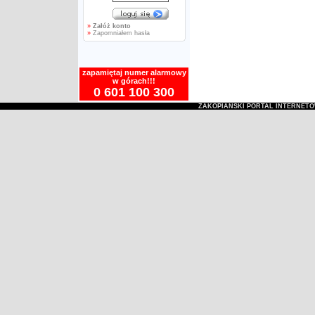
»
Załóż konto
»
Zapomniałem hasła
zapamiętaj numer alarmowy
w górach!!!
0 601 100 300
ZAKOPIAŃSKI PORTAL INTERNET