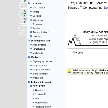
Węg. malarz, prof. ASP w 
O Tatrach
Edwarda T. Comptona), np.
Sz
TPN i TANAP
Klimat
Geologia
Zwierzęta
Gatunki
Rośliny
Tatry w liczbach
KSIĘGARNIA GÓRSK
ul. Zaruskiego 
Historia
34-500 ZAKOPAN
Encyklopedia Tatr
tel. (018) 20 124 8
Alfabetycznie
Tematycznie
Udostępnij
Multimedia
Wycieczki
Zaplanuj wycieczkę
Miejsce startu
Miejsce docelowe
Jeżeli znalazłeś/aś
błąd
,
nieaktua
zawartość tej strony i możesz je u
Skala trudności
Wszystkie
Jaskinie tatrzańskie
SKTJ PTTK
Aktualności
Działalność
Kurs
Wspomnienia
Polecane strony