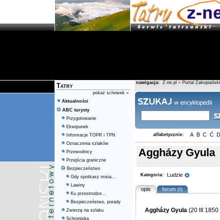
nawigacja:
Z-ne.pl
»
Portal Zakopiański
Tatry
pokaż schowek
»
Aktualności
ABC turysty
Przygotowanie
Ekwipunek
A
B
C
Ć
alfabetycznie:
Informacje TOPR i TPN
Oznaczenia szlaków
Aggházy Gyula
Przewodnicy
Przejścia graniczne
Bezpieczeństwo
Ludzie
Kategoria:
Gdy spotkasz misia...
Lawiny
opis
forum
(0)
Ku przestrodze...
Bezpieczeństwo, porady
Aggházy Gyula
(20 III 185
Zwierzę na szlaku
Schroniska