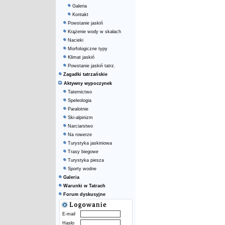
Galeria
Kontakt
Powstanie jaskiń
Krążenie wody w skałach
Nacieki
Morfologiczne typy
Klimat jaskiń
Powstanie jaskiń tatrz.
Zagadki tatrzańskie
Aktywny wypoczynek
Taternictwo
Speleologia
Paralotnie
Ski-alpinizm
Narciarstwo
Na rowerze
Turystyka jaskiniowa
Trasy biegowe
Turystyka piesza
Sporty wodne
Galeria
Warunki w Tatrach
Forum dyskusyjne
E-mail
Hasło