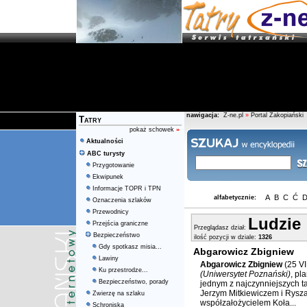
nawigacja:
Z-ne.pl
»
Portal Zakopiański
Tatry
pokaż schowek
»
Aktualności
ABC turysty
Przygotowanie
Ekwipunek
Informacje TOPR i TPN
A
B
C
Ć
alfabetycznie:
Oznaczenia szlaków
Przewodnicy
Ludzie
Przejścia graniczne
Przeglądasz dział:
Bezpieczeństwo
ilość pozycji w dziale:
1326
Gdy spotkasz misia...
Abgarowicz Zbigniew
Lawiny
Abgarowicz Zbigniew
(25 VI
Ku przestrodze...
(Uniwersytet Poznański)
, pl
Bezpieczeństwo, porady
jednym z najczynniejszych ta
Jerzym Mitkiewiczem i Rysz
Zwierzę na szlaku
współzałożycielem Koła...
Schroniska