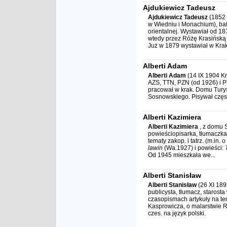
Ajdukiewicz Tadeusz
Ajdukiewicz Tadeusz
(1852 
w Wiedniu i Monachium), bata
orientalnej. Wystawiał od 18
wtedy przez Różę Krasińską 
Już w 1879 wystawiał w Krak
Alberti Adam
Alberti Adam
(14 IX 1904 Kra
AZS, TTN, PZN (od 1926) i 
pracował w krak. Domu Tury
Sosnowskiego. Pisywał często
Alberti Kazimiera
Alberti Kazimiera
, z domu 
powieściopisarka, tłumaczka
tematy zakop. i tatrz. (m.in.
lawin
(Wa.1927) i powieści:
Od 1945 mieszkała we...
Alberti Stanisław
Alberti Stanisław
(26 XI 189
publicysta, tłumacz, starost
czasopismach artykuły na tem
Kasprowicza, o malarstwie R
czes. na język polski.