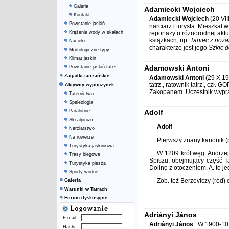
Galeria
Adamiecki Wojciech
Kontakt
Adamiecki Wojciech
(20 VII
Powstanie jaskiń
narciarz i turysta. Mieszka
Krążenie wody w skałach
reportaży o różnorodnej aktu
książkach, np.
Taniec z noż
Nacieki
charakterze jest jego
Szkic do
Morfologiczne typy
Klimat jaskiń
Adamowski Antoni
Powstanie jaskiń tatrz.
Zagadki tatrzańskie
Adamowski Antoni
(29 X 19
tatrz., ratownik tatrz., czł
Aktywny wypoczynek
Zakopanem. Uczestnik wypra
Taternictwo
Speleologia
Paralotnie
Adolf
Ski-alpinizm
Adolf
Narciarstwo
Na rowerze
Pierwszy znany kanonik (pr
Turystyka jaskiniowa
W 1209 król węg. Andrzej 
Trasy biegowe
Spiszu, obejmujący część T
Turystyka piesza
Dolinę z otoczeniem. A. to j
Sporty wodne
Zob. też Berzeviczy (ród)
Galeria
Warunki w Tatrach
...
Forum dyskusyjne
Adriányi János
E-mail
Adriányi János
. W 1900-10 
Hasło