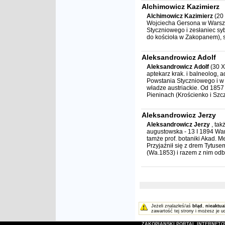
Alchimowicz Kazimierz
Alchimowicz Kazimierz
(20 
Wojciecha Gersona w Warsza
Styczniowego i zesłaniec sybe
do kościoła w Zakopanem), sc
Aleksandrowicz Adolf
Aleksandrowicz Adolf
(30 X
aptekarz krak. i balneolog, 
Powstania Styczniowego i w 
władze austriackie. Od 1857
Pieninach (Krościenko i Szcz
Aleksandrowicz Jerzy
Aleksandrowicz Jerzy
, tak
augustowska - 13 I 1894 War
tamże prof. botaniki Akad. 
Przyjaźnił się z drem Tytus
(Wa.1853) i razem z nim odbył
Jeżeli znalazłeś/aś
błąd
,
nieaktua
zawartość tej strony i możesz je u
ZAKOPIAŃSKI PORTAL INTERNET