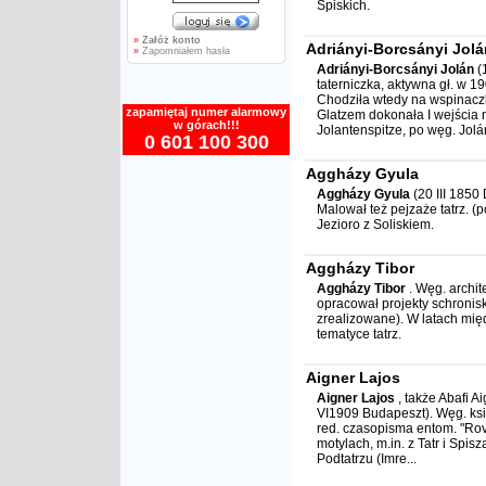
Spiskich.
»
Załóż konto
Adriányi-Borcsányi Jolá
»
Zapomniałem hasła
Adriányi-Borcsányi Jolán
(
taterniczka, aktywna gł. w 1
Chodziła wtedy na wspinaczk
zapamiętaj numer alarmowy
Glatzem dokonała I wejścia 
w górach!!!
Jolantenspitze, po węg. Jolá
0 601 100 300
Aggházy Gyula
Aggházy Gyula
(20 III 185
Malował też pejzaże tatrz. 
Jezioro z Soliskiem.
Aggházy Tibor
Aggházy Tibor
. Węg. archit
opracował projekty schronis
zrealizowane). W latach międ
tematyce tatrz.
Aigner Lajos
Aigner Lajos
, także Abafi A
VI1909 Budapeszt). Węg. ksi
red. czasopisma entom. "Rov
motylach, m.in. z Tatr i Spi
Podtatrzu (Imre...