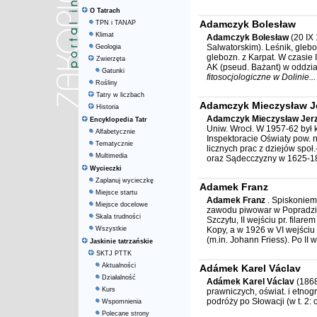
O Tatrach
Adamczyk Bolesław
TPN i TANAP
Klimat
Adamczyk Bolesław
(20 IX
Salwatorskim). Leśnik, gleb
Geologia
glebozn. z Karpat. W czasie 
Zwierzęta
AK (pseud. Bażant) w oddzial
Gatunki
fitosocjologiczne w Dolinie...
Rośliny
Tatry w liczbach
Adamczyk Mieczysław J
Historia
Adamczyk Mieczysław Jer
Encyklopedia Tatr
Uniw. Wrocł. W 1957-62 był
Alfabetycznie
Inspektoracie Oświaty pow.
Tematycznie
licznych prac z dziejów społ.-
Multimedia
oraz Sądecczyzny w 1625-18
Wycieczki
Zaplanuj wycieczkę
Adamek Franz
Miejsce startu
Adamek Franz
. Spiskoniem.
Miejsce docelowe
zawodu piwowar w Popradzie.
Skala trudności
Szczytu, II wejściu pr. filar
Wszystkie
Kopy, a w 1926 w VI wejściu 
(m.in. Johann Friess). Po II wo
Jaskinie tatrzańskie
SKTJ PTTK
Aktualności
Adámek Karel Václav
Działalność
Adámek Karel Václav
(1868
Kurs
prawniczych, oświat. i etnog
podróży po Słowacji (w t. 2: o
Wspomnienia
Polecane strony