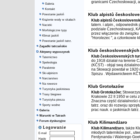
granicami Czechosłowacji, a
Galeria
Kontakt
Klub alpistů českoslov
Powstanie jaskiń
Krążenie wody w skałach
Klub alpistů českoslovens
tatern. i alpin., odpowiedni
Nacieki
podziale Czechosłowacji, KA
Morfologiczne typy
przez włączenie do związku
Klimat jaskiń
"Horolezec ", a członkowie kl
Powstanie jaskiń tatrz.
Zagadki tatrzańskie
Klub československých 
Aktywny wypoczynek
Klub československých tur
Taternictwo
do 1918 działał na terenie 
Speleologia
(KČST) - objął swą działalno
Paralotnie
na Słowacji powstał w 1920 (
Ski-alpinizm
Spiszu . Wydawnictwem KČT, 
Narciarstwo
Na rowerze
Klub Grotołazów
Turystyka jaskiniowa
Klub Grotołazów;
Stowarzys
Trasy biegowe
Krakowie 22 II 1950 w celu z
Turystyka piesza
Znaczna część działalności do
tatrz. oraz do rozwoju sprzęt
Sporty wodne
prac nauk. o jaskiniach tatrz. i
Galeria
Warunki w Tatrach
Forum dyskusyjne
Klub Kilimandżaro
Klub Kilimandżaro
, także K
młodych taterników pol., u
E-mail
Ferdynanda i Walerego Goetló
Hasło