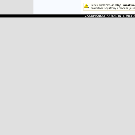
Jeżeli znalazłeś/aś
błąd
,
nieaktua
zawartość tej strony i możesz je u
ZAKOPIAŃSKI PORTAL INTERNET