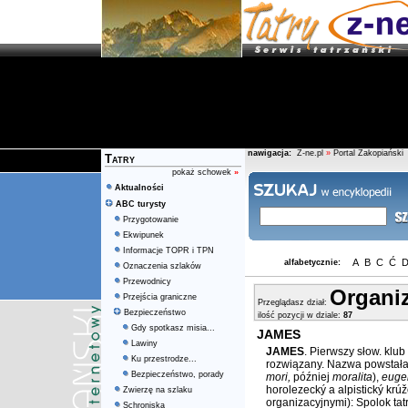
nawigacja:
Z-ne.pl
»
Portal Zakopiański
Tatry
pokaż schowek
»
Aktualności
ABC turysty
Przygotowanie
Ekwipunek
Informacje TOPR i TPN
A
B
C
Ć
alfabetycznie:
Oznaczenia szlaków
Przewodnicy
Organi
Przejścia graniczne
Przeglądasz dział:
Bezpieczeństwo
ilość pozycji w dziale:
87
Gdy spotkasz misia...
JAMES
Lawiny
JAMES
. Pierwszy słow. klub
Ku przestrodze...
rozwiązany. Nazwa powstała 
Bezpieczeństwo, porady
mori,
później
moralita
),
eugen
horolezecký a alpistický kr
Zwierzę na szlaku
organizacyjnymi): Spolok tat
Schroniska