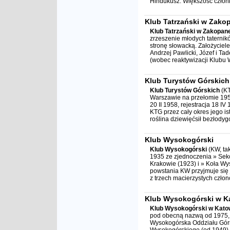
Hindukusz. Większość członk
Klub Tatrzański w Zak
Klub Tatrzański w Zakopa
zrzeszenie młodych taternik
stronę słowacką. Założyciele
Andrzej Pawlicki, Józef i Ta
(wobec reaktywizacji Klubu W
Klub Turystów Górskich
Klub Turystów Górskich
(KT
Warszawie na przełomie 1957
20 II 1958, rejestracja 18 I
KTG przez cały okres jego i
roślina dziewięćsił bezłodyg
Klub Wysokogórski
Klub Wysokogórski
(KW, tak
1935 ze zjednoczenia » Sekcj
Krakowie (1923) i » Koła W
powstania KW przyjmuje się 
z trzech macierzystych człon
Klub Wysokogórski w K
Klub Wysokogórski w Kato
pod obecną nazwą od 1975, a
Wysokogórska Oddziału Górn