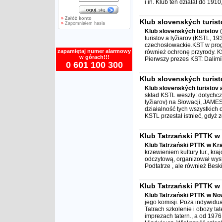
i in. Klub ten działał do 191
»
Załóż konto
Klub slovenských turist
»
Zapomniałem hasła
Klub slovenských turistov
(
turistov a lyžiarov (KSTL, 
czechosłowackie.KST w progr
zapamiętaj numer alarmowy
również ochronę przyrody. K
w górach!!!
Pierwszy prezes KST: Dalimír
0 601 100 300
Klub slovenských turisto
Klub slovenských turistov a
skład KSTL weszły: dotychc
lyžiarov) na Słowacji, JAMES
działalność tych wszystkich
KSTL przestał istnieć, gdyż zo
Klub Tatrzański PTTK w
Klub Tatrzański PTTK w Kr
krzewieniem kultury tur., kraj
odczytową, organizował wysta
Podtatrze , ale również Bes
Klub Tatrzański PTTK 
Klub Tatrzański PTTK w N
jego komisji. Poza indywidu
Tatrach szkolenie i obozy ta
imprezach tatern., a od 1976