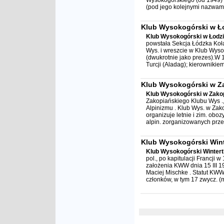
Wysokogórskiego (od 1949) 
(pod jego kolejnymi nazwami)
Klub Wysokogórski w Ł
Klub Wysokogórski w Łodzi
powstała Sekcja Łódzka Koł
Wys. i wreszcie w Klub Wyso
(dwukrotnie jako prezes).W 
Turcji (Aladag); kierownikie
Klub Wysokogórski w 
Klub Wysokogórski w Zak
Zakopiańskiego Klubu Wys .,
Alpinizmu . Klub Wys. w Zak
organizuje letnie i zim. obo
alpin. zorganizowanych przez 
Klub Wysokogórski Wint
Klub Wysokogórski Wintert
pol., po kapitulacji Francji
założenia KWW dnia 15 III 1
Maciej Mischke . Statut KWW
członków, w tym 17 zwycz. (m.