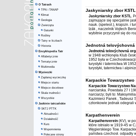
O Tatrach
Jaskyniarsky zbor KSTL
TPN i TANAP
Klimat
Jaskyniarsky zbor KSTL
. 
zajmujące się specjalnie jas
Geologia
nauk. (speleol.), krajozn. i 
Zwierzęta
Izák , naczelnik Vojtech Ben
Gatunki
wybitnie przyczynił się do ro
Rośliny
Tatry w liczbach
Jednotná telovýchovná 
Historia
Jednotná telovýchovná org
Encyklopedia Tatr
w 1948 wchłonęła Klub českýc
Alfabetycznie
1952 była w Czechosłowacji
Tematycznie
turystyki i taternictwa.W 19
Multimedia
turystyki, taternictwa i alpiniz
Wycieczki
Zaplanuj wycieczkę
Karpackie Towarzystwo 
Miejsce startu
Karpackie Towarzystwo Na
Miejsce docelowe
narciarska. Powstała 27 I 1
Skala trudności
narciarzy; byli to: Maksymi
Wszystkie
Kazimierz Panek , Tadeusz S
członkowie jednak odegrali w
Jaskinie tatrzańskie
SKTJ PTTK
Aktualności
Karpathenverein
Działalność
Karpathenverein
(KV), w po
Kurs
które istniało w 1919-45 w 
Węgierskiego Tow. Karpacki
Wspomnienia
państwa czechosł. odpadły 
Polecane strony