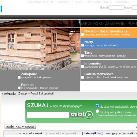
ZAKOPANE I TATRY - ZAKOPANE I TATRY - ZAKOPANE I TATRY - ZAKOPANE
E-mail
Hasło
ZAKOPANE - PORTAL ZAKOPIASKI
Noclegi - Baza turystyczna
kwatery, pensjonaty, hotele, noclegi
Narty
wyciągi, narty, snowboard
Tatry
wycieczki, encyklopedia, porady
Informator
zarezerwuj pokój, praktyczne informacje
Zakopane
Galeria tatrzańska
wszystko o Zakopanem
zdjęcia z Tatr, kartki elektroniczne
Podhale
miejscowości, folklor, powiat
nawigacja:
Z-ne.pl
»
Portal Zakopiański
Szukaj któregokolwiek słowa
Szukaj wszystkich słów
[ Zaawansowane wyszukiwanie 
«
poprzedni wątek
«
poprzedni w tym wątku
[ lista wątków ]
następny w tym wątku