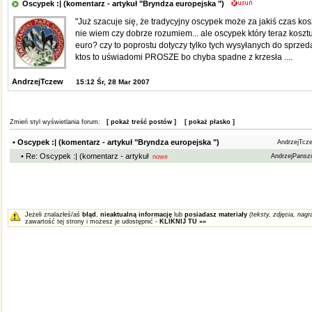
Oscypek :| (komentarz - artykuł "Bryndza europejska ")
"Już szacuje się, że tradycyjny oscypek może za jakiś czas ko
nie wiem czy dobrze rozumiem... ale oscypek który teraz koszt
euro? czy to poprostu dotyczy tylko tych wysyłanych do sprzed
ktos to uświadomi PROSZE bo chyba spadne z krzesła ....
AndrzejTczew
15:12 Śr, 28 Mar 2007
Zmień styl wyświetlania forum:
[ pokaż treść postów ]
[ pokaż płasko ]
• Oscypek :| (komentarz - artykuł "Bryndza europejska ")
AndrzejTc
• Re: Oscypek :| (komentarz - artykuł
AndrzejPansz
nowe
Jeżeli znalazłeś/aś
błąd
,
nieaktualną informację
lub
posiadasz materiały
(teksty, zdjęcia, nagra
zawartość tej strony i możesz je udostępnić -
KLIKNIJ TU »»