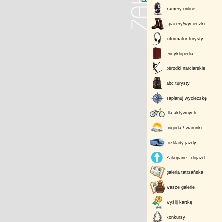
kamery online
spacery/wycieczki
informator turysty
encyklopedia
ośrodki narciarskie
abc turysty
zaplanuj wycieczkę
dla aktywnych
pogoda / warunki
rozkłady jazdy
Zakopane - dojazd
galeria tatrzańska
wasze galerie
wyślij kartkę
konkursy