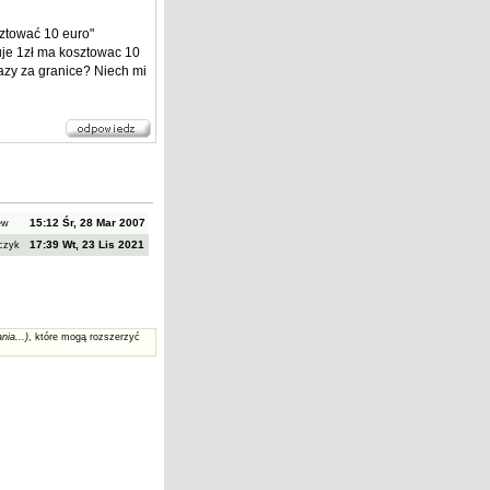
sztować 10 euro"
uje 1zł ma kosztowac 10
azy za granice? Niech mi
15:12 Śr, 28 Mar 2007
zew
17:39 Wt, 23 Lis 2021
czyk
nia...)
, które mogą rozszerzyć