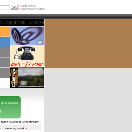
»
Załóż konto
»
Zapomniałem hasła
 - ZAKOPANE - PORTAL ZAKOPIASKI - ZAKOPANE - PORTAL ZAKOPIASKI - ZA
 jak je wpisano
]
zobacz dokument komentowany
»
»
następny wątek
»