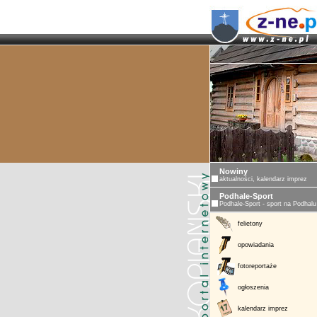
Nowiny
aktualności, kalendarz imprez
Podhale-Sport
Podhale-Sport - sport na Podhalu
felietony
opowiadania
fotoreportaże
ogłoszenia
kalendarz imprez