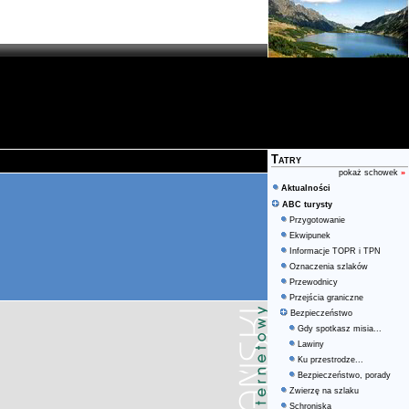
Tatry
pokaż schowek
»
Aktualności
ABC turysty
Przygotowanie
Ekwipunek
Informacje TOPR i TPN
Oznaczenia szlaków
Przewodnicy
Przejścia graniczne
Bezpieczeństwo
Gdy spotkasz misia...
Lawiny
Ku przestrodze...
Bezpieczeństwo, porady
Zwierzę na szlaku
Schroniska