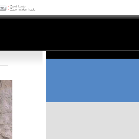
»
Załóż konto
»
Zapomniałem hasła