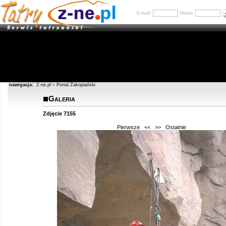
E-mail
Hasło
nawigacja:
Z-ne.pl
»
Portal Zakopiański
Galeria
Zdjęcie 7155
Pierwsze
<<
>>
Ostatnie