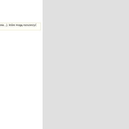
nia...)
, które mogą rozszerzyć