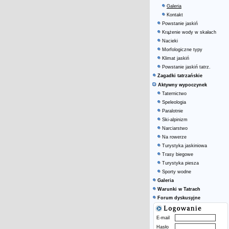
Galeria
Kontakt
Powstanie jaskiń
Krążenie wody w skałach
Nacieki
Morfologiczne typy
Klimat jaskiń
Powstanie jaskiń tatrz.
Zagadki tatrzańskie
Aktywny wypoczynek
Taternictwo
Speleologia
Paralotnie
Ski-alpinizm
Narciarstwo
Na rowerze
Turystyka jaskiniowa
Trasy biegowe
Turystyka piesza
Sporty wodne
Galeria
Warunki w Tatrach
Forum dyskusyjne
E-mail
Hasło