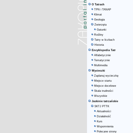
O Tatrach
TPN i TANAP
Klimat
Geologia
Zwierzęta
Gatunki
Rośliny
Tatry w liczbach
Historia
Encyklopedia Tatr
Alfabetycznie
Tematycznie
Multimedia
Wycieczki
Zaplanuj wycieczkę
Miejsce startu
Miejsce docelowe
Skala trudności
Wszystkie
Jaskinie tatrzańskie
SKTJ PTTK
Aktualności
Działalność
Kurs
Wspomnienia
Polecane strony