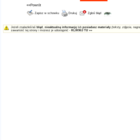
««Powrót
Zapisz w schowku
Drukuj
Zgłoś błąd
Jeżeli znalazłeś/aś
błąd
,
nieaktualną informację
lub
posiadasz materiały
(teksty, zdjęcia, nagra
zawartość tej strony i możesz je udostępnić -
KLIKNIJ TU »»