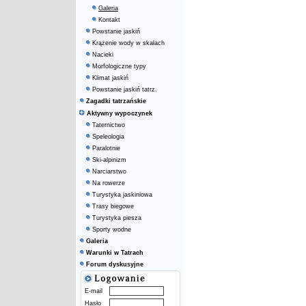
Galeria
Kontakt
Powstanie jaskiń
Krążenie wody w skałach
Nacieki
Morfologiczne typy
Klimat jaskiń
Powstanie jaskiń tatrz.
Zagadki tatrzańskie
Aktywny wypoczynek
Taternictwo
Speleologia
Paralotnie
Ski-alpinizm
Narciarstwo
Na rowerze
Turystyka jaskiniowa
Trasy biegowe
Turystyka piesza
Sporty wodne
Galeria
Warunki w Tatrach
Forum dyskusyjne
E-mail
Hasło