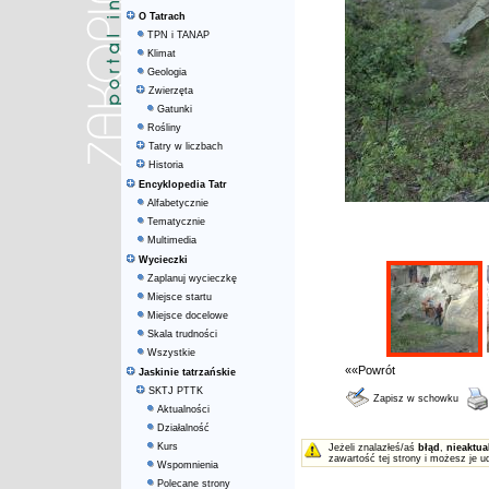
O Tatrach
TPN i TANAP
Klimat
Geologia
Zwierzęta
Gatunki
Rośliny
Tatry w liczbach
Historia
Encyklopedia Tatr
Alfabetycznie
Tematycznie
Multimedia
Wycieczki
Zaplanuj wycieczkę
Miejsce startu
Miejsce docelowe
Skala trudności
Wszystkie
««Powrót
Jaskinie tatrzańskie
SKTJ PTTK
Zapisz w schowku
Aktualności
Działalność
Kurs
Jeżeli znalazłeś/aś
błąd
,
nieaktua
zawartość tej strony i możesz je u
Wspomnienia
Polecane strony