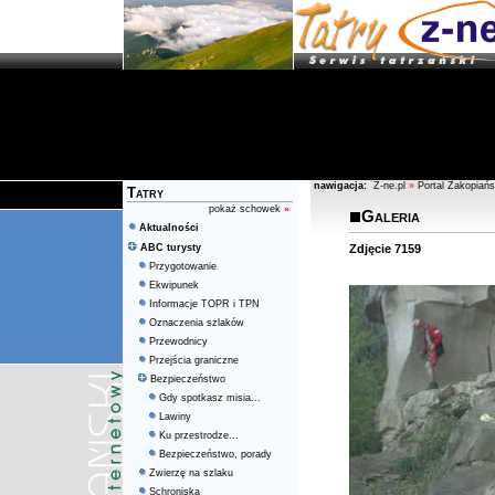
nawigacja:
Z-ne.pl
»
Portal Zakopiańs
Tatry
pokaż schowek
»
Galeria
Aktualności
ABC turysty
Zdjęcie 7159
Przygotowanie
Ekwipunek
Informacje TOPR i TPN
Oznaczenia szlaków
Przewodnicy
Przejścia graniczne
Bezpieczeństwo
Gdy spotkasz misia...
Lawiny
Ku przestrodze...
Bezpieczeństwo, porady
Zwierzę na szlaku
Schroniska