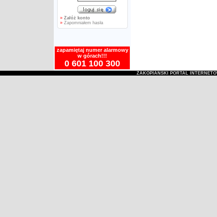
»
Załóż konto
»
Zapomniałem hasła
zapamiętaj numer alarmowy
w górach!!!
0 601 100 300
ZAKOPIAŃSKI PORTAL INTERNET