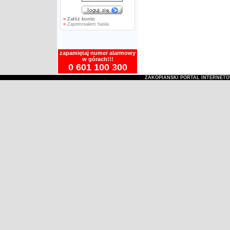
»
Załóż konto
»
Zapomniałem hasła
zapamiętaj numer alarmowy
w górach!!!
0 601 100 300
ZAKOPIAŃSKI PORTAL INTERNET