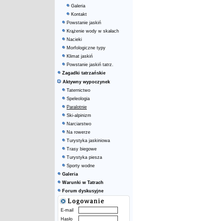
Galeria
Kontakt
Powstanie jaskiń
Krążenie wody w skałach
Nacieki
Morfologiczne typy
Klimat jaskiń
Powstanie jaskiń tatrz.
Zagadki tatrzańskie
Aktywny wypoczynek
Taternictwo
Speleologia
Paralotnie
Ski-alpinizm
Narciarstwo
Na rowerze
Turystyka jaskiniowa
Trasy biegowe
Turystyka piesza
Sporty wodne
Galeria
Warunki w Tatrach
Forum dyskusyjne
E-mail
Hasło