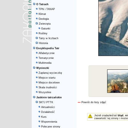
O Tatrach
TPN i TANAP
Klimat
Geologia
Zwierzęta
Gatunki
Rośliny
Tatry w liczbach
Historia
Encyklopedia Tatr
Alfabetycznie
Tematycznie
Multimedia
Wycieczki
Zaplanuj wycieczkę
Miejsce startu
Miejsce docelowe
Skala trudności
Wszystkie
Jaskinie tatrzańskie
SKTJ PTTK
««
Powrót do listy zdjęć
Aktualności
Działalność
Jeżeli znalazłeś/aś
błąd
,
ni
Kurs
zawartość tej strony i może
Wspomnienia
Polecane strony