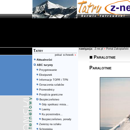
nawigacja:
Z-ne.pl
»
Portal Zakopiański
Tatry
pokaż schowek
»
Paralotnie
Aktualności
ABC turysty
Paralotnie
Przygotowanie
Ekwipunek
Informacje TOPR i TPN
Oznaczenia szlaków
Przewodnicy
Przejścia graniczne
Bezpieczeństwo
Gdy spotkasz misia...
Lawiny
Ku przestrodze...
Bezpieczeństwo, porady
Zwierzę na szlaku
Schroniska