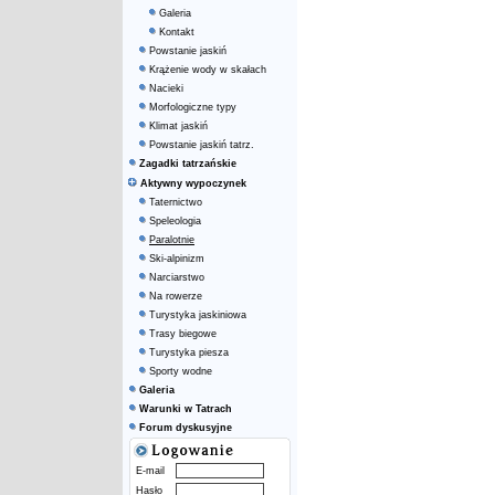
Galeria
Kontakt
Powstanie jaskiń
Krążenie wody w skałach
Nacieki
Morfologiczne typy
Klimat jaskiń
Powstanie jaskiń tatrz.
Zagadki tatrzańskie
Aktywny wypoczynek
Taternictwo
Speleologia
Paralotnie
Ski-alpinizm
Narciarstwo
Na rowerze
Turystyka jaskiniowa
Trasy biegowe
Turystyka piesza
Sporty wodne
Galeria
Warunki w Tatrach
Forum dyskusyjne
E-mail
Hasło