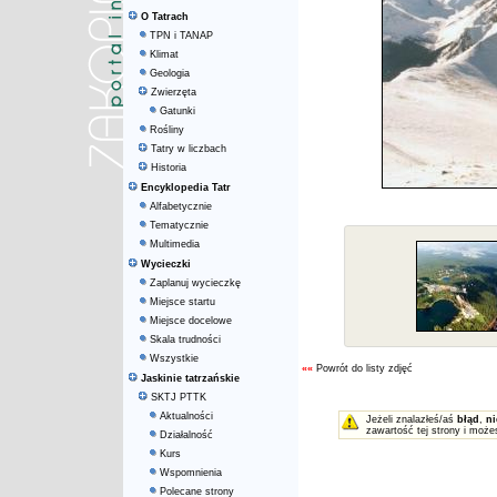
O Tatrach
TPN i TANAP
Klimat
Geologia
Zwierzęta
Gatunki
Rośliny
Tatry w liczbach
Historia
Encyklopedia Tatr
Alfabetycznie
Tematycznie
Multimedia
Wycieczki
Zaplanuj wycieczkę
Miejsce startu
Miejsce docelowe
Skala trudności
Wszystkie
««
Powrót do listy zdjęć
Jaskinie tatrzańskie
SKTJ PTTK
Aktualności
Jeżeli znalazłeś/aś
błąd
,
ni
zawartość tej strony i może
Działalność
Kurs
Wspomnienia
Polecane strony