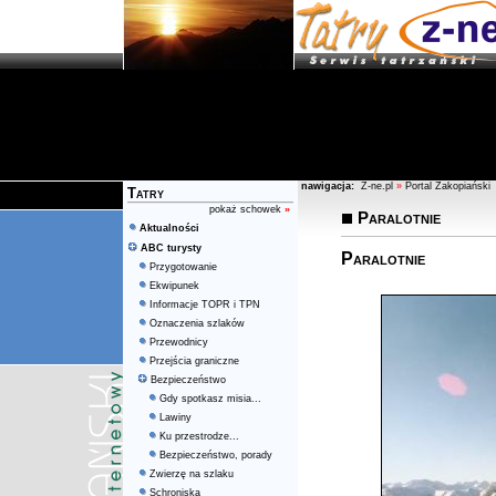
nawigacja:
Z-ne.pl
»
Portal Zakopiański
Tatry
pokaż schowek
»
Paralotnie
Aktualności
ABC turysty
Paralotnie
Przygotowanie
Ekwipunek
Informacje TOPR i TPN
Oznaczenia szlaków
Przewodnicy
Przejścia graniczne
Bezpieczeństwo
Gdy spotkasz misia...
Lawiny
Ku przestrodze...
Bezpieczeństwo, porady
Zwierzę na szlaku
Schroniska