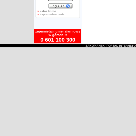
»
Załóż konto
»
Zapomniałem hasła
zapamiętaj numer alarmowy
w górach!!!
0 601 100 300
ZAKOPIAŃSKI PORTAL INTERNET