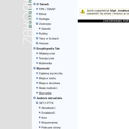
O Tatrach
TPN i TANAP
Jeżeli znalazłeś/aś
błąd
,
nieaktua
zawartość tej strony i możesz je u
Klimat
Geologia
ZAKOPIAŃSKI POR
Zwierzęta
Gatunki
Rośliny
Tatry w liczbach
Historia
Encyklopedia Tatr
Alfabetycznie
Tematycznie
Multimedia
Wycieczki
Zaplanuj wycieczkę
Miejsce startu
Miejsce docelowe
Skala trudności
Wszystkie
Jaskinie tatrzańskie
SKTJ PTTK
Aktualności
Działalność
Kurs
Wspomnienia
Polecane strony