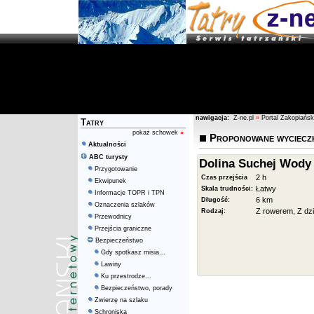
nawigacja:
Z-ne.pl
»
Portal Zakopiańsk
Tatry
pokaż schowek
»
Proponowane wyciecz
Aktualności
ABC turysty
Dolina Suchej Wody 
Przygotowanie
2 h
Czas przejścia
Ekwipunek
Łatwy
Skala trudności:
Informacje TOPR i TPN
6 km
Długość:
Oznaczenia szlaków
Z rowerem, Z dz
Rodzaj:
Przewodnicy
Przejścia graniczne
Bezpieczeństwo
Gdy spotkasz misia...
Lawiny
Ku przestrodze...
Bezpieczeństwo, porady
Zwierzę na szlaku
Schroniska