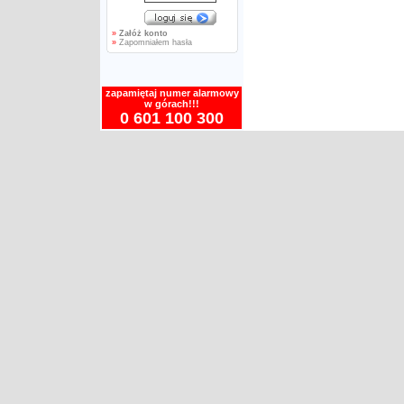
»
Załóż konto
»
Zapomniałem hasła
zapamiętaj numer alarmowy
w górach!!!
0 601 100 300