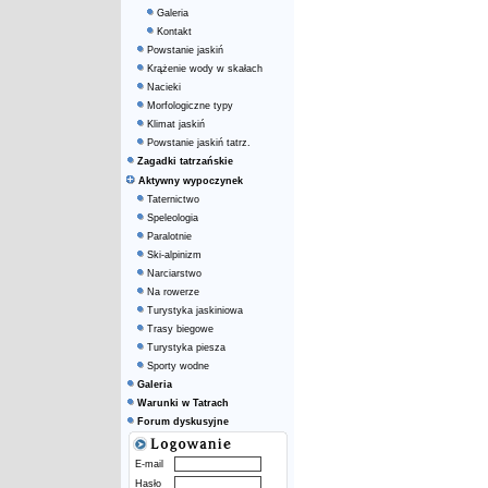
Galeria
Kontakt
Powstanie jaskiń
Krążenie wody w skałach
Nacieki
Morfologiczne typy
Klimat jaskiń
Powstanie jaskiń tatrz.
Zagadki tatrzańskie
Aktywny wypoczynek
Taternictwo
Speleologia
Paralotnie
Ski-alpinizm
Narciarstwo
Na rowerze
Turystyka jaskiniowa
Trasy biegowe
Turystyka piesza
Sporty wodne
Galeria
Warunki w Tatrach
Forum dyskusyjne
E-mail
Hasło