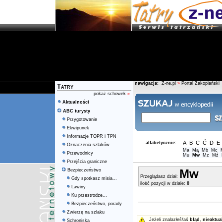
nawigacja:
Z-ne.pl
»
Portal Zakopiański
Tatry
pokaż schowek
»
Aktualności
ABC turysty
Przygotowanie
Ekwipunek
Informacje TOPR i TPN
A
B
C
Ć
D
E
alfabetycznie:
Oznaczenia szlaków
Ma
Mą
Mb
Mc
Przewodnicy
Mu
Mw
Mz
Mź
Przejścia graniczne
Mw
Bezpieczeństwo
Przeglądasz dział:
Gdy spotkasz misia...
ilość pozycji w dziale:
0
Lawiny
Ku przestrodze...
Bezpieczeństwo, porady
Zwierzę na szlaku
Jeżeli znalazłeś/aś
błąd
,
nieaktua
Schroniska