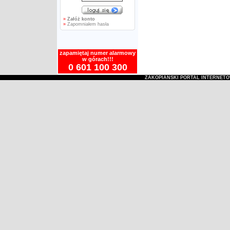
»
Załóż konto
»
Zapomniałem hasła
zapamiętaj numer alarmowy
w górach!!!
0 601 100 300
ZAKOPIAŃSKI PORTAL INTERNET