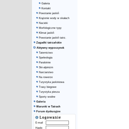
Galeria
Kontakt
Powstanie jaskiń
Krążenie wody w skałach
Nacieki
Morfologiczne typy
Klimat jaskiń
Powstanie jaskiń tatrz.
Zagadki tatrzańskie
Aktywny wypoczynek
Taternictwo
Speleologia
Paralotnie
Ski-alpinizm
Narciarstwo
Na rowerze
Turystyka jaskiniowa
Trasy biegowe
Turystyka piesza
Sporty wodne
Galeria
Warunki w Tatrach
Forum dyskusyjne
E-mail
Hasło