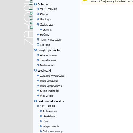
zawartość tej strony i możesz je u
O Tatrach
TPN i TANAP
Klimat
Geologia
Zwierzęta
Gatunki
Rośliny
Tatry w liczbach
Historia
Encyklopedia Tatr
Alfabetycznie
Tematycznie
Multimedia
Wycieczki
Zaplanuj wycieczkę
Miejsce startu
Miejsce docelowe
Skala trudności
Wszystkie
Jaskinie tatrzańskie
SKTJ PTTK
Aktualności
Działalność
Kurs
Wspomnienia
Polecane strony