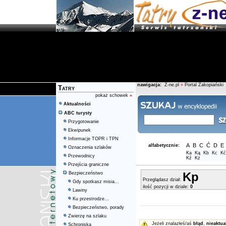
nawigacja:
Z-ne.pl
»
Portal Zakopiański
Tatry
pokaż schowek
»
Aktualności
ABC turysty
Przygotowanie
Ekwipunek
Informacje TOPR i TPN
A
B
C
Ć
D
E
alfabetycznie:
Oznaczenia szlaków
Ka
Ką
Kb
Kc
Kć
Przewodnicy
Kź
Kż
Przejścia graniczne
Kp
Bezpieczeństwo
Przeglądasz dział:
Gdy spotkasz misia...
ilość pozycji w dziale:
0
Lawiny
Ku przestrodze...
Bezpieczeństwo, porady
Zwierzę na szlaku
Jeżeli znalazłeś/aś
błąd
,
nieaktua
Schroniska