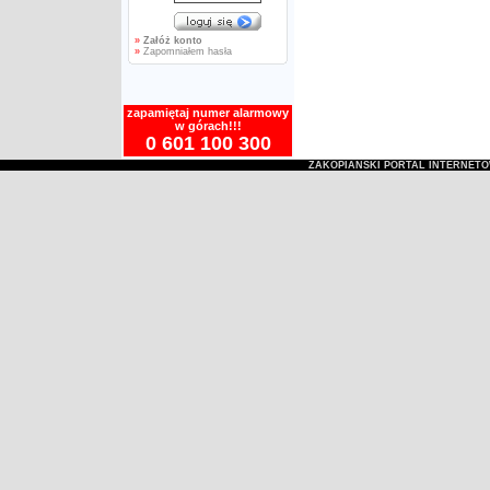
»
Załóż konto
»
Zapomniałem hasła
zapamiętaj numer alarmowy
w górach!!!
0 601 100 300
ZAKOPIAŃSKI PORTAL INTERNET