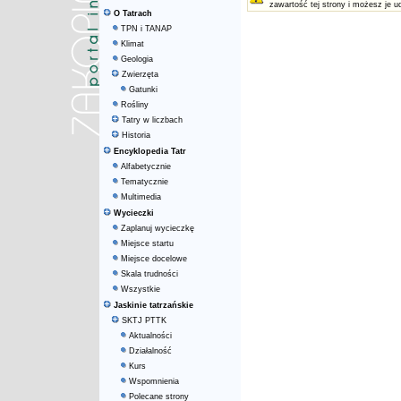
zawartość tej strony i możesz je u
O Tatrach
TPN i TANAP
Klimat
Geologia
Zwierzęta
Gatunki
Rośliny
Tatry w liczbach
Historia
Encyklopedia Tatr
Alfabetycznie
Tematycznie
Multimedia
Wycieczki
Zaplanuj wycieczkę
Miejsce startu
Miejsce docelowe
Skala trudności
Wszystkie
Jaskinie tatrzańskie
SKTJ PTTK
Aktualności
Działalność
Kurs
Wspomnienia
Polecane strony