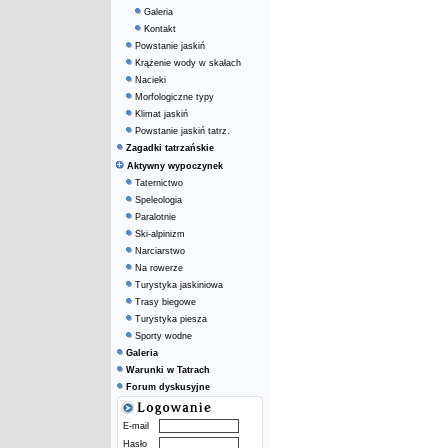
Galeria
Kontakt
Powstanie jaskiń
Krążenie wody w skałach
Nacieki
Morfologiczne typy
Klimat jaskiń
Powstanie jaskiń tatrz.
Zagadki tatrzańskie
Aktywny wypoczynek
Taternictwo
Speleologia
Paralotnie
Ski-alpinizm
Narciarstwo
Na rowerze
Turystyka jaskiniowa
Trasy biegowe
Turystyka piesza
Sporty wodne
Galeria
Warunki w Tatrach
Forum dyskusyjne
E-mail
Hasło