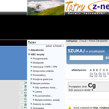
nawigacja:
Z-ne.pl
»
Portal Zakopiański
Tatry
pokaż schowek
»
Aktualności
ABC turysty
Przygotowanie
Ekwipunek
Informacje TOPR i TPN
A
B
C
Ć
D
E
alfabetycznie:
Oznaczenia szlaków
Ca
Cą
Cb
Cc
C
Przewodnicy
Cw
Cz
Cź
Cż
Przejścia graniczne
Cg
Bezpieczeństwo
Przeglądasz dział:
Gdy spotkasz misia...
ilość pozycji w dziale:
0
Lawiny
Ku przestrodze...
Bezpieczeństwo, porady
Zwierzę na szlaku
Jeżeli znalazłeś/aś
błąd
,
nieaktua
Schroniska