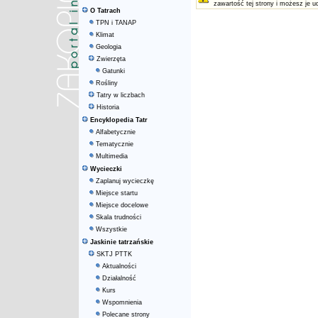
zawartość tej strony i możesz je u
O Tatrach
TPN i TANAP
Klimat
Geologia
Zwierzęta
Gatunki
Rośliny
Tatry w liczbach
Historia
Encyklopedia Tatr
Alfabetycznie
Tematycznie
Multimedia
Wycieczki
Zaplanuj wycieczkę
Miejsce startu
Miejsce docelowe
Skala trudności
Wszystkie
Jaskinie tatrzańskie
SKTJ PTTK
Aktualności
Działalność
Kurs
Wspomnienia
Polecane strony