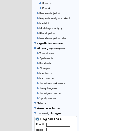
Galeria
Kontakt
Powstanie jaskiń
Krążenie wody w skałach
Nacieki
Morfologiczne typy
Klimat jaskiń
Powstanie jaskiń tatrz.
Zagadki tatrzańskie
Aktywny wypoczynek
Taternictwo
Speleologia
Paralotnie
Ski-alpinizm
Narciarstwo
Na rowerze
Turystyka jaskiniowa
Trasy biegowe
Turystyka piesza
Sporty wodne
Galeria
Warunki w Tatrach
Forum dyskusyjne
E-mail
Hasło