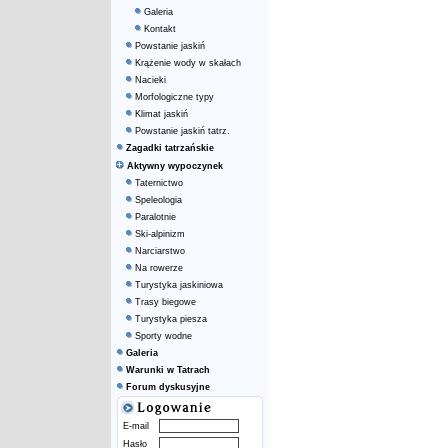
Galeria
Kontakt
Powstanie jaskiń
Krążenie wody w skałach
Nacieki
Morfologiczne typy
Klimat jaskiń
Powstanie jaskiń tatrz.
Zagadki tatrzańskie
Aktywny wypoczynek
Taternictwo
Speleologia
Paralotnie
Ski-alpinizm
Narciarstwo
Na rowerze
Turystyka jaskiniowa
Trasy biegowe
Turystyka piesza
Sporty wodne
Galeria
Warunki w Tatrach
Forum dyskusyjne
E-mail
Hasło