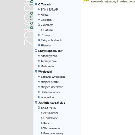
zawartość tej strony i możesz je u
O Tatrach
TPN i TANAP
Klimat
Geologia
Zwierzęta
Gatunki
Rośliny
Tatry w liczbach
Historia
Encyklopedia Tatr
Alfabetycznie
Tematycznie
Multimedia
Wycieczki
Zaplanuj wycieczkę
Miejsce startu
Miejsce docelowe
Skala trudności
Wszystkie
Jaskinie tatrzańskie
SKTJ PTTK
Aktualności
Działalność
Kurs
Wspomnienia
Polecane strony