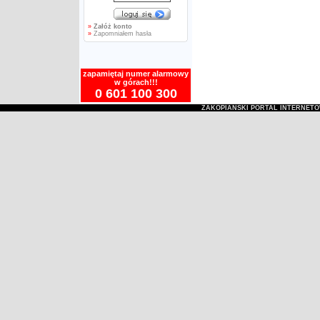
»
Załóż konto
»
Zapomniałem hasła
zapamiętaj numer alarmowy
w górach!!!
0 601 100 300
ZAKOPIAŃSKI PORTAL INTERNET