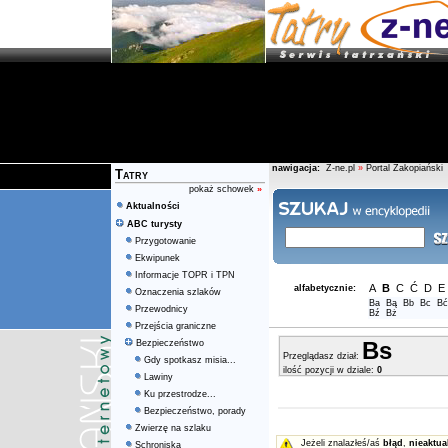
nawigacja:
Z-ne.pl
»
Portal Zakopiański
Tatry
pokaż schowek
»
Aktualności
ABC turysty
Przygotowanie
Ekwipunek
Informacje TOPR i TPN
A
B
C
Ć
D
E
alfabetycznie:
Oznaczenia szlaków
Ba
Bą
Bb
Bc
Bć
Przewodnicy
Bź
Bż
Przejścia graniczne
Bs
Bezpieczeństwo
Przeglądasz dział:
Gdy spotkasz misia...
ilość pozycji w dziale:
0
Lawiny
Ku przestrodze...
Bezpieczeństwo, porady
Zwierzę na szlaku
Jeżeli znalazłeś/aś
błąd
,
nieaktua
Schroniska