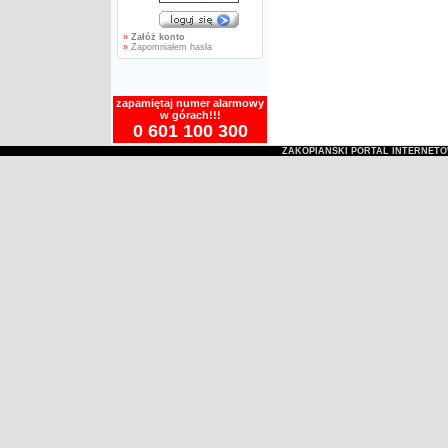
»
Załóż konto
»
Zapomniałem hasła
zapamiętaj numer alarmowy
w górach!!!
0 601 100 300
ZAKOPIAŃSKI PORTAL INTERNET