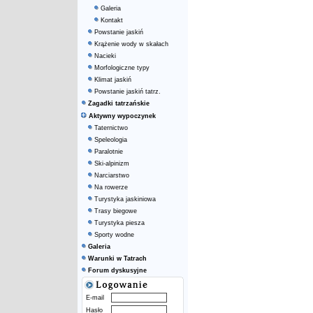
Galeria
Kontakt
Powstanie jaskiń
Krążenie wody w skałach
Nacieki
Morfologiczne typy
Klimat jaskiń
Powstanie jaskiń tatrz.
Zagadki tatrzańskie
Aktywny wypoczynek
Taternictwo
Speleologia
Paralotnie
Ski-alpinizm
Narciarstwo
Na rowerze
Turystyka jaskiniowa
Trasy biegowe
Turystyka piesza
Sporty wodne
Galeria
Warunki w Tatrach
Forum dyskusyjne
E-mail
Hasło