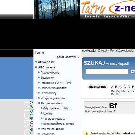
nawigacja:
Z-ne.pl
»
Portal Zakopiański
Tatry
pokaż schowek
»
Aktualności
ABC turysty
Przygotowanie
Ekwipunek
Informacje TOPR i TPN
A
B
C
Ć
D
E
alfabetycznie:
Oznaczenia szlaków
Ba
Bą
Bb
Bc
Bć
Przewodnicy
Bź
Bż
Przejścia graniczne
Bf
Bezpieczeństwo
Przeglądasz dział:
Gdy spotkasz misia...
ilość pozycji w dziale:
0
Lawiny
Ku przestrodze...
Bezpieczeństwo, porady
Zwierzę na szlaku
Jeżeli znalazłeś/aś
błąd
,
nieaktua
Schroniska