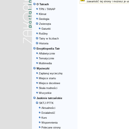
zawartość tej strony i możesz je u
O Tatrach
TPN i TANAP
Klimat
Geologia
Zwierzęta
Gatunki
Rośliny
Tatry w liczbach
Historia
Encyklopedia Tatr
Alfabetycznie
Tematycznie
Multimedia
Wycieczki
Zaplanuj wycieczkę
Miejsce startu
Miejsce docelowe
Skala trudności
Wszystkie
Jaskinie tatrzańskie
SKTJ PTTK
Aktualności
Działalność
Kurs
Wspomnienia
Polecane strony