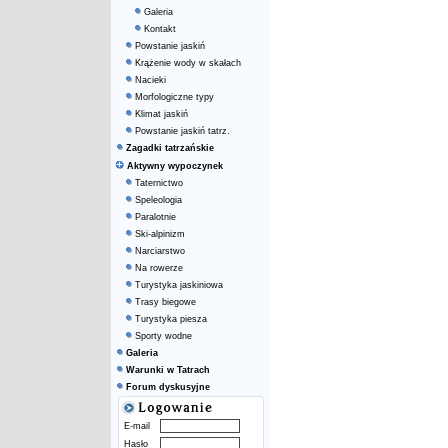
Galeria
Kontakt
Powstanie jaskiń
Krążenie wody w skałach
Nacieki
Morfologiczne typy
Klimat jaskiń
Powstanie jaskiń tatrz.
Zagadki tatrzańskie
Aktywny wypoczynek
Taternictwo
Speleologia
Paralotnie
Ski-alpinizm
Narciarstwo
Na rowerze
Turystyka jaskiniowa
Trasy biegowe
Turystyka piesza
Sporty wodne
Galeria
Warunki w Tatrach
Forum dyskusyjne
E-mail
Hasło