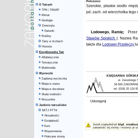
Położenie:
O Tatrach
Szerokie, płaskie siodło mię
TPN i TANAP
pd.-zach. od wierzchołka tego 
Klimat
Geologia
Zwierzęta
Gatunki
Lodowego, Ramię;
Przez 
Rośliny
Stawów Spiskich
). Nazwa Ra
Tatry w liczbach
także dla
Lodowej Przełęczy
l
Historia
Encyklopedia Tatr
Alfabetycznie
Tematycznie
Multimedia
Wycieczki
KSIĘGARNIA GÓRSK
Zaplanuj wycieczkę
ul. Zaruskiego 
Miejsce startu
34-500 ZAKOPAN
tel. (018) 20 124 8
Miejsce docelowe
Skala trudności
Wszystkie
Udostępnij
Jaskinie tatrzańskie
SKTJ PTTK
Aktualności
Działalność
Jeżeli znalazłeś/aś
błąd
,
nieaktua
Kurs
zawartość tej strony i możesz je u
Wspomnienia
Polecane strony