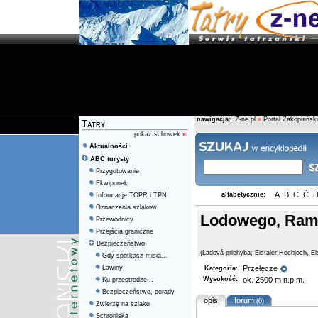
nawigacja:
Z-ne.pl
»
Portal Zakopiański
Tatry
pokaż schowek
»
Aktualności
ABC turysty
Przygotowanie
Ekwipunek
A
B
C
Ć
alfabetycznie:
Informacje TOPR i TPN
Oznaczenia szlaków
Lodowego, Ram
Przewodnicy
Przejścia graniczne
Bezpieczeństwo
(Ladová priehyba; Eistaler Hochjoch, Ei
Gdy spotkasz misia...
Lawiny
Przełęcze
Kategoria:
Wysokość:
ok. 2500 m n.p.m.
Ku przestrodze...
Bezpieczeństwo, porady
opis
forum
(0)
Zwierzę na szlaku
Schroniska