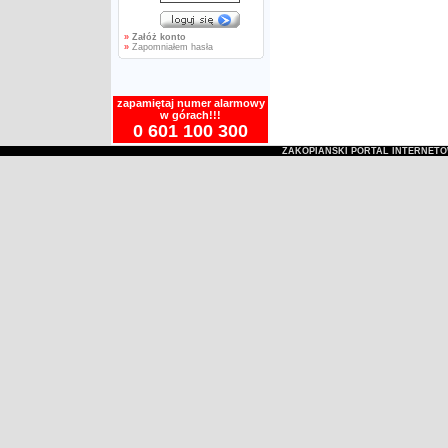
»
Załóż konto
»
Zapomniałem hasła
zapamiętaj numer alarmowy
w górach!!!
0 601 100 300
ZAKOPIAŃSKI PORTAL INTERNET