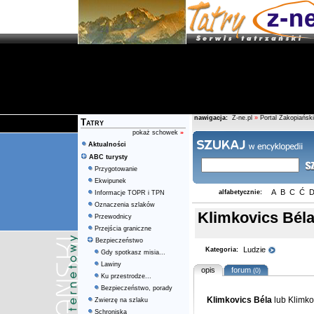
nawigacja:
Z-ne.pl
»
Portal Zakopiański
Tatry
pokaż schowek
»
Aktualności
ABC turysty
Przygotowanie
Ekwipunek
A
B
C
Ć
alfabetycznie:
Informacje TOPR i TPN
Oznaczenia szlaków
Klimkovics Bél
Przewodnicy
Przejścia graniczne
Bezpieczeństwo
Ludzie
Kategoria:
Gdy spotkasz misia...
Lawiny
opis
forum
(0)
Ku przestrodze...
Bezpieczeństwo, porady
Klimkovics Béla
lub Klimko
Zwierzę na szlaku
Schroniska