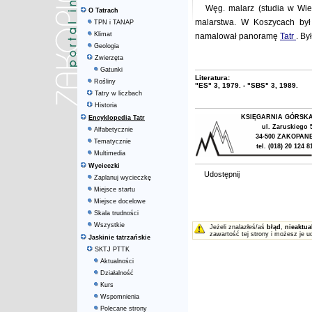
Węg. malarz (studia w Wi
O Tatrach
malarstwa. W Koszycach był
TPN i TANAP
Klimat
namalował panoramę
Tatr
. By
Geologia
Zwierzęta
Gatunki
Literatura:
Rośliny
"ES" 3, 1979. - "SBS" 3, 1989.
Tatry w liczbach
Historia
KSIĘGARNIA GÓRSK
Encyklopedia Tatr
ul. Zaruskiego 
Alfabetycznie
34-500 ZAKOPAN
Tematycznie
tel. (018) 20 124 8
Multimedia
Wycieczki
Udostępnij
Zaplanuj wycieczkę
Miejsce startu
Miejsce docelowe
Skala trudności
Wszystkie
Jeżeli znalazłeś/aś
błąd
,
nieaktua
zawartość tej strony i możesz je u
Jaskinie tatrzańskie
SKTJ PTTK
Aktualności
Działalność
Kurs
Wspomnienia
Polecane strony