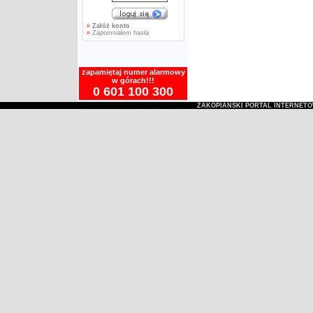
»
Załóż konto
»
Zapomniałem hasła
zapamiętaj numer alarmowy
w górach!!!
0 601 100 300
ZAKOPIAŃSKI PORTAL INTERNET