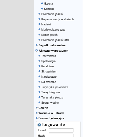
Galeria
Kontakt
Powstanie jaskiń
Krążenie wody w skałach
Nacieki
Morfologiczne typy
Klimat jaskiń
Powstanie jaskiń tatrz.
Zagadki tatrzańskie
Aktywny wypoczynek
Taternictwo
Speleologia
Paralotnie
Ski-alpinizm
Narciarstwo
Na rowerze
Turystyka jaskiniowa
Trasy biegowe
Turystyka piesza
Sporty wodne
Galeria
Warunki w Tatrach
Forum dyskusyjne
E-mail
Hasło