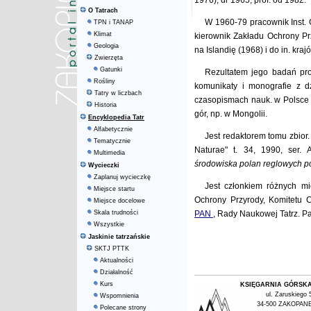
1976), dr 1965, prof. od 1982.
O Tatrach
W 1960-79 pracownik Inst. 
TPN i TANAP
Klimat
kierownik Zakładu Ochrony P
Geologia
na Islandię (1968) i do in. kra
Zwierzęta
Gatunki
Rezultatem jego badań pro
Rośliny
komunikaty i monografie z dzi
Tatry w liczbach
czasopismach nauk. w Polsce i 
Historia
gór, np. w Mongolii.
Encyklopedia Tatr
Alfabetycznie
Jest redaktorem tomu zbior
Tematycznie
Naturae" t. 34, 1990, ser.
Multimedia
środowiska polan reglowych po
Wycieczki
Zaplanuj wycieczkę
Jest członkiem różnych mi
Miejsce startu
Ochrony Przyrody, Komitetu 
Miejsce docelowe
Skala trudności
PAN
, Rady Naukowej Tatrz. P
Wszystkie
Jaskinie tatrzańskie
SKTJ PTTK
Aktualności
Działalność
Kurs
KSIĘGARNIA GÓRSK
ul. Zaruskiego 
Wspomnienia
34-500 ZAKOPAN
Polecane strony