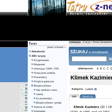
nawigacja:
Z-ne.pl
»
Portal Zakopiański
Tatry
pokaż schowek
»
Aktualności
ABC turysty
Przygotowanie
Ekwipunek
A
B
C
Ć
alfabetycznie:
Informacje TOPR i TPN
Oznaczenia szlaków
Klimek Kazimie
Przewodnicy
Przejścia graniczne
Bezpieczeństwo
Ludzie
Kategoria:
Gdy spotkasz misia...
Lawiny
opis
forum
(0)
Ku przestrodze...
Bezpieczeństwo, porady
Klimek Kazimierz
(30 I 19
Zwierzę na szlaku
Schroniska