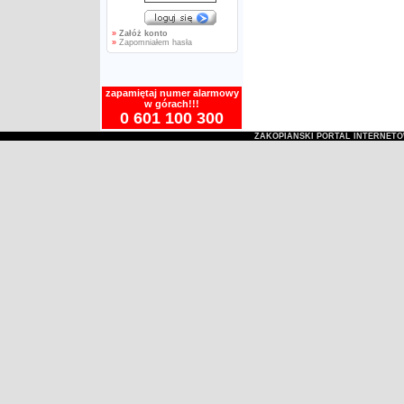
»
Załóż konto
»
Zapomniałem hasła
zapamiętaj numer alarmowy
w górach!!!
0 601 100 300
ZAKOPIAŃSKI PORTAL INTERNET