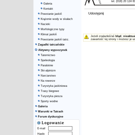
tel. (018) 20 124 8
Galeria
Kontakt
Udostępnij
Powstanie jaskiń
Krążenie wody w skałach
Nacieki
Morfologiczne typy
Klimat jaskiń
Jeżeli znalazłeś/aś
błąd
,
nieaktua
zawartość tej strony i możesz je u
Powstanie jaskiń tatrz.
Zagadki tatrzańskie
Aktywny wypoczynek
Taternictwo
Speleologia
Paralotnie
Ski-alpinizm
Narciarstwo
Na rowerze
Turystyka jaskiniowa
Trasy biegowe
Turystyka piesza
Sporty wodne
Galeria
Warunki w Tatrach
Forum dyskusyjne
E-mail
Hasło