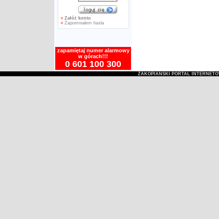
»
Załóż konto
»
Zapomniałem hasła
zapamiętaj numer alarmowy
w górach!!!
0 601 100 300
ZAKOPIAŃSKI PORTAL INTERNET