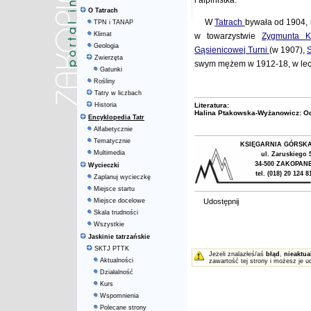
i alpinistka.
O Tatrach
W
Tatrach
bywała od 1904, u
TPN i TANAP
Klimat
w towarzystwie
Zygmunta K
Geologia
Gąsienicowej Turni
(w 1907),
S
Zwierzęta
swym mężem w 1912-18, w lecie
Gatunki
Rośliny
Tatry w liczbach
Historia
Literatura:
Halina Ptakowska-Wyżanowicz: Od 
Encyklopedia Tatr
Alfabetycznie
Tematycznie
KSIĘGARNIA GÓRSK
Multimedia
ul. Zaruskiego 
34-500 ZAKOPAN
Wycieczki
tel. (018) 20 124 8
Zaplanuj wycieczkę
Miejsce startu
Miejsce docelowe
Udostępnij
Skala trudności
Wszystkie
Jaskinie tatrzańskie
SKTJ PTTK
Jeżeli znalazłeś/aś
błąd
,
nieaktua
Aktualności
zawartość tej strony i możesz je u
Działalność
Kurs
Wspomnienia
Polecane strony