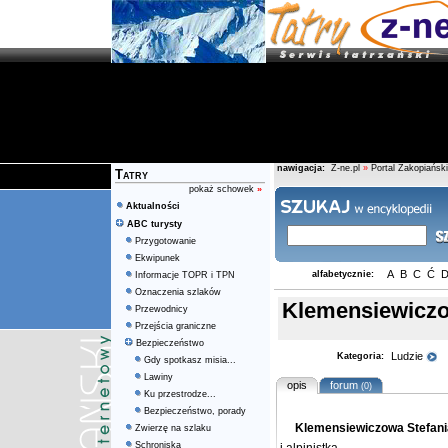
nawigacja:
Z-ne.pl
»
Portal Zakopiański
Tatry
pokaż schowek
»
Aktualności
ABC turysty
Przygotowanie
Ekwipunek
A
B
C
Ć
alfabetycznie:
Informacje TOPR i TPN
Oznaczenia szlaków
Klemensiewiczo
Przewodnicy
Przejścia graniczne
Bezpieczeństwo
Ludzie
Kategoria:
Gdy spotkasz misia...
Lawiny
opis
forum
(0)
Ku przestrodze...
Bezpieczeństwo, porady
Klemensiewiczowa Stefani
Zwierzę na szlaku
Schroniska