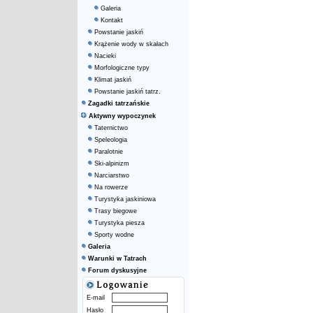
Galeria
Kontakt
Powstanie jaskiń
Krążenie wody w skałach
Nacieki
Morfologiczne typy
Klimat jaskiń
Powstanie jaskiń tatrz.
Zagadki tatrzańskie
Aktywny wypoczynek
Taternictwo
Speleologia
Paralotnie
Ski-alpinizm
Narciarstwo
Na rowerze
Turystyka jaskiniowa
Trasy biegowe
Turystyka piesza
Sporty wodne
Galeria
Warunki w Tatrach
Forum dyskusyjne
E-mail
Hasło