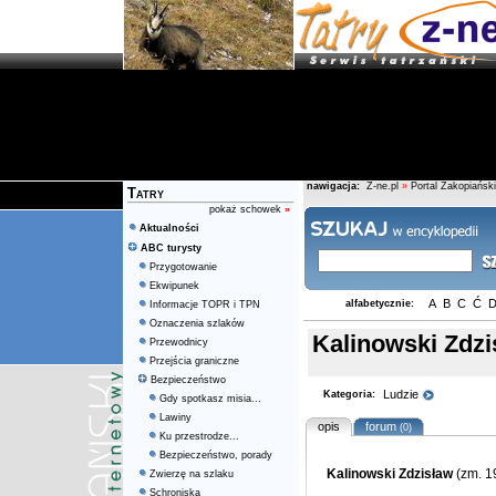
nawigacja:
Z-ne.pl
»
Portal Zakopiański
Tatry
pokaż schowek
»
Aktualności
ABC turysty
Przygotowanie
Ekwipunek
A
B
C
Ć
alfabetycznie:
Informacje TOPR i TPN
Oznaczenia szlaków
Kalinowski Zdzi
Przewodnicy
Przejścia graniczne
Bezpieczeństwo
Ludzie
Kategoria:
Gdy spotkasz misia...
Lawiny
opis
forum
(0)
Ku przestrodze...
Bezpieczeństwo, porady
Kalinowski Zdzisław
(zm. 1
Zwierzę na szlaku
Schroniska