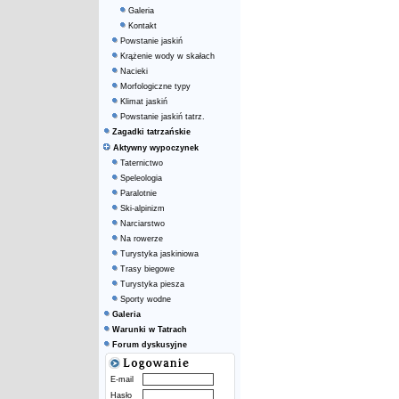
Galeria
Kontakt
Powstanie jaskiń
Krążenie wody w skałach
Nacieki
Morfologiczne typy
Klimat jaskiń
Powstanie jaskiń tatrz.
Zagadki tatrzańskie
Aktywny wypoczynek
Taternictwo
Speleologia
Paralotnie
Ski-alpinizm
Narciarstwo
Na rowerze
Turystyka jaskiniowa
Trasy biegowe
Turystyka piesza
Sporty wodne
Galeria
Warunki w Tatrach
Forum dyskusyjne
E-mail
Hasło