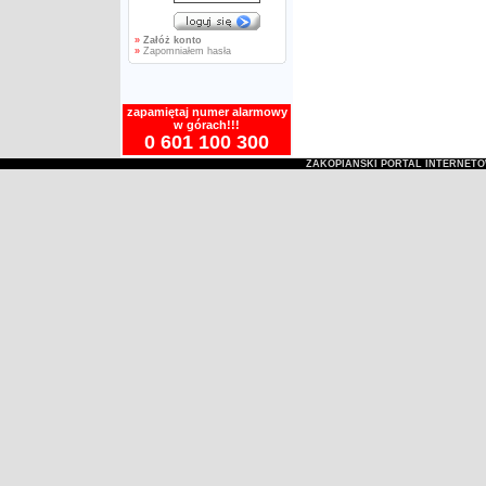
»
Załóż konto
»
Zapomniałem hasła
zapamiętaj numer alarmowy
w górach!!!
0 601 100 300
ZAKOPIAŃSKI PORTAL INTERNET