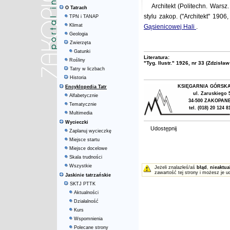
Architekt (Politechn. Wars
O Tatrach
stylu zakop. ("Architekt" 190
TPN i TANAP
Klimat
Gąsienicowej Hali
.
Geologia
Zwierzęta
Gatunki
Literatura:
Rośliny
"Tyg. Ilustr." 1926, nr 33 (Zdzisła
Tatry w liczbach
Historia
KSIĘGARNIA GÓRSK
Encyklopedia Tatr
ul. Zaruskiego 
Alfabetycznie
34-500 ZAKOPAN
Tematycznie
tel. (018) 20 124 8
Multimedia
Wycieczki
Udostępnij
Zaplanuj wycieczkę
Miejsce startu
Miejsce docelowe
Skala trudności
Wszystkie
Jeżeli znalazłeś/aś
błąd
,
nieaktua
zawartość tej strony i możesz je u
Jaskinie tatrzańskie
SKTJ PTTK
Aktualności
Działalność
Kurs
Wspomnienia
Polecane strony