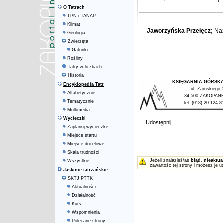
O Tatrach
TPN i TANAP
Klimat
Jaworzyńska Przełęcz;
Na
Geologia
Zwierzęta
Gatunki
Rośliny
Tatry w liczbach
Historia
KSIĘGARNIA GÓRSK
Encyklopedia Tatr
ul. Zaruskiego 
Alfabetycznie
34-500 ZAKOPAN
Tematycznie
tel. (018) 20 124 8
Multimedia
Wycieczki
Udostępnij
Zaplanuj wycieczkę
Miejsce startu
Miejsce docelowe
Skala trudności
Jeżeli znalazłeś/aś
błąd
,
nieaktua
Wszystkie
zawartość tej strony i możesz je u
Jaskinie tatrzańskie
SKTJ PTTK
Aktualności
Działalność
Kurs
Wspomnienia
Polecane strony