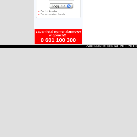
»
Załóż konto
»
Zapomniałem hasła
zapamiętaj numer alarmowy
w górach!!!
0 601 100 300
ZAKOPIAŃSKI PORTAL INTERNET