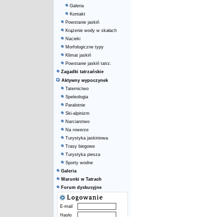
Galeria
Kontakt
Powstanie jaskiń
Krążenie wody w skałach
Nacieki
Morfologiczne typy
Klimat jaskiń
Powstanie jaskiń tatrz.
Zagadki tatrzańskie
Aktywny wypoczynek
Taternictwo
Speleologia
Paralotnie
Ski-alpinizm
Narciarstwo
Na rowerze
Turystyka jaskiniowa
Trasy biegowe
Turystyka piesza
Sporty wodne
Galeria
Warunki w Tatrach
Forum dyskusyjne
E-mail
Hasło