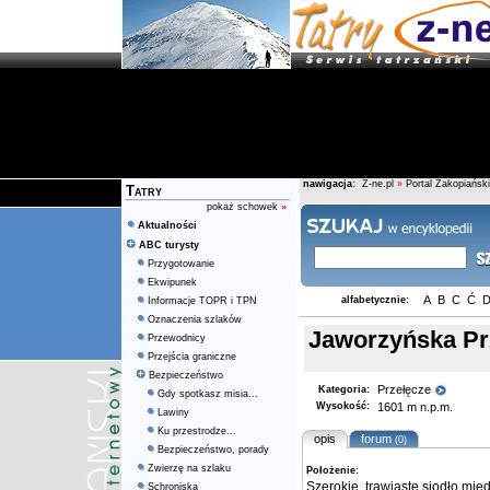
nawigacja:
Z-ne.pl
»
Portal Zakopiański
Tatry
pokaż schowek
»
Aktualności
ABC turysty
Przygotowanie
Ekwipunek
A
B
C
Ć
alfabetycznie:
Informacje TOPR i TPN
Oznaczenia szlaków
Jaworzyńska Pr
Przewodnicy
Przejścia graniczne
Bezpieczeństwo
Przełęcze
Kategoria:
Gdy spotkasz misia...
Wysokość:
1601 m n.p.m.
Lawiny
Ku przestrodze...
opis
forum
(0)
Bezpieczeństwo, porady
Zwierzę na szlaku
Położenie:
Szerokie, trawiaste
siodło
mię
Schroniska