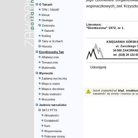
jego członkowie zorganizowali
O Tatrach
wspinaczkowych, zwł. Krzysztof
TPN i TANAP
Klimat
Geologia
Literatura:
Zwierzęta
"Direttissima" 1972, nr 1.
Gatunki
Rośliny
Tatry w liczbach
KSIĘGARNIA GÓRSK
ul. Zaruskiego 
Historia
34-500 ZAKOPAN
Encyklopedia Tatr
tel. (018) 20 124 8
Alfabetycznie
Tematycznie
Udostępnij
Multimedia
Wycieczki
Zaplanuj wycieczkę
Miejsce startu
Miejsce docelowe
Jeżeli znalazłeś/aś
błąd
,
nieaktua
zawartość tej strony i możesz je u
Skala trudności
Wszystkie
Jaskinie tatrzańskie
SKTJ PTTK
Aktualności
Działalność
Kurs
Wspomnienia
Polecane strony