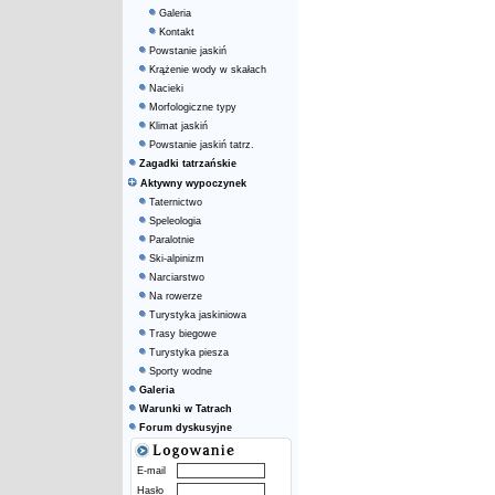
Galeria
Kontakt
Powstanie jaskiń
Krążenie wody w skałach
Nacieki
Morfologiczne typy
Klimat jaskiń
Powstanie jaskiń tatrz.
Zagadki tatrzańskie
Aktywny wypoczynek
Taternictwo
Speleologia
Paralotnie
Ski-alpinizm
Narciarstwo
Na rowerze
Turystyka jaskiniowa
Trasy biegowe
Turystyka piesza
Sporty wodne
Galeria
Warunki w Tatrach
Forum dyskusyjne
E-mail
Hasło