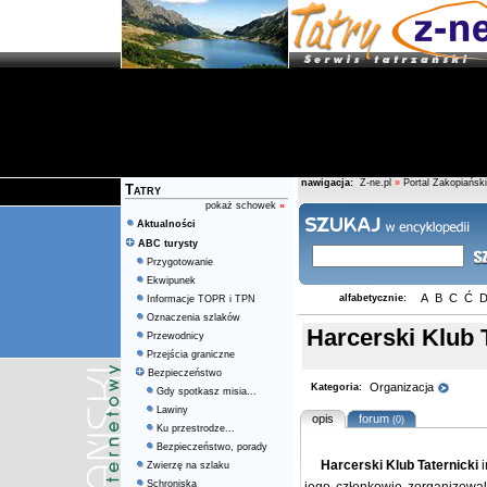
nawigacja:
Z-ne.pl
»
Portal Zakopiański
Tatry
pokaż schowek
»
Aktualności
ABC turysty
Przygotowanie
Ekwipunek
A
B
C
Ć
alfabetycznie:
Informacje TOPR i TPN
Oznaczenia szlaków
Harcerski Klub 
Przewodnicy
Przejścia graniczne
Bezpieczeństwo
Organizacja
Kategoria:
Gdy spotkasz misia...
Lawiny
opis
forum
(0)
Ku przestrodze...
Bezpieczeństwo, porady
Harcerski Klub Taternicki
i
Zwierzę na szlaku
Schroniska