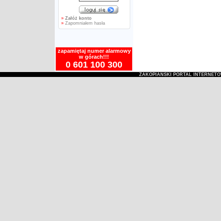
»
Załóż konto
»
Zapomniałem hasła
zapamiętaj numer alarmowy
w górach!!!
0 601 100 300
ZAKOPIAŃSKI PORTAL INTERNET