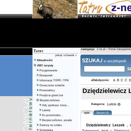
nawigacja:
Z-ne.pl
»
Portal Zakopiański
Tatry
pokaż schowek
»
Aktualności
ABC turysty
Przygotowanie
Ekwipunek
A
B
C
Ć
alfabetycznie:
Informacje TOPR i TPN
Oznaczenia szlaków
Dziędzielewicz 
Przewodnicy
Przejścia graniczne
Bezpieczeństwo
Ludzie
Kategoria:
Gdy spotkasz misia...
Lawiny
opis
forum
(0)
Ku przestrodze...
Bezpieczeństwo, porady
Dziędzielewicz Leszek
, o
Zwierzę na szlaku
Schroniska