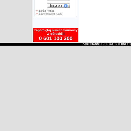
»
Załóż konto
»
Zapomniałem hasła
zapamiętaj numer alarmowy
w górach!!!
0 601 100 300
ZAKOPIAŃSKI PORTAL INTERNET