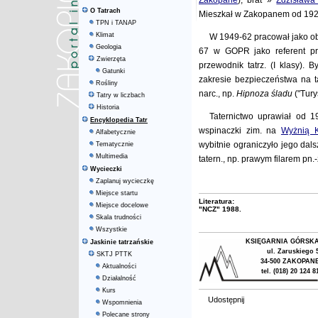
Zakopane
), brat »
Zdzisława
O Tatrach
Mieszkał w Zakopanem od 192
TPN i TANAP
Klimat
W 1949-62 pracował jako o
Geologia
67 w GOPR jako referent pro
Zwierzęta
przewodnik tatrz. (I klasy).
Gatunki
zakresie bezpieczeństwa na ta
Rośliny
narc., np.
Hipnoza śladu
("Tury
Tatry w liczbach
Historia
Taternictwo uprawiał od 
Encyklopedia Tatr
wspinaczki zim. na
Wyżnią K
Alfabetycznie
wybitnie ograniczyło jego da
Tematycznie
Multimedia
tatern., np. prawym filarem pn.
Wycieczki
Zaplanuj wycieczkę
Miejsce startu
Literatura:
Miejsce docelowe
"NCZ" 1988.
Skala trudności
Wszystkie
KSIĘGARNIA GÓRSK
Jaskinie tatrzańskie
ul. Zaruskiego 
SKTJ PTTK
34-500 ZAKOPAN
Aktualności
tel. (018) 20 124 8
Działalność
Kurs
Udostępnij
Wspomnienia
Polecane strony