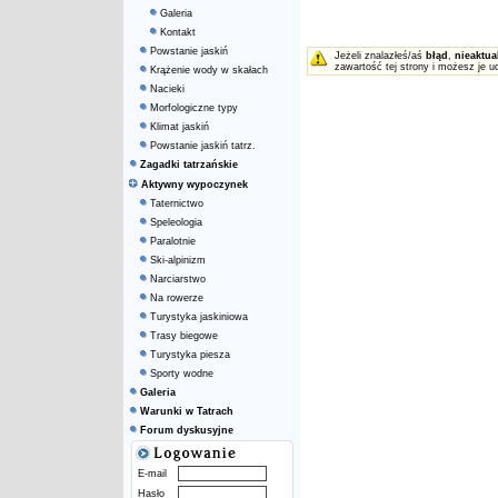
Galeria
Kontakt
Powstanie jaskiń
Jeżeli znalazłeś/aś
błąd
,
nieaktua
zawartość tej strony i możesz je u
Krążenie wody w skałach
Nacieki
Morfologiczne typy
Klimat jaskiń
Powstanie jaskiń tatrz.
Zagadki tatrzańskie
Aktywny wypoczynek
Taternictwo
Speleologia
Paralotnie
Ski-alpinizm
Narciarstwo
Na rowerze
Turystyka jaskiniowa
Trasy biegowe
Turystyka piesza
Sporty wodne
Galeria
Warunki w Tatrach
Forum dyskusyjne
E-mail
Hasło