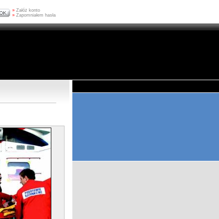
»
Załóż konto
»
Zapomniałem hasła