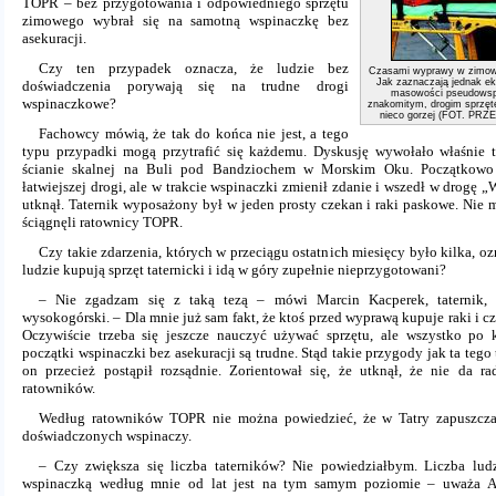
TOPR – bez przygotowania i odpowiedniego sprzętu
zimowego wybrał się na samotną wspinaczkę bez
asekuracji.
Czy ten przypadek oznacza, że ludzie bez
Czasami wyprawy w zimowe 
Jak zaznaczają jednak ek
doświadczenia porywają się na trudne drogi
masowości pseudowspi
wspinaczkowe?
znakomitym, drogim sprzęte
nieco gorzej (FOT. P
Fachowcy mówią, że tak do końca nie jest, a tego
typu przypadki mogą przytrafić się każdemu. Dyskusję wywołało właśnie t
ścianie skalnej na Buli pod Bandziochem w Morskim Oku. Początkowo 
łatwiejszej drogi, ale w trakcie wspinaczki zmienił zdanie i wszedł w drogę 
utknął. Taternik wyposażony był w jeden prosty czekan i raki paskowe. Nie 
ściągnęli ratownicy TOPR.
Czy takie zdarzenia, których w przeciągu ostatnich miesięcy było kilka, o
ludzie kupują sprzęt taternicki i idą w góry zupełnie nieprzygotowani?
– Nie zgadzam się z taką tezą – mówi Marcin Kacperek, taternik, a
wysokogórski. – Dla mnie już sam fakt, że ktoś przed wyprawą kupuje raki i 
Oczywiście trzeba się jeszcze nauczyć używać sprzętu, ale wszystko po 
początki wspinaczki bez asekuracji są trudne. Stąd takie przygody jak ta tego
on przecież postąpił rozsądnie. Zorientował się, że utknął, że nie da r
ratowników.
Według ratowników TOPR nie można powiedzieć, że w Tatry zapuszcza 
doświadczonych wspinaczy.
– Czy zwiększa się liczba taterników? Nie powiedziałbym. Liczba ludz
wspinaczką według mnie od lat jest na tym samym poziomie – uważa A