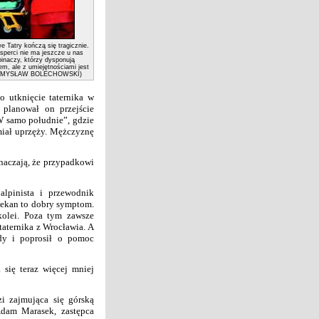
Tatry kończą się tragicznie.
sperci nie ma jeszcze u nas
naczy, którzy dysponują
m, ale z umiejętnościami jest
RZEMYSŁAW BOLECHOWSKI)
o utknięcie taternika w
planował on przejście
„W samo południe”, gdzie
miał uprzęży. Mężczyznę
znaczają, że przypadkowi
lpinista i przewodnik
czekan to dobry symptom.
kolei. Poza tym zawsze
 taternika z Wrocławia. A
ady i poprosił o pomoc
się teraz więcej mniej
i zajmująca się górską
dam Marasek, zastępca