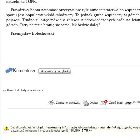
naczelnika TOPR.
Prawdziwy boom natomiast przeżywa nie tyle samo taternictwo co wspinacz
sportu jest popularny wśród młodzieży. Ta jednak grupa wspinaczy w górach 
pojawia. Trudno tu więc mówić o zalewie niedoświadczonych osób na ści
górach. Tatry na razie bronią się same. Jak będzie dalej?
Przemysław Bolechowski
««
Powrót do listy wiadomości
8768
Zapisz w schowku
Drukuj
Zgłoś błąd
Jeżeli znalazłeś/aś
błąd
,
nieaktualną informację
lub
posiadasz materiały
(teksty, zdjęcia, nagra
zawartość tej strony i możesz je udostępnić -
KLIKNIJ TU »»