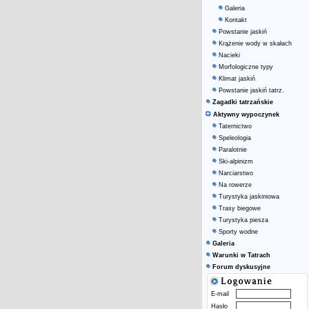
Galeria
Kontakt
Powstanie jaskiń
Krążenie wody w skałach
Nacieki
Morfologiczne typy
Klimat jaskiń
Powstanie jaskiń tatrz.
Zagadki tatrzańskie
Aktywny wypoczynek
Taternictwo
Speleologia
Paralotnie
Ski-alpinizm
Narciarstwo
Na rowerze
Turystyka jaskiniowa
Trasy biegowe
Turystyka piesza
Sporty wodne
Galeria
Warunki w Tatrach
Forum dyskusyjne
E-mail
Hasło