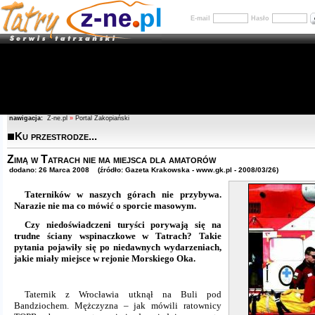
E-mail
Hasło
nawigacja:
Z-ne.pl
»
Portal Zakopiański
Ku przestrodze...
Zimą w Tatrach nie ma miejsca dla amatorów
dodano: 26 Marca 2008 (źródło: Gazeta Krakowska - www.gk.pl - 2008/03/26)
Taterników w naszych górach nie przybywa.
Narazie nie ma co mówić o sporcie masowym.
Czy niedoświadczeni turyści porywają się na
trudne ściany wspinaczkowe w Tatrach? Takie
pytania pojawiły się po niedawnych wydarzeniach,
jakie miały miejsce w rejonie Morskiego Oka.
Taternik z Wrocławia utknął na Buli pod
Bandziochem. Mężczyzna – jak mówili ratownicy