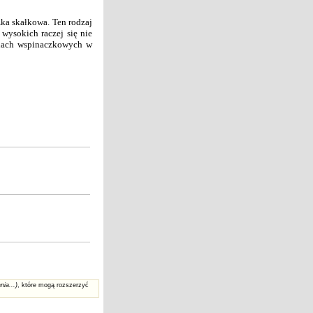
ka skałkowa. Ten rodzaj
wysokich raczej się nie
anach wspinaczkowych w
nia...)
, które mogą rozszerzyć