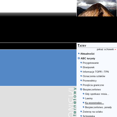
Tatry
pokaż schowek
»
Aktualności
ABC turysty
Przygotowanie
Ekwipunek
Informacje TOPR i TPN
Oznaczenia szlaków
Przewodnicy
Przejścia graniczne
Bezpieczeństwo
Gdy spotkasz misia...
Lawiny
Ku przestrodze...
Bezpieczeństwo, porady
Zwierzę na szlaku
Schroniska