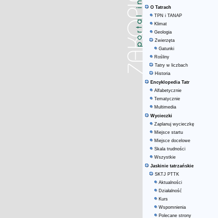
O Tatrach
TPN i TANAP
Klimat
Geologia
Zwierzęta
Gatunki
Rośliny
Tatry w liczbach
Historia
Encyklopedia Tatr
Alfabetycznie
Tematycznie
Multimedia
Wycieczki
Zaplanuj wycieczkę
Miejsce startu
Miejsce docelowe
Skala trudności
Wszystkie
Jaskinie tatrzańskie
SKTJ PTTK
Aktualności
Działalność
Kurs
Wspomnienia
Polecane strony