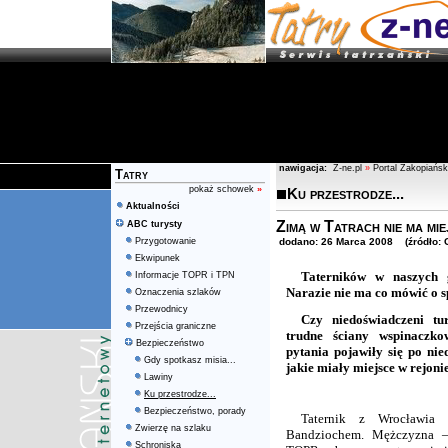
nawigacja:
Z-ne.pl
»
Portal Zakopiańsk
Tatry
pokaż schowek
»
Ku przestrodze...
Aktualności
Zimą w Tatrach nie ma mi
ABC turysty
Przygotowanie
dodano: 26 Marca 2008 (źródło: G
Ekwipunek
Taterników w naszych 
Informacje TOPR i TPN
Narazie nie ma co mówić o 
Oznaczenia szlaków
Przewodnicy
Czy niedoświadczeni tu
Przejścia graniczne
trudne ściany wspinaczk
Bezpieczeństwo
pytania pojawiły się po ni
Gdy spotkasz misia...
jakie miały miejsce w rejon
Lawiny
Ku przestrodze...
Bezpieczeństwo, porady
Taternik z Wrocławia
Zwierzę na szlaku
Bandziochem. Mężczyzna –
Schroniska