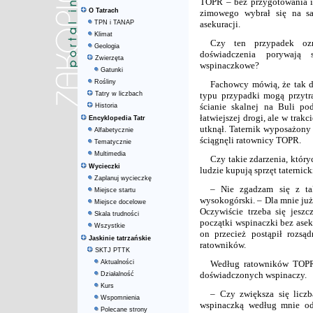
TOPR – bez przygotowania i
O Tatrach
zimowego wybrał się na s
TPN i TANAP
asekuracji.
Klimat
Czy ten przypadek ozn
Geologia
doświadczenia porywają 
Zwierzęta
wspinaczkowe?
Gatunki
Rośliny
Fachowcy mówią, że tak do
Tatry w liczbach
typu przypadki mogą przytra
ścianie skalnej na Buli p
Historia
łatwiejszej drogi, ale w tra
Encyklopedia Tatr
utknął. Taternik wyposażony 
Alfabetycznie
ściągnęli ratownicy TOPR.
Tematycznie
Multimedia
Czy takie zdarzenia, który
Wycieczki
ludzie kupują sprzęt taternic
Zaplanuj wycieczkę
– Nie zgadzam się z tak
Miejsce startu
wysokogórski. – Dla mnie już
Miejsce docelowe
Oczywiście trzeba się jesz
Skala trudności
początki wspinaczki bez aseku
Wszystkie
on przecież postąpił rozsą
Jaskinie tatrzańskie
ratowników.
SKTJ PTTK
Aktualności
Według ratowników TOPR 
doświadczonych wspinaczy.
Działalność
Kurs
– Czy zwiększa się liczb
Wspomnienia
wspinaczką według mnie od
Polecane strony