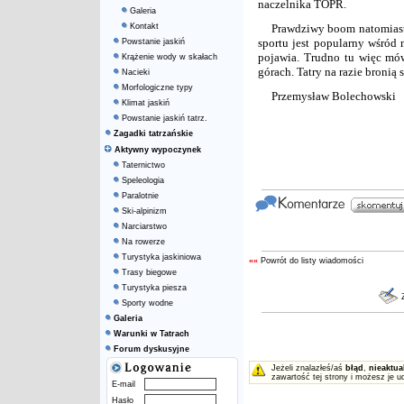
naczelnika TOPR.
Galeria
Kontakt
Prawdziwy boom natomiast 
sportu jest popularny wśród 
Powstanie jaskiń
pojawia. Trudno tu więc mó
Krążenie wody w skałach
górach. Tatry na razie bronią 
Nacieki
Morfologiczne typy
Przemysław Bolechowski
Klimat jaskiń
Powstanie jaskiń tatrz.
Zagadki tatrzańskie
Aktywny wypoczynek
Taternictwo
Speleologia
Paralotnie
Ski-alpinizm
Narciarstwo
Na rowerze
Turystyka jaskiniowa
««
Powrót do listy wiadomości
Trasy biegowe
Turystyka piesza
Z
Sporty wodne
Galeria
Warunki w Tatrach
Forum dyskusyjne
Jeżeli znalazłeś/aś
błąd
,
nieaktua
zawartość tej strony i możesz je u
E-mail
Hasło