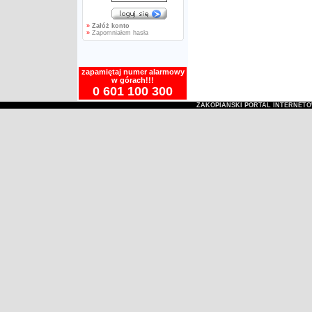
»
Załóż konto
»
Zapomniałem hasła
zapamiętaj numer alarmowy
w górach!!!
0 601 100 300
ZAKOPIAŃSKI PORTAL INTERNET