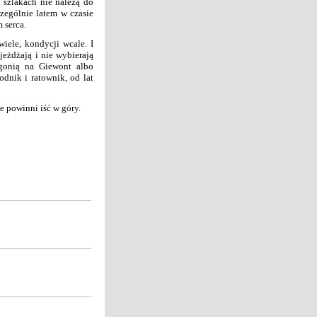
h szlakach nie należą do
zególnie latem w czasie
 serca.
wiele, kondycji wcale. I
jeżdżają i nie wybierają
 gonią na Giewont albo
dnik i ratownik, od lat
e powinni iść w góry.