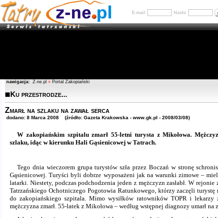
E-mail
Hasło
nawigacja:
Z-ne.pl
»
Portal Zakopiański
Ku przestrodze...
Zmarł na szlaku na zawał serca
dodano: 8 Marca 2008 (źródło: Gazeta Krakowska - www.gk.pl - 2008/03/08)
W zakopiańskim szpitalu zmarł 55-letni turysta z Mikołowa. Mężczy
szlaku, idąc w kierunku Hali Gąsienicowej w Tatrach.
Tego dnia wieczorem grupa turystów szła przez Boczań w stronę schron
Gąsienicowej. Turyści byli dobrze wyposażeni jak na warunki zimowe – mieli
latarki. Niestety, podczas podchodzenia jeden z mężczyzn zasłabł. W rejonie 
Tatrzańskiego Ochotniczego Pogotowia Ratunkowego, którzy zaczęli turystę 
do zakopiańskiego szpitala. Mimo wysiłków ratowników TOPR i lekarzy z
mężczyzna zmarł. 55-latek z Mikołowa – według wstępnej diagnozy umarł na z