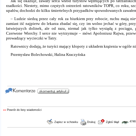
Jak się okazuje, zawały serca wśród turystów wędrujących po tatrzańskic
rzadkości. Niestety, mimo częstych ostrzeżeń ratowników TOPR, co roku, szc
upałów, dochodzi do kilku śmiertelnych przypadków spowodowanych zawałem
– Ludzie siedzą przez cały rok za biurkiem przy robocie, ruchu mają nie
zamiast iść najpierw do lekarza zbadać się, czy im wolno jechać w góry, przy
łatwiejszych dolinek, ale od razu, niemal jak tylko wysiądą z pociągu,
Czerwone Wierchy. I serce nie wytrzymuje – mówi Apoloniusz Rajwa, przewo
prowadzący wycieczki w Tatry.
Ratownicy dodają, że turyści mający kłopoty z układem krążenia w ogóle ni
Przemysław Bolechowski, Halina Kraczyńska
««
Powrót do listy wiadomości
4746
Zapisz w schowku
Drukuj
Zgłoś błąd