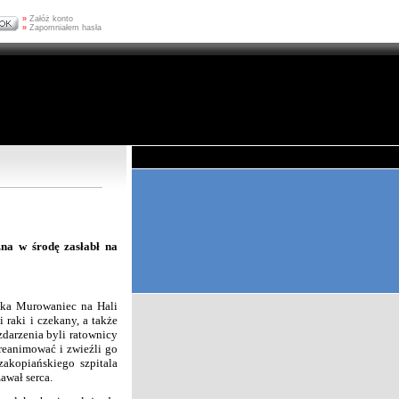
»
Załóż konto
»
Zapomniałem hasła
zna w środę zasłabł na
iska Murowaniec na Hali
 raki i czekany, a także
zdarzenia byli ratownicy
reanimować i zwieźli go
akopiańskiego szpitala
awał serca.