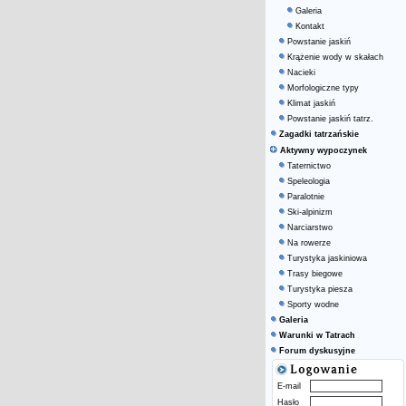
Galeria
Kontakt
Powstanie jaskiń
Krążenie wody w skałach
Nacieki
Morfologiczne typy
Klimat jaskiń
Powstanie jaskiń tatrz.
Zagadki tatrzańskie
Aktywny wypoczynek
Taternictwo
Speleologia
Paralotnie
Ski-alpinizm
Narciarstwo
Na rowerze
Turystyka jaskiniowa
Trasy biegowe
Turystyka piesza
Sporty wodne
Galeria
Warunki w Tatrach
Forum dyskusyjne
E-mail
Hasło