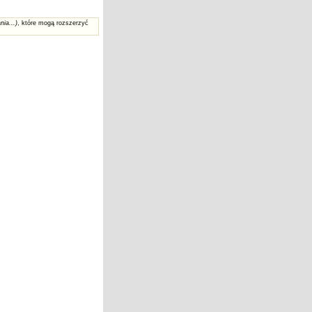
nia...)
, które mogą rozszerzyć