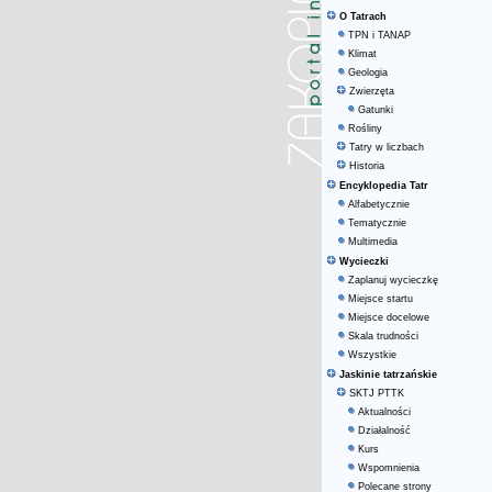
O Tatrach
TPN i TANAP
Klimat
Geologia
Zwierzęta
Gatunki
Rośliny
Tatry w liczbach
Historia
Encyklopedia Tatr
Alfabetycznie
Tematycznie
Multimedia
Wycieczki
Zaplanuj wycieczkę
Miejsce startu
Miejsce docelowe
Skala trudności
Wszystkie
Jaskinie tatrzańskie
SKTJ PTTK
Aktualności
Działalność
Kurs
Wspomnienia
Polecane strony