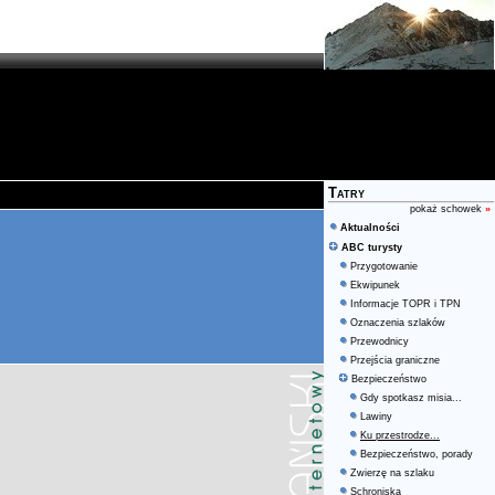
Tatry
pokaż schowek
»
Aktualności
ABC turysty
Przygotowanie
Ekwipunek
Informacje TOPR i TPN
Oznaczenia szlaków
Przewodnicy
Przejścia graniczne
Bezpieczeństwo
Gdy spotkasz misia...
Lawiny
Ku przestrodze...
Bezpieczeństwo, porady
Zwierzę na szlaku
Schroniska