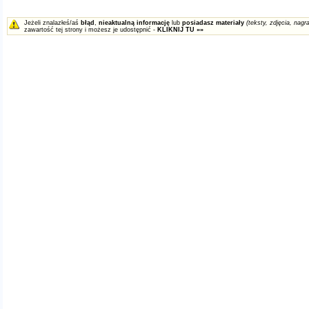
Jeżeli znalazłeś/aś
błąd
,
nieaktualną informację
lub
posiadasz materiały
(teksty, zdjęcia, nagra
zawartość tej strony i możesz je udostępnić -
KLIKNIJ TU »»