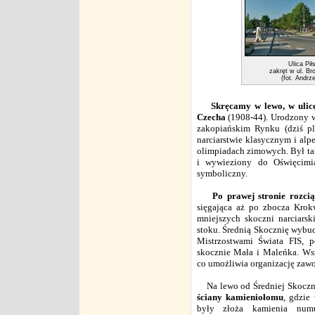
Ulica Pił
zakręt w ul. B
(fot. Andrz
Skręcamy w lewo, w ulicę
Czecha
(1908-44). Urodzony 
zakopiańskim Rynku (dziś p
narciarstwie klasycznym i alpe
olimpiadach zimowych. Był ta
i wywieziony do Oświęcimia
symboliczny.
Po prawej stronie rozci
sięgająca aż po zbocza Krok
mniejszych skoczni narciar
stoku. Średnią Skocznię wybu
Mistrzostwami Świata FIS, p
skocznie Mała i Maleńka. Wszy
co umożliwia organizację zawo
Na lewo od Średniej Skoczn
ściany kamieniołomu
, gdzie
były złoża kamienia numu