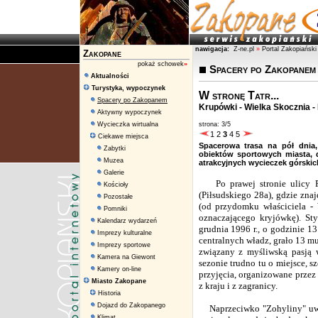
nawigacja:
Z-ne.pl
»
Portal Zakopiański
Zakopane
pokaż schowek
»
Spacery po Zakopanem
Aktualności
Turystyka, wypoczynek
W stronę Tatr...
Spacery po Zakopanem
Krupówki - Wielka Skocznia -
Aktywny wypoczynek
Wycieczka wirtualna
strona: 3/5
1
2
3
4
5
Ciekawe miejsca
Spacerowa trasa na pół dnia
Zabytki
obiektów sportowych miasta, 
Muzea
atrakcyjnych wycieczek górskic
Galerie
Po prawej stronie ulicy Pił
Kościoły
(Piłsudskiego 28a), gdzie zna
Pozostałe
(od przydomku właściciela -
Pomniki
oznaczającego kryjówkę). St
Kalendarz wydarzeń
grudnia 1996 r., o godzinie 13
Imprezy kulturalne
centralnych władz, grało 13 mu
Imprezy sportowe
związany z myśliwską pasją w
Kamera na Giewont
sezonie trudno tu o miejsce, s
Kamery on-line
przyjęcia, organizowane przez 
Miasto Zakopane
z kraju i z zagranicy.
Historia
Dojazd do Zakopanego
Naprzeciwko "Zohyliny" uwa
Klimat