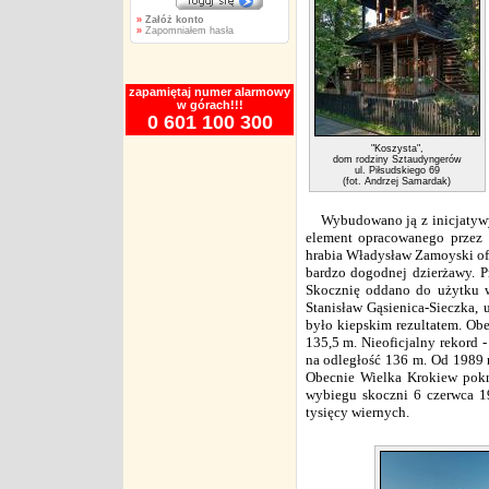
»
Załóż konto
»
Zapomniałem hasła
zapamiętaj numer alarmowy
w górach!!!
0 601 100 300
"Koszysta",
dom rodziny Sztaudyngerów
ul. Piłsudskiego 69
(fot. Andrzej Samardak)
Wybudowano ją z inicjatywy 
element opracowanego przez 
hrabia Władysław Zamoyski of
bardzo dogodnej dzierżawy. Pr
Skocznię oddano do użytku w
Stanisław Gąsienica-Sieczka, 
było kiepskim rezultatem. Obe
135,5 m. Nieoficjalny rekord 
na odległość 136 m. Od 1989 r
Obecnie Wielka Krokiew pokry
wybiegu skoczni 6 czerwca 19
tysięcy wiernych.