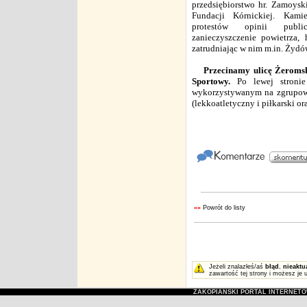
przedsiębiorstwo hr. Zamoysk
Fundacji Kórnickiej. Kam
protestów opinii public
zanieczyszczenie powietrza,
zatrudniając w nim m.in. Żydó
Przecinamy ulicę Żeroms
Sportowy.
Po lewej stronie
wykorzystywanym na zgrupowa
(lekkoatletyczny i piłkarski or
««
Powrót do listy
Jeżeli znalazłeś/aś
błąd
,
nieaktu
zawartość tej strony i możesz je 
ZAKOPIAŃSKI PORTAL INTERNET