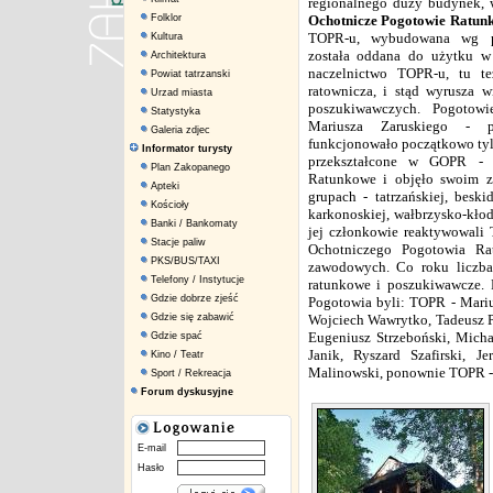
regionalnego duży budynek, 
Folklor
Ochotnicze Pogotowie Ratun
TOPR-u, wybudowana wg pr
Kultura
została oddana do użytku w 
Architektura
naczelnictwo TOPR-u, tu też
Powiat tatrzanski
ratownicza, i stąd wyrusza 
Urzad miasta
poszukiwawczych. Pogotow
Statystyka
Mariusza Zaruskiego - p
Galeria zdjec
funkcjonowało początkowo tylk
Informator turysty
przekształcone w GOPR - 
Plan Zakopanego
Ratunkowe i objęło swoim za
Apteki
grupach - tatrzańskiej, beskid
Kościoły
karkonoskiej, wałbrzysko-kłod
Banki / Bankomaty
jej członkowie reaktywowali 
Stacje paliw
Ochotniczego Pogotowia R
PKS/BUS/TAXI
zawodowych. Co roku liczba
Telefony / Instytucje
ratunkowe i poszukiwawcze. 
Gdzie dobrze zjeść
Pogotowia byli: TOPR - Mariu
Gdzie się zabawić
Wojciech Wawrytko, Tadeusz 
Eugeniusz Strzeboński, Micha
Gdzie spać
Janik, Ryszard Szafirski, J
Kino / Teatr
Malinowski, ponownie TOPR - P
Sport / Rekreacja
Forum dyskusyjne
E-mail
Hasło