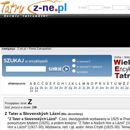
E-mail
Hasło
nawigacja:
Z-ne.pl
»
Portal Zakopiański
w nazwach
w nazwach i opisach
wszędzie
A
B
C
Ć
D
E
F
G
H
I
J
K
L
Ł
M
N
O
P
R
S
Ś
T
U
W
Z
Ź
alfabetycznie:
Za
Zą
Zb
Zc
Zć
Zd
Ze
Zf
Zg
Zh
Zi
Zj
Zk
Zl
Zł
Zm
Zn
Zń
Zo
Zó
Zp
Zź
Zż
Z
Przeglądasz dział:
ilość pozycji w dziale:
238
Z Tater a Slovenských Lázní
(Nie okreslony)
"Z Tater a Slovenských Lázní"
. Czes. dwutygodnik wydawany w 1925 w Prad
powyższym tytułem (1925), a potem kolejno: "Z Tater a Našich Hor a Lázní" (1
Hor a Lázní" (1927-30). Wydawca, red. i gł. autor: Alois Chytil (1925-30). Tem