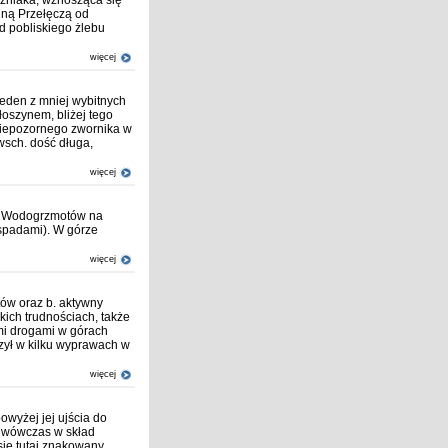
czniaka, wznosząca się
nną Przełęczą od
d pobliskiego żlebu
więcej
eden z mniej wybitnych
oszynem, bliżej tego
niepozornego zwornika w
wsch. dość długa,
więcej
ej Wodogrzmotów na
ospadami). W górze
więcej
tów oraz b. aktywny
lkich trudnościach, także
ymi drogami w górach
zył w kilku wyprawach w
więcej
powyżej jej ujścia do
ła wówczas w skład
się tutaj znakowany