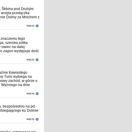
; Štrbina pod Druhým
 wcięta przełączka
nie Doliny za Mnichem z
więcej
. znaczeniu tego
sja, szeroka półka
 owiec na dalej
in
zagon
występuje dość
więcej
żnie trawiastego
iej Turni wybiega na
ypowy zachód, w górze o
u Wyżniego na dnie
więcej
a, bezpośrednio na pd.-
zbiegającego ku Dolinie
więcej