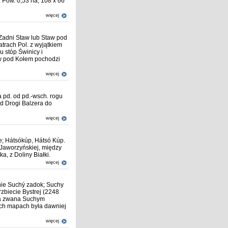
 Pow. 0,53 ha, 108 x 66
więcej
Zadni Staw lub Staw pod
trach Pol. z wyjątkiem
 stóp Świnicy i
aw pod Kołem pochodzi
więcej
 pd. od pd.-wsch. rogu
od Drogi Balzera do
więcej
e; Hátsókúp, Hátsó Kúp.
 Jaworzyńskiej, między
, z Doliny Białki.
więcej
nie Suchý zadok; Suchy
zbiecie Bystrej (2248
ina zwana Suchym
rych mapach była dawniej
więcej