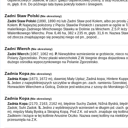
Gąsienicowych Stawów, w zach. gałęzi Gąsienicowej Doliny, u stóp Kościelca.
m, głęb. 8 m. Do późnego lata bywa pokryty lodem i śniegiem.
Zadni Staw Polski
(Nie okreslony)
Zadni Staw Polski
(1890, 1890 m) lub Zadni Staw pod Kołem, albo po prostu 
Kołem.
P.
Najwyżej położony z Pięciu Stawów Polskich i zarazem w ogóle w Ta
maleńkiego Zadniego Mnichowego Stawku w Dolinie za Mnichem. Z.S.P. leży u
Walentkowego Wierchu. Pow. 6,46 ha, 382 x 235 m, głęb. 31,6 m. Nazwa St
od zbocza znajdującego się powyżej niego od pn., popod...
Zadni Wierch
(Nie okreslony)
Zadni Wierch
(1067, 1062 m).
P.
Niewybitne wzniesienie w grzbiecie, nieco na
Polany Zgorzelisko. Przez płaski wierzchołek Z.W. biegnie droga dojazdowa 
dużego ośrodka wypoczynkowego na Polanie Zgorzelisko.
Zadnia Kopa
(Nie okreslony)
Zadnia Kopa
(1673, 1672 m), dawniej Mały Upłaz; Zadná kopa; Hintere Kupp
S.
Jeden z najwybitniejszych szczytów w długim pn.-zach. ramieniu Szerokiej
Horwackim Wierchem a Golicą. Dobrze jest widoczna z szosy do Morskiego Oka
Zadnia Kopa
(Nie okreslony)
Zadnia Kopa
(2170, 2163, 2162 m), błędnie Suchy Zadek; Nižná Bystrá, błęd
Zadok; Suhi Zadok.
S.
Jedno z wybitniejszych wzniesień w długim pd.-zach. gr
m), między Małą Bystrą a Skrajną Kopą. Pod Z.K. od wsch. znajduje się kotl
Zadkiem i leżące w tej kotlinie Anusine Oczko. Nazwa owej kotliny na niektó
przesunięta na Z.K.