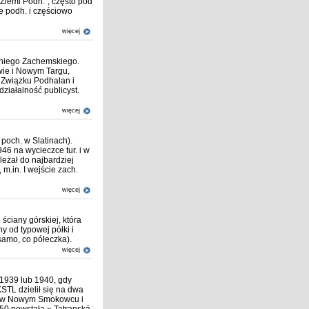
"Ziemi Podh.", często pod
ce podh. i częściowo
więcej
toniego Zachemskiego.
owie i Nowym Targu,
i Związku Podhalan i
ziałalność publicyst.
więcej
 poch. w Slatinach).
946 na wycieczce tur. i w
leżał do najbardziej
m.in. I wejście zach.
więcej
ściany górskiej, która
y od typowej półki i
 samo, co półeczka).
więcej
 1939 lub 1940, gdy
STL dzielił się na dwa
ibę w Nowym Smokowcu i