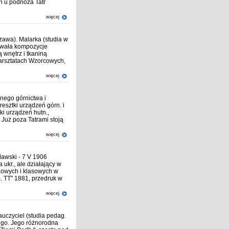
ch u podnóża Tatr
więcej
szawa). Malarka (studia w
owała kompozycje
ą wnętrz i tkaniną
Warsztatach Wzorcowych,
więcej
wnego górnictwa i
resztki urządzeń górn. i
ki urządzeń hutn.,
 Już poza Tatrami stoją
więcej
ławski - 7 V 1906
ukr., ale działający w
ciowych i klasowych w
. TT" 1881, przedruk w
więcej
auczyciel (studia pedag.
iego. Jego różnorodna