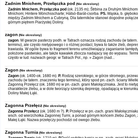
Zadnim Mnichem, Przełączka pod
(Nie okreslony)
Zadnim Mnichem, Przełączka pod
(ok. 2135 m); Štrbina za Druhým Mníchom
Mníchom; Hintere Mönchsscharte; Hátsó-Barát-csorba.
PS.
Wąska, b. głęboko
między Zadnim Mnichem a Cubryną. Dla taterników stanowi dogodne połącze
górnym piętrem Piarżystej Doliny.
zagon
(Nie okreslony)
zagon
. W gwarze pasterzy podh. w Tatrach oznacza rodzaj zachodu (w tatern
terminu), ale często nietypowego i o różnej postaci; bywa to także żleb, depre
trawiasta. W ogóle bywa to fragment terenu umożliwiający zaganianie tamtędy
położone pastwisko, ale także kawałek zbocza nadajacy się do wypasu. Term
często w lud. nazwach geogr. w Tatrach Pol., np. » Zagon (nad...
Zagon
(Nie okreslony)
Zagon
(ok. 1400-ok. 1680 m).
P.
Rodzaj szerokiego, w górze stromego, przewa
zachodu (w tatern. znaczeniu tego terminu), który spod pn.-zach. ściany Wielk
Zagonną Przełęcz (ok. 1680 m) w pn.-zach. grani Małołączniaka. Jest to niet
charakterze żlebu, a w dole tworzący szeroką depresję, opadającą w kierunk
Doliny Małej Łąki.
Zagonna Przełęcz
(Nie okreslony)
Zagonna Przełęcz
(ok. 1680 m ?).
P.
Przełęcz w pn.-zach. grani Małołączniak
wsch. od wierzchołka Zagonnej Turni, a ponad górnym końcem żlebu Zagon, 
Małej Łąki. Nazwa przełęczy pochodzi od owego żlebu.
Zagonna Turnia
(Nie okreslony)