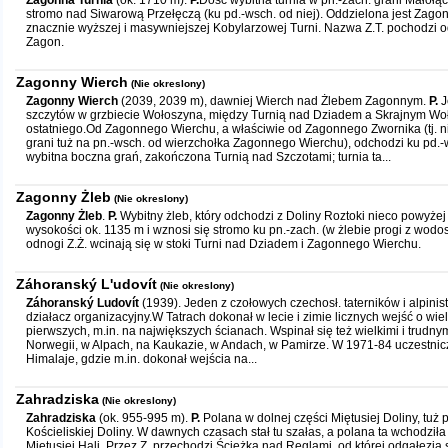
Zagonna Turnia
(ok. 1710 m).
P.
Dość wybitna turnia w pn.-zach. grani Małołą
stromo nad Siwarową Przełęczą (ku pd.-wsch. od niej). Oddzielona jest Zago
znacznie wyższej i masywniejszej Kobylarzowej Turni. Nazwa Z.T. pochodzi o
Zagon.
Zagonny Wierch
(Nie okreslony)
Zagonny Wierch
(2039, 2039 m), dawniej Wierch nad Żlebem Zagonnym.
P.
J
szczytów w grzbiecie Wołoszyna, między Turnią nad Dziadem a Skrajnym Woł
ostatniego.Od Zagonnego Wierchu, a właściwie od Zagonnego Zwornika (tj. 
grani tuż na pn.-wsch. od wierzchołka Zagonnego Wierchu), odchodzi ku pd.-
wybitna boczna grań, zakończona Turnią nad Szczotami; turnia ta...
Zagonny Żleb
(Nie okreslony)
Zagonny Żleb
.
P.
Wybitny żleb, który odchodzi z Doliny Roztoki nieco powyż
wysokości ok. 1135 m i wznosi się stromo ku pn.-zach. (w żlebie progi z wod
odnogi Z.Ż. wcinają się w stoki Turni nad Dziadem i Zagonnego Wierchu.
Záhoranský L'udovít
(Nie okreslony)
Záhoranský Ludovít
(1939). Jeden z czołowych czechosł. taterników i alpinis
działacz organizacyjny.W Tatrach dokonał w lecie i zimie licznych wejść o wie
pierwszych, m.in. na największych ścianach. Wspinał się też wielkimi i trudn
Norwegii, w Alpach, na Kaukazie, w Andach, w Pamirze. W 1971-84 uczestnic
Himalaje, gdzie m.in. dokonał wejścia na...
Zahradziska
(Nie okreslony)
Zahradziska
(ok. 955-995 m).
P.
Polana w dolnej części Miętusiej Doliny, tuż 
Kościeliskiej Doliny. W dawnych czasach stał tu szałas, a polana ta wchodzi
Miętusiej Hali. Przez Z. przechodzi Ścieżka nad Reglami, od której odgałęzia 