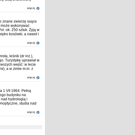
więcej
ie znane zwierzę ssące
rym może wykonywać
ol. ok. 250 sztuk. Żyją w
iętro kosówki, a nawet i
więcej
ta, leśnik (dr inż.),
. Turystykę uprawiał w
rwszych wejść: w lecie
), a w zimie m.in. z
więcej
a 1 VII 1964. Pełną
nego budynku na
nad hydrologią i
synoptyczne, studia nad
więcej