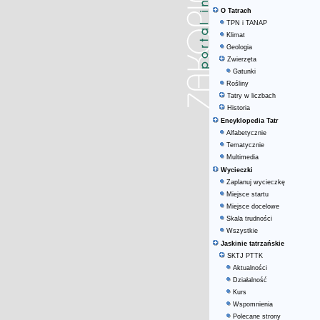
O Tatrach
TPN i TANAP
Klimat
Geologia
Zwierzęta
Gatunki
Rośliny
Tatry w liczbach
Historia
Encyklopedia Tatr
Alfabetycznie
Tematycznie
Multimedia
Wycieczki
Zaplanuj wycieczkę
Miejsce startu
Miejsce docelowe
Skala trudności
Wszystkie
Jaskinie tatrzańskie
SKTJ PTTK
Aktualności
Działalność
Kurs
Wspomnienia
Polecane strony