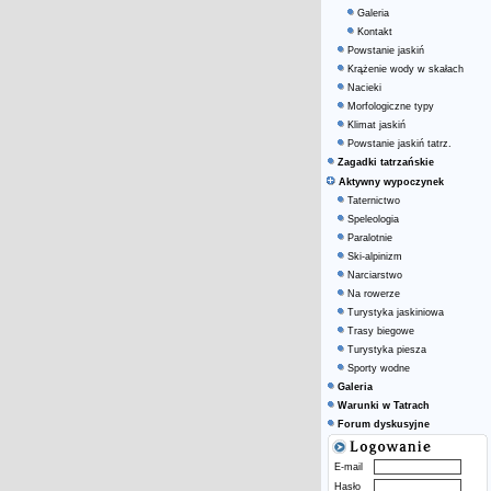
Galeria
Kontakt
Powstanie jaskiń
Krążenie wody w skałach
Nacieki
Morfologiczne typy
Klimat jaskiń
Powstanie jaskiń tatrz.
Zagadki tatrzańskie
Aktywny wypoczynek
Taternictwo
Speleologia
Paralotnie
Ski-alpinizm
Narciarstwo
Na rowerze
Turystyka jaskiniowa
Trasy biegowe
Turystyka piesza
Sporty wodne
Galeria
Warunki w Tatrach
Forum dyskusyjne
E-mail
Hasło