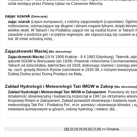
szlak wiodący przez Polanę Upłaz na Czerwone Wierchy.
zając szarak
(Zwierzęta)
zając szarak
(
Lepus europaeus
), z rodziny zającowatych (
Leporidae
). Ogóln
roślinożerne, odznaczające się długimi i silnymi nogami tylnymi, dzięki któ
wielkie skoki. W Tatrach i na Podtatrzu zające nie są nazbyt liczne: w Tatrach P
zasadzie u podnóża gór i w piętrze reglowym, ale zapuszczają się czasem w p
hal. W zimie schodzą niżej...
Zajączkowski Maciej
(Nie okreslony)
Zajączkowski Maciej
(19 IV 1909 Kraków - 9 X 1983 Edynburg). Taternik, alpinis
adiunkt SGGW w Warszawie (do 1939). Prawnuk »Hieronima Ciechanowskiego
Tatrach od dzieciństwa, taternictwo od 1928, dokonując również i szeregu pie
np. zach. grzędą Niżnich Rysów (odcinkami w 1935-38, z różnymi towarzyszami
Dzikiej Doliny przez Durną Przełęcz na Mały...
Zakład Hydrologii i Meteorologii Tatr IMGW w Zakop
(Nie okreslony)
Zakład Hydrologii i Meteorologii Tatr IMGW w Zakopanem
. Powołany do życi
działalność obserwacyjną i badawczą rozpoczął w 1967 po otrzymaniu włas
Krupowej Równi w Zakopanem. Zakład prowadził obserwacje i badania nauk. 
meteorologią Tatr Pol. i Podtatrza Pol., m.in. pomiary i obserwacje klimatol. i 
metodami pomiarowymi w górach, osłonę hydrolog. i meteor. dla...
[1]
[2]
[3]
[4]
[5]
[6]
[7]
[8]
»»
Ostatnia