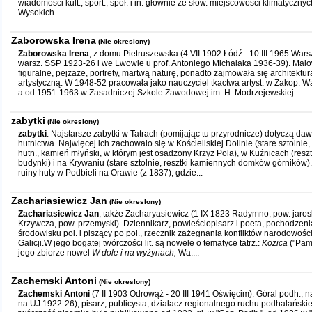
wiadomości kult., sport., społ. i in. głównie ze słow. miejscowości klimatyczny
Wysokich.
Zaborowska Irena
(Nie okreslony)
Zaborowska Irena
, z domu Pietruszewska (4 VII 1902 Łódź - 10 III 1965 War
warsz. SSP 1923-26 i we Lwowie u prof. Antoniego Michalaka 1936-39). Mal
figuralne, pejzaże, portrety, martwą naturę, ponadto zajmowała się architektur
artystyczną. W 1948-52 pracowała jako nauczyciel tkactwa artyst. w Zakop. 
a od 1951-1963 w Zasadniczej Szkole Zawodowej im. H. Modrzejewskiej...
zabytki
(Nie okreslony)
zabytki
. Najstarsze zabytki w Tatrach (pomijając tu przyrodnicze) dotyczą da
hutnictwa. Najwięcej ich zachowało się w Kościeliskiej Dolinie (stare sztolnie, 
hutn., kamień młyński, w którym jest osadzony Krzyż Pola), w Kuźnicach (reszt
budynki) i na Krywaniu (stare sztolnie, resztki kamiennych domków górników).
ruiny huty w Podbieli na Orawie (z 1837), gdzie...
Zachariasiewicz Jan
(Nie okreslony)
Zachariasiewicz Jan
, także Zacharyasiewicz (1 IX 1823 Radymno, pow. jaros
Krzywcza, pow. przemyski). Dziennikarz, powieściopisarz i poeta, pochodzenia 
środowisku pol. i piszący po pol., rzecznik zażegnania konfliktów narodowoś
Galicji.W jego bogatej twórczości lit. są nowele o tematyce tatrz.:
Kozica
("Pam
jego zbiorze nowel
W dole i na wyżynach,
Wa....
Zachemski Antoni
(Nie okreslony)
Zachemski Antoni
(7 II 1903 Odrowąż - 20 III 1941 Oświęcim). Góral podh., n
na UJ 1922-26), pisarz, publicysta, działacz regionalnego ruchu podhalańsk