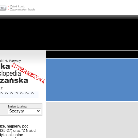
»
Załóż konto
»
Zapomniałem hasła
Ż
Zr
Zs
Zś
Zt
Zu
Zw
Zz
Zmień dział na:
ze, najpierw pod
925-27) oraz "Z Našich
atyka: aktualne