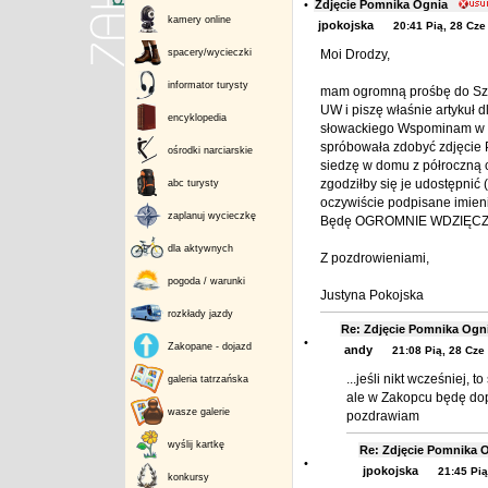
•
Zdjęcie Pomnika Ognia
kamery online
jpokojska
20:41 Pią, 28 Cze
spacery/wycieczki
Moi Drodzy,
informator turysty
mam ogromną prośbę do Sza
UW i piszę właśnie artykuł d
encyklopedia
słowackiego Wspominam w ni
spróbowała zdobyć zdjęcie 
ośrodki narciarskie
siedzę w domu z półroczną c
zgodziłby się je udostępni
abc turysty
oczywiście podpisane imieni
zaplanuj wycieczkę
Będę OGROMNIE WDZIĘCZN
dla aktywnych
Z pozdrowieniami,
pogoda / warunki
Justyna Pokojska
rozkłady jazdy
Re: Zdjęcie Pomnika Og
•
Zakopane - dojazd
andy
21:08 Pią, 28 Cze
...jeśli nikt wcześniej, 
galeria tatrzańska
ale w Zakopcu będę dopi
wasze galerie
pozdrawiam
wyślij kartkę
Re: Zdjęcie Pomnika
•
jpokojska
21:45 Pią
konkursy