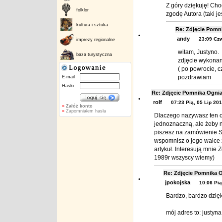
Z góry dziękuję! Ch
folklor
zgodę Autora (taki je
kultura i sztuka
Re: Zdjęcie Pom
•
andy
23:09 Czw
imprezy regionalne
witam, Justyno.
baza turystyczna
zdjęcie wykonan
( po powrocie, cz
pozdrawiam
E-mail
Hasło
Re: Zdjęcie Pomnika Ogn
•
rolf
07:23 Pią, 05 Lip 20
»
Załóż konto
»
Zapomniałem hasła
Dlaczego nazywasz ten od
jednoznaczną, ale żeby 
piszesz na zamówienie Sł
wspomnisz o jego walce 
artykuł. Interesują mnie Ż
1989r wszyscy wiemy)
Re: Zdjęcie Pomnika
•
jpokojska
10:06 Pią
Bardzo, bardzo dzięk
mój adres to: justy