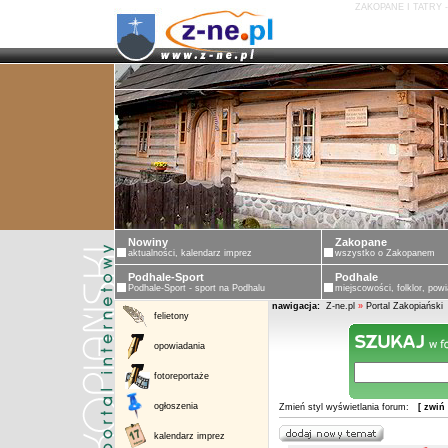
ZAKOPANE I TATRY 
Nowiny
Zakopane
aktualności, kalendarz imprez
wszystko o Zakopanem
Podhale-Sport
Podhale
Podhale-Sport - sport na Podhalu
miejscowości, folklor, powi
nawigacja:
Z-ne.pl
»
Portal Zakopiański
felietony
opowiadania
fotoreportaże
ogłoszenia
Zmień styl wyświetlania forum:
[ zwiń
kalendarz imprez