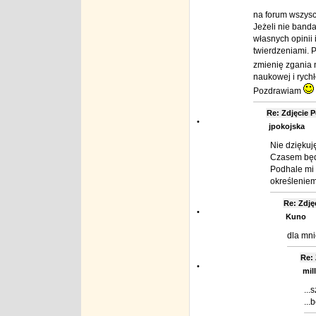
na forum wszys
Jeżeli nie band
własnych opinii 
twierdzeniami. P
zmienię zgania 
naukowej i rych
Pozdrawiam
Re: Zdjęcie
•
jpokojska
Nie dziękuję
Czasem będę
Podhale mi 
określeniem
Re: Zdj
•
Kuno
dla mni
Re:
•
mill
...
...