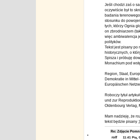
Jeśli chodzi zaś o s
oczywiście był to sk
badania terenowego,
stosunku do powojen
tych, którzy Ognia gl
on zbrodniarzem (tak
więc ambiwalencja je
polityków.
Tekst jest pisany po 
historycznych, o któr
Spisza i próbuję dow
Monachium pod wst
Region, Staat, Europ
Demokratie in Mittel
Europäischen Netzwer
Roboczy tytuł artyku
und zur Reproduktion
Oldenbourg Verlag,
Mam nadzieję, że roz
tekst będzie pisany ;
Re: Zdjęcie Pom
•
rolf
11:41 Pią, 