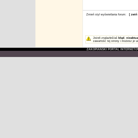
Zmień styl wyświetlania forum:
[ zwiń
Jeżeli znalazłeś/aś
błąd
,
nieaktua
zawartość tej strony i możesz je u
ZAKOPIAŃSKI PORTAL INTERNET