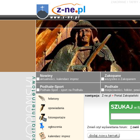
ZAKOPANE I TATRY 
Nowiny
Zakopane
aktualności, kalendarz imprez
wszystko o Zakopanem
Podhale-Sport
Podhale
Podhale-Sport - sport na Podhalu
miejscowości, folklor, powi
nawigacja:
Z-ne.pl
»
Portal Zakopiański
felietony
opowiadania
fotoreportaże
ogłoszenia
Zmień styl wyświetlania forum:
[ zwiń
kalendarz imprez