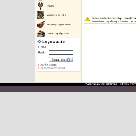
folklor
kultura i sztuka
Jeżeli znalazłeś/aś
błąd
,
nieaktua
zawartość tej strony i możesz je u
imprezy regionalne
baza turystyczna
E-mail
Hasło
»
Załóż konto
»
Zapomniałem hasła
ZAKOPIAŃSKI PORTAL INTERNET