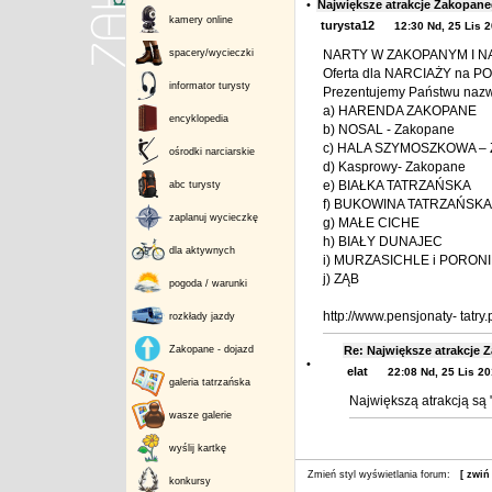
•
Największe atrakcje Zakopan
kamery online
turysta12
12:30 Nd, 25 Lis 
spacery/wycieczki
NARTY W ZAKOPANYM I N
Oferta dla NARCIAŻY na POD
informator turysty
Prezentujemy Państwu naz
a) HARENDA ZAKOPANE
encyklopedia
b) NOSAL - Zakopane
c) HALA SZYMOSZKOWA – 
ośrodki narciarskie
d) Kasprowy- Zakopane
e) BIAŁKA TATRZAŃSKA
abc turysty
f) BUKOWINA TATRZAŃSKA
zaplanuj wycieczkę
g) MAŁE CICHE
h) BIAŁY DUNAJEC
dla aktywnych
i) MURZASICHLE i PORON
j) ZĄB
pogoda / warunki
http://www.pensjonaty- tatry
rozkłady jazdy
Zakopane - dojazd
Re: Największe atrakcje
•
elat
22:08 Nd, 25 Lis 2
galeria tatrzańska
Największą atrakcją s
wasze galerie
wyślij kartkę
Zmień styl wyświetlania forum:
[ zwiń
konkursy