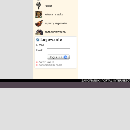
folklor
kultura i sztuka
imprezy regionalne
baza turystyczna
E-mail
Hasło
»
Załóż konto
»
Zapomniałem hasła
ZAKOPIAŃSKI PORTAL INTERNET