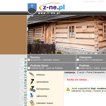
ZAKOPANE I TATRY 
Nowiny
Zakopane
aktualności, kalendarz imprez
wszystko o Zakopanem
Podhale-Sport
Podhale
Podhale-Sport - sport na Podhalu
miejscowości, folklor, powi
nawigacja:
Z-ne.pl
»
Portal Zakopiański
felietony
Kartka nie istnieje...
opowiadania
Jeżeli znalazłeś/aś
błąd
,
nieaktua
fotoreportaże
zawartość tej strony i możesz je u
ogłoszenia
kalendarz imprez