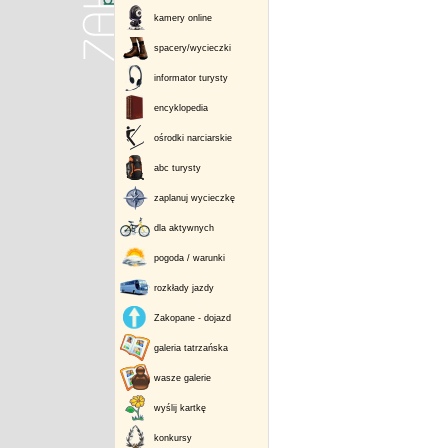
kamery online
spacery/wycieczki
informator turysty
encyklopedia
ośrodki narciarskie
abc turysty
zaplanuj wycieczkę
dla aktywnych
pogoda / warunki
rozkłady jazdy
Zakopane - dojazd
galeria tatrzańska
wasze galerie
wyślij kartkę
konkursy