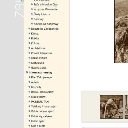
Spór o Morskie Oko
Krzyż na Giewoncie
Ślady lotnicze
Kościoły
Kolejka na Kasprowy
Dojazd do Zakopanego
Klimat
Folklor
Kultura
Architektura
Powiat tatrzanski
Urzad miasta
Statystyka
Galeria zdjec
Informator turysty
Plan Zakopanego
Apteki
Kościoły
Banki / Bankomaty
Stacje paliw
PKS/BUS/TAXI
Telefony / Instytucje
Gdzie dobrze zjeść
Gdzie się zabawić
Gdzie spać
Kino / Teatr