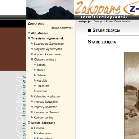
nawigacja:
Z-ne.pl
»
Portal Zakopiański
Zakopane
pokaż schowek
»
Stare zdjęcia
Aktualności
Turystyka, wypoczynek
Stare zdjęcia
Spacery po Zakopanem
Aktywny wypoczynek
Wycieczka wirtualna
Ciekawe miejsca
Zabytki
Muzea
Galerie
Kościoły
Pozostałe
Pomniki
Kalendarz wydarzeń
Imprezy kulturalne
Imprezy sportowe
Kamera na Giewont
Kamery on-line
Miasto Zakopane
Historia
Kalendarium
Stare zdjęcia