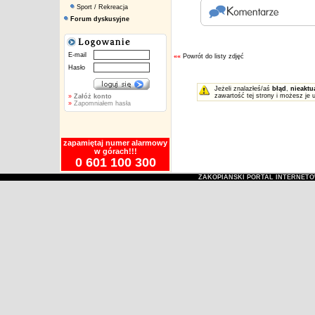
Sport / Rekreacja
Forum dyskusyjne
E-mail
««
Powrót do listy zdjęć
Hasło
Jeżeli znalazłeś/aś
błąd
,
nieaktu
zawartość tej strony i możesz je 
»
Załóż konto
»
Zapomniałem hasła
zapamiętaj numer alarmowy
w górach!!!
0 601 100 300
ZAKOPIAŃSKI PORTAL INTERNET