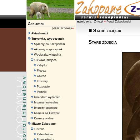
nawigacja:
Z-ne.pl
»
Portal Zakopiański
Zakopane
pokaż schowek
»
Stare zdjęcia
Aktualności
Turystyka, wypoczynek
Stare zdjęcia
Spacery po Zakopanem
Aktywny wypoczynek
Wycieczka wirtualna
Ciekawe miejsca
Zabytki
Muzea
Galerie
Kościoły
Pozostałe
Pomniki
Kalendarz wydarzeń
Imprezy kulturalne
Imprezy sportowe
Kamera na Giewont
Kamery on-line
Miasto Zakopane
Historia
Kalendarium
Stare zdjęcia