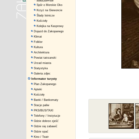
Spór o Morskie Oko
Krzyż na Giewoncie
Ślady lotnicze
Kościoły
Kolejka na Kasprowy
Dojazd do Zakopanego
Klimat
Folklor
Kultura
Architektura
Powiat tatrzanski
Urzad miasta
Statystyka
Galeria zdjec
Informator turysty
Plan Zakopanego
Apteki
Kościoły
Banki / Bankomaty
Stacje paliw
PKS/BUS/TAXI
Telefony / Instytucje
Gdzie dobrze zjeść
Gdzie się zabawić
Gdzie spać
Kino / Teatr