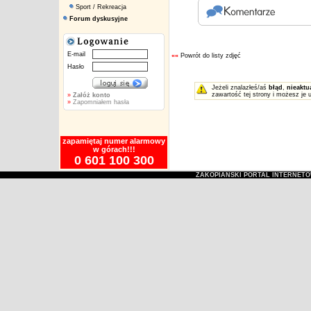
Sport / Rekreacja
Forum dyskusyjne
E-mail
««
Powrót do listy zdjęć
Hasło
Jeżeli znalazłeś/aś
błąd
,
nieaktu
zawartość tej strony i możesz je 
»
Załóż konto
»
Zapomniałem hasła
zapamiętaj numer alarmowy
w górach!!!
0 601 100 300
ZAKOPIAŃSKI PORTAL INTERNET