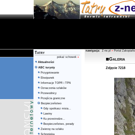
nawigacja:
Z-ne.pl
»
Portal Zakopiańs
Tatry
pokaż schowek
»
Galeria
Aktualności
ABC turysty
Zdjęcie 7218
Przygotowanie
Ekwipunek
Informacje TOPR i TPN
Oznaczenia szlaków
Przewodnicy
Przejścia graniczne
Bezpieczeństwo
Gdy spotkasz misia...
Lawiny
Ku przestrodze...
Bezpieczeństwo, porady
Zwierzę na szlaku
Schroniska