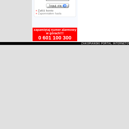
»
Załóż konto
»
Zapomniałem hasła
zapamiętaj numer alarmowy
w górach!!!
0 601 100 300
ZAKOPIAŃSKI PORTAL INTERNET