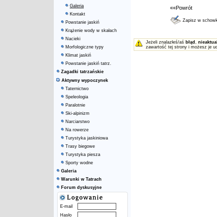
Galeria
««Powrót
Kontakt
Zapisz w schow
Powstanie jaskiń
Krążenie wody w skałach
Nacieki
Jeżeli znalazłeś/aś
błąd
,
nieaktua
Morfologiczne typy
zawartość tej strony i możesz je u
Klimat jaskiń
Powstanie jaskiń tatrz.
Zagadki tatrzańskie
Aktywny wypoczynek
Taternictwo
Speleologia
Paralotnie
Ski-alpinizm
Narciarstwo
Na rowerze
Turystyka jaskiniowa
Trasy biegowe
Turystyka piesza
Sporty wodne
Galeria
Warunki w Tatrach
Forum dyskusyjne
E-mail
Hasło