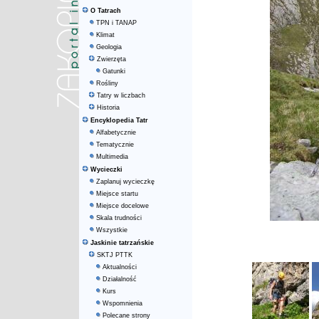
O Tatrach
TPN i TANAP
Klimat
Geologia
Zwierzęta
Gatunki
Rośliny
Tatry w liczbach
Historia
Encyklopedia Tatr
Alfabetycznie
Tematycznie
Multimedia
Wycieczki
Zaplanuj wycieczkę
Miejsce startu
Miejsce docelowe
Skala trudności
Wszystkie
Jaskinie tatrzańskie
SKTJ PTTK
Aktualności
Działalność
Kurs
Wspomnienia
Polecane strony