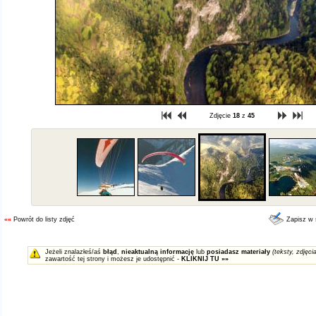
Zdjęcie
18
z
45
««
Powrót do listy zdjęć
Zapisz w
Jeżeli znalazłeś/aś
błąd
,
nieaktualną informację
lub
posiadasz materiały
(teksty, zdjęcia
zawartość tej strony i możesz je udostępnić -
KLIKNIJ TU »»