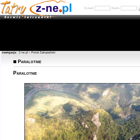
E-mail
Hasło
nawigacja:
Z-ne.pl
»
Portal Zakopiański
Paralotnie
Paralotnie