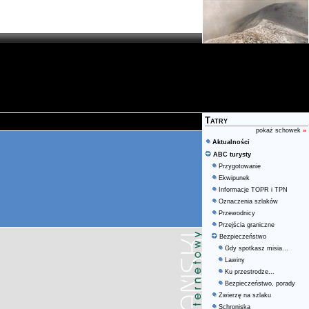
Tatry
pokaż schowek
»
Aktualności
ABC turysty
Przygotowanie
Ekwipunek
Informacje TOPR i TPN
Oznaczenia szlaków
Przewodnicy
Przejścia graniczne
Bezpieczeństwo
Gdy spotkasz misia...
Lawiny
Ku przestrodze...
Bezpieczeństwo, porady
Zwierzę na szlaku
Schroniska