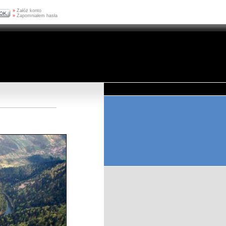
»
Załóż konto
»
Zapomniałem hasła