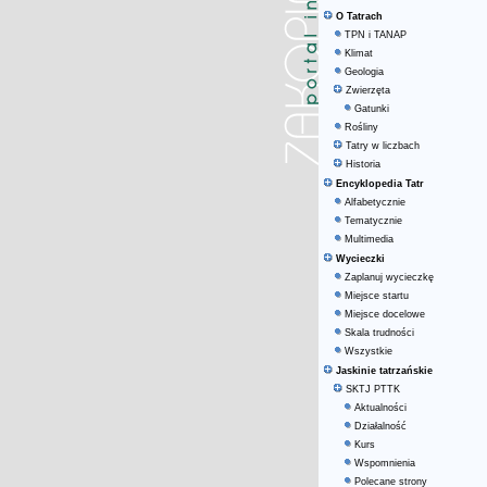
O Tatrach
TPN i TANAP
Klimat
Geologia
Zwierzęta
Gatunki
Rośliny
Tatry w liczbach
Historia
Encyklopedia Tatr
Alfabetycznie
Tematycznie
Multimedia
Wycieczki
Zaplanuj wycieczkę
Miejsce startu
Miejsce docelowe
Skala trudności
Wszystkie
Jaskinie tatrzańskie
SKTJ PTTK
Aktualności
Działalność
Kurs
Wspomnienia
Polecane strony