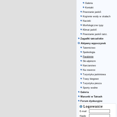
Galeria
Kontakt
Powstanie jaskiń
Krążenie wody w skałach
Nacieki
Morfologiczne typy
Klimat jaskiń
Powstanie jaskiń tatrz.
Zagadki tatrzańskie
Aktywny wypoczynek
Taternictwo
Speleologia
Paralotnie
Ski-alpinizm
Narciarstwo
Na rowerze
Turystyka jaskiniowa
Trasy biegowe
Turystyka piesza
Sporty wodne
Galeria
Warunki w Tatrach
Forum dyskusyjne
E-mail
Hasło