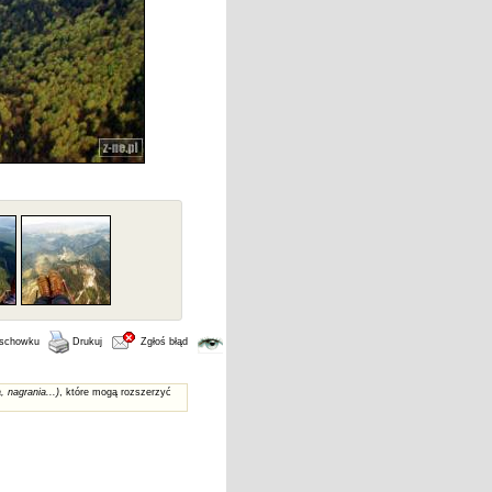
 schowku
Drukuj
Zgłoś błąd
, nagrania...)
, które mogą rozszerzyć