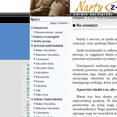
nawigacja:
Z-ne.pl
»
Portal Zakopiańsk
Narty
pokaż schowek
»
Na krawędzi
Aktualności
Bezpieczeństwo, porady
Kamery na wyciągach
Każdy z nas wie, że jazda na
Giełda sprzętu
wykonać, więc spróbuję Wam t
WYCIĄGI NARCIARSKIE
Jazda na krawędzi to całkow
Białka Tatrzańska
mówiąc, to ciągnięcie skrętu 
Bukowina Tatrzańska
ponowne wykonanie tej samej 
Czerwienne
Gliczarów Dolny
Umiejętność zrobienia tego
Gliczarów Górny
techniki powinno się jednak o
Kościelisko
elementem tego skrętu jest 
Murzasichle
zaczynając szkolenie na pł
Poronin
hamującego ześlizgu, który je
Zakopane
A przecież chodzi o to, aby s
Ząb
Małe Ciche
Mamy trzy fazy skrętu: p
SZKOŁY NARCIARSKIE
odpowiednią postawę. W faz
Białka Tatrzańska
przenosimy na tylną nogę (
Bukowina Tatrzańska
snowboardziści). Noga przedni
uginając nogi we wszystkich s
Czerwienne