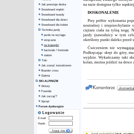
na razie dostępna tylko wąskiej
Jak powstaje deska
Snowboard miękki
DOSKONALENIE
Snowboard twardy
Snowboard dla dzieci
Przy próbie wykonania pop
neutralnej i nieprzechylanie
Snowboard dla kobiet
ciężaru ciała na tylną nogę. 
Technika jazdy
jazdy (zawodnicy w tym celu
jazda na wyciągu
określony punkt daleko przed 
skręcanie
na krawędzi
Ćwiczeniem nie wymagając
backside / frontside
Podkręcając skręt do góry, m
slalom
wyjdzie. Wykańczamy taki skrę
Triki
kolan, można jeździć na desce
Jak zostać instruktorem
Boarder cross
Galeria
SKI-ALPINIZM
Skitury
Freeride
Jak zacząć?
Sprzęt
Forum dyskusyjne
E-mail
Hasło