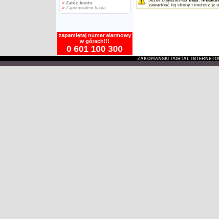
Jeżeli znalazłeś/aś
błąd
,
nieaktu
»
Załóż konto
zawartość tej strony i możesz je 
»
Zapomniałem hasła
zapamiętaj numer alarmowy
w górach!!!
0 601 100 300
ZAKOPIAŃSKI PORTAL INTERNET