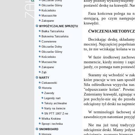
który później wykorzystujemy w
Gliczarów Dolny
postawić deskę na krawędź. Nas
Gliczarów Górny
Kościelisko
Faza końcowa polega na ni
Murzasichle
sterującą, po czym następu
Zakopane
krawędzi.
WYPOŻYCZALNIE SPRZĘTU
ĆWICZENIA METODYC
Białka Tatrzańska
Bukowina Tatrzańska
Dociskając deskę, składam
Czerwienne
mocniej. Najczęściej popełnian
Gliczarów Dolny
to, że nie wciskając kolana w za
Gliczarów Górny
W fazie środkowej zachowuj
Kościelisko
momencie, kiedy stoimy i zapi
Murzasichle
jazdy, co pomaga nam postawić
Zakopane
Ząb
Staramy się wchodzić w zak
NARTY
które pracuje w ten sam sposób
Ciekawostki
Siła odśrodkowa wypycha nas 
Historia
"odpuszczanie kolan". Powrac
Zawody
Zmieniamy krawędź, zginając s
Legendy nart
jest pochyle-nie się do przod
odciążony tył deski na najmnie
Teksty archiwalne
Narty na świecie
W terminologii fachowej 
SN PTT 1907 Z-ne
zawodniczym natomiast przyjęło
Wielka Krokiew
Sprzęt i technika
Nie ma już tutaj tradycyj
odciążenie deski. Mamy jedyni
SNOWBOARD
odciążenia, zwanego biernym. 
Historia